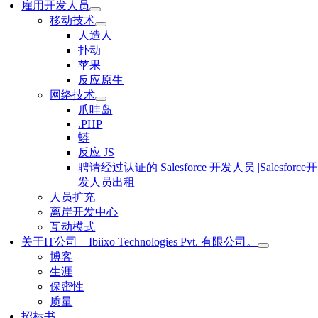
雇用开发人员
移动技术
人造人
扑动
苹果
反应原生
网络技术
爪哇岛
.PHP
蟒
反应 JS
聘请经过认证的 Salesforce 开发人员 |Salesforce开
发人员出租
人员扩充
离岸开发中心
互动模式
关于IT公司 – Ibiixo Technologies Pvt. 有限公司。
博客
生涯
保密性
质量
招标书