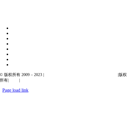
伊比克索业务解决方案
|
阿卡尔塔出口
© 版权所有 2009 – 2023 |
Ibiixo Technologies 下属 Ibiixo 集团公司
|版权
所有|
质量
|
保密性
Page load link