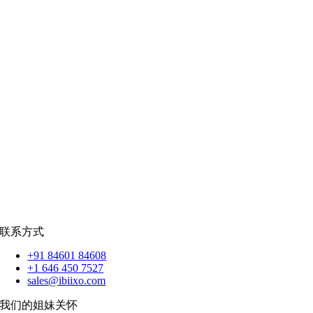
公共部门
|
款待
零售
|
房地产
社交网络
|
招聘
招聘资源
爪哇岛
菲律宾比索
|
销售队伍
蟒蛇
|
反应.JS
|
人造人
苹果
|
反应原生
扑动
联系方式
+91 84601 84608
+1 646 450 7527
sales@ibiixo.com
我们的姐妹关怀