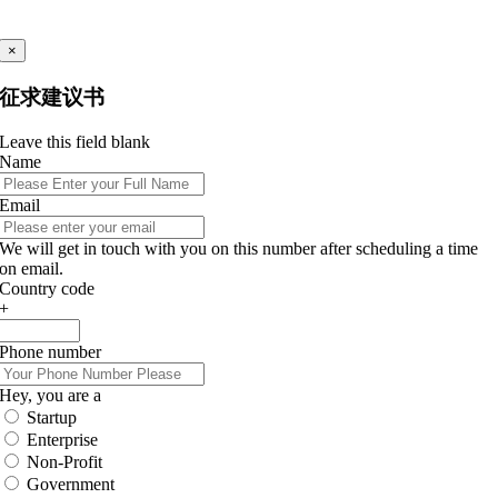
×
征求建议书
Leave this field blank
Name
Email
We will get in touch with you on this number after scheduling a time
on email.
Country code
+
Phone number
Hey, you are a
Startup
Enterprise
Non-Profit
Government