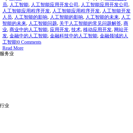
员
,
人工智能
,
人工智能应用开发公司
,
人工智能应用开发公司
,
人工智能应用程序开发
,
人工智能应用程序开发
,
人工智能开发
人员
,
人工智能的影响
,
人工智能的影响
,
人工智能的未来
,
人工
智能的未来
,
人工智能问题
,
关于人工智能的常见问题解答
,
商
业
,
商业中的人工智能
,
应用开发
,
技术
,
移动应用开发
,
网站开
发
,
金融中的人工智能
,
金融科技中的人工智能
,
金融领域的人
工智能
|
0 Comments
Read More
服务业
网站开发
|
移动应用开发
沉浸式应用开发
|
预结构化解决方案
人员扩充
|
按需平台
业务分析
|
品牌与推广
行业
医疗技术
|
金融科技
教育科技
|
供应链