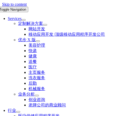
Skip to content
Toggle Navigation
Services
定制解决方案
网站开发
移动应用开发 |顶级移动应用程序开发公司
优步 X 版
美容护理
快递
健康
送餐
医疗
主页服务
洗衣服务
后勤
机械服务
业务分析
创业咨询
老牌公司的商业顾问
行业
医疗保健应用程序开发