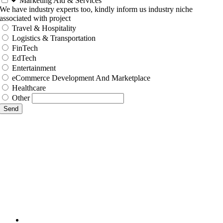
Marketing Aid & Services
We have industry experts too, kindly inform us industry niche
associated with project
Travel & Hospitality
Logistics & Transportation
FinTech
EdTech
Entertainment
eCommerce Development And Marketplace
Healthcare
Other
Send