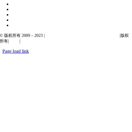
© 版权所有 2009 – 2023 |
Ibiixo Technologies 下属 Ibiixo 集团公司
|版权
所有|
质量
|
保密性
Page load link