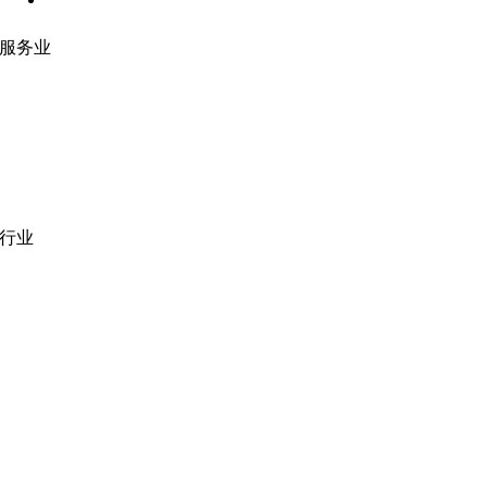
服务业
网站开发
|
移动应用开发
沉浸式应用开发
|
预结构化解决方案
人员扩充
|
按需平台
业务分析
|
品牌与推广
行业
医疗技术
|
金融科技
教育科技
|
供应链
公共部门
|
款待
零售
|
房地产
社交网络
|
招聘
招聘资源