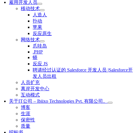
雇用开发人员
移动技术
人造人
扑动
苹果
反应原生
网络技术
爪哇岛
.PHP
蟒
反应 JS
聘请经过认证的 Salesforce 开发人员 |Salesforce开
发人员出租
人员扩充
离岸开发中心
互动模式
关于IT公司 – Ibiixo Technologies Pvt. 有限公司。
博客
生涯
保密性
质量
招标书