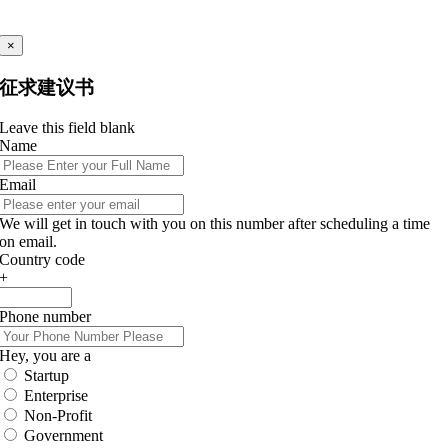
×
征求建议书
Leave this field blank
Name
Email
We will get in touch with you on this number after scheduling a time
on email.
Country code
+
Phone number
Hey, you are a
Startup
Enterprise
Non-Profit
Government