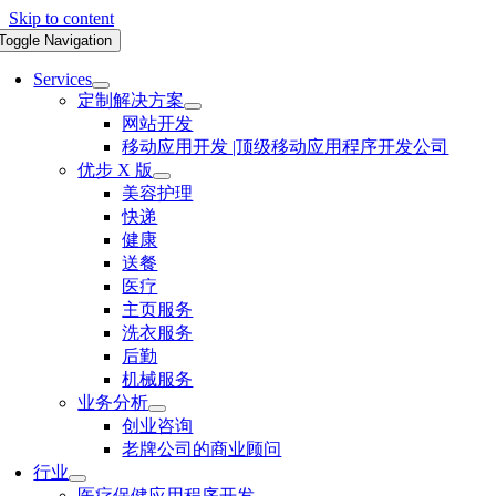
Skip to content
Toggle Navigation
Services
定制解决方案
网站开发
移动应用开发 |顶级移动应用程序开发公司
优步 X 版
美容护理
快递
健康
送餐
医疗
主页服务
洗衣服务
后勤
机械服务
业务分析
创业咨询
老牌公司的商业顾问
行业
医疗保健应用程序开发