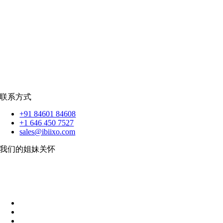
爪哇岛
菲律宾比索
|
销售队伍
蟒蛇
|
反应.JS
|
人造人
苹果
|
反应原生
扑动
联系方式
+91 84601 84608
+1 646 450 7527
sales@ibiixo.com
我们的姐妹关怀
伊比克索业务解决方案
|
阿卡尔塔出口