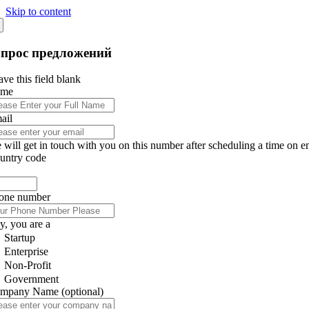
Skip to content
апрос предложений
ve this field blank
ame
ail
 will get in touch with you on this number after scheduling a time on e
untry code
one number
y, you are a
Startup
Enterprise
Non-Profit
Government
mpany Name
(optional)