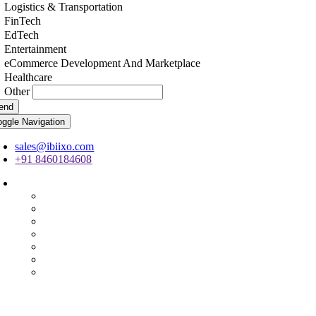
Logistics & Transportation
FinTech
EdTech
Entertainment
eCommerce Development And Marketplace
Healthcare
Other
end
oggle Navigation
sales@ibiixo.com
+91 8460184608