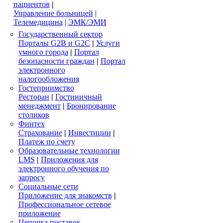
пациентов
|
Управление больницей
|
Телемедицина
|
ЭМК/ЭМИ
Государственный сектор
Порталы G2B и G2C
|
Услуги
умного города
|
Портал
безопасности граждан
|
Портал
электронного
налогообложения
Гостеприимство
Ресторан
|
Гостиничный
менеджмент
|
Бронирование
столиков
Финтех
Страхование
|
Инвестиции
|
Платеж по счету
Образовательные технологии
LMS
|
Приложения для
электронного обучения по
запросу
Социальные сети
Приложение для знакомств
|
Профессиональное сетевое
приложение
Цепочка поставок