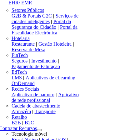
EHR/ EMR
Setores Públicos
G2B & Portais G2C
|
Serviços de
cidades inteligentes
|
Portal da
Segurança do Cidadão
|
Portal da
Fiscalidade Electrónica
Hotelaria
Restaurante
|
Gestão Hoteleira
|
Reserva de Mesa
FinTech
Seguros
|
Investimento
|
Pagamento de Faturação
EdTech
LMS
|
Aplicativos de eLearning
OnDemand
Redes Sociais
Aplicativo de namoro
|
Aplicativo
de rede profissional
Cadeia de abastecimento
Armazém
|
Transporte
Retalho
B2B
|
B2C
Contratar Recursos
Tecnologia móvel
React-Nativo
|
Flutter
|
iOS
|