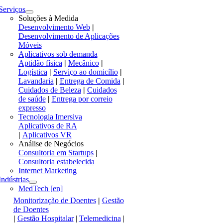
Serviços
Soluções à Medida
Desenvolvimento Web
|
Desenvolvimento de Aplicações
Móveis
Aplicativos sob demanda
Aptidão física
|
Mecânico
|
Logística
|
Serviço ao domicílio
|
Lavandaria
|
Entrega de Comida
|
Cuidados de Beleza
|
Cuidados
de saúde
|
Entrega por correio
expresso
Tecnologia Imersiva
Aplicativos de RA
|
Aplicativos VR
Análise de Negócios
Consultoria em Startups
|
Consultoria estabelecida
Internet Marketing
Indústrias
MedTech [en]
Monitorização de Doentes
|
Gestão
de Doentes
|
Gestão Hospitalar
|
Telemedicina
|