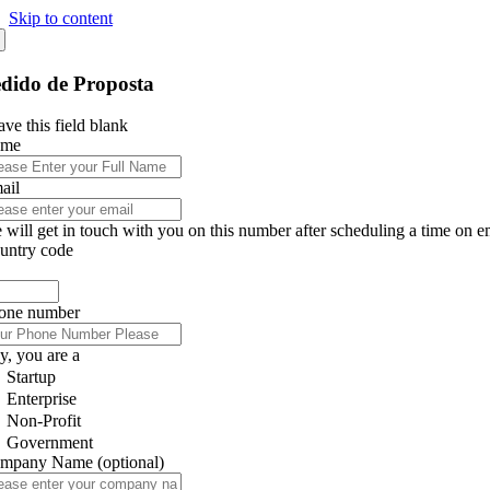
Skip to content
dido de Proposta
ve this field blank
ame
ail
 will get in touch with you on this number after scheduling a time on e
untry code
one number
y, you are a
Startup
Enterprise
Non-Profit
Government
mpany Name
(optional)