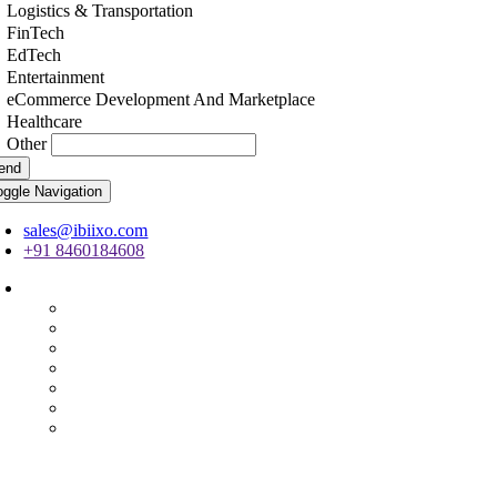
Logistics & Transportation
FinTech
EdTech
Entertainment
eCommerce Development And Marketplace
Healthcare
Other
end
oggle Navigation
sales@ibiixo.com
+91 8460184608