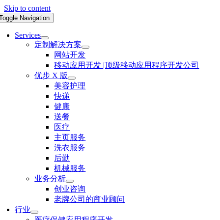
Skip to content
Toggle Navigation
Services
定制解决方案
网站开发
移动应用开发 |顶级移动应用程序开发公司
优步 X 版
美容护理
快递
健康
送餐
医疗
主页服务
洗衣服务
后勤
机械服务
业务分析
创业咨询
老牌公司的商业顾问
行业
医疗保健应用程序开发