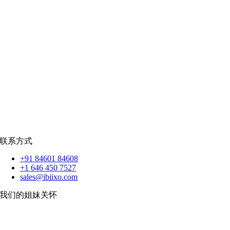
社交网络
|
招聘
招聘资源
爪哇岛
菲律宾比索
|
销售队伍
蟒蛇
|
反应.JS
|
人造人
苹果
|
反应原生
扑动
联系方式
+91 84601 84608
+1 646 450 7527
sales@ibiixo.com
我们的姐妹关怀
伊比克索业务解决方案