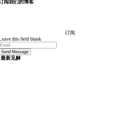
订阅我们的博客
询问我们的经理您想知道的有关软件开发的任何信息，他
们将在 24 小时内回答您的问题。 它是免费的和承诺。
订阅
Leave this field blank
Send Message
最新见解