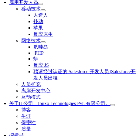
雇用开发人员
移动技术
人造人
扑动
苹果
反应原生
网络技术
爪哇岛
.PHP
蟒
反应 JS
聘请经过认证的 Salesforce 开发人员 |Salesforce开
发人员出租
人员扩充
离岸开发中心
互动模式
关于IT公司 – Ibiixo Technologies Pvt. 有限公司。
博客
生涯
保密性
质量
招标书