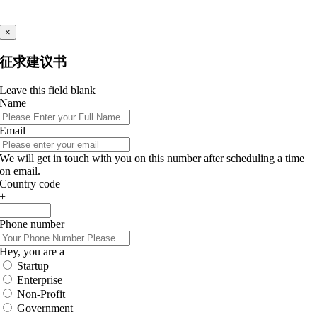
×
征求建议书
Leave this field blank
Name
Email
We will get in touch with you on this number after scheduling a time
on email.
Country code
+
Phone number
Hey, you are a
Startup
Enterprise
Non-Profit
Government