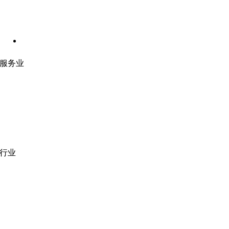
服务业
网站开发
|
移动应用开发
沉浸式应用开发
|
预结构化解决方案
人员扩充
|
按需平台
业务分析
|
品牌与推广
行业
医疗技术
|
金融科技
教育科技
|
供应链
公共部门
|
款待
零售
|
房地产