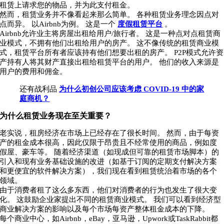
租赁上请求您的物品，并为此支付租金。
然而，租赁业务并不像看起来那么简单。 各种租赁业务理念因点对
点而异。 以Airbnb为例。 这是一个
度假租赁平台
。
Airbnb允许业主将房屋出租给用户/旅行者。 这是一种点对点租赁商
业模式，不拥有他们出租给用户的房产。 这不像传统的租赁商业模
式，租赁平台所有者应该持有他们想要出租的房产。 P2P模式允许资
产持有人将其财产直接出租给租赁平台的用户。 他们的收入来源是
用户的费用和佣金。
还有战利品
为什么初创公司应该考虑 COVID-19 中的家
庭商机？
为什么租赁业务现在至关重要？
老实说，租房经济在市场上已经存在了很长时间。 然而，由于每资
产的租金成本很高，因此仅限于昂贵且不经常使用的商品，例如度
假屋、豪车等。 随着经济渠道（如现成但可靠的租赁市场脚本）的
引入和现有业务基础设施的改进（如基于订阅的定期支付解决方案
和更便宜的软件解决方案），我们现在看到租赁统治着市场的各个
领域。
由于消费者租了这么多东西，他们对消费者的行为也发生了很大变
化。 这鼓励企业家提出不同的租赁商业模式。 我们可以看到经济型
商业解决方案的影响以及每个市场每资产整体租金成本的下降。
每个商业中心，如Airbnb，eBay，亚马逊，Upwork或TaskRabbit都