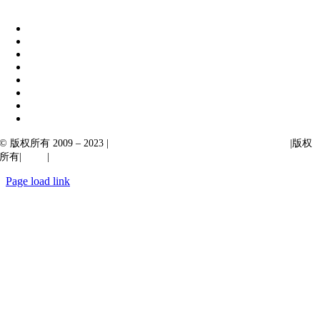
|
阿卡尔塔出口
© 版权所有 2009 – 2023 |
Ibiixo Technologies 下属 Ibiixo 集团公司
|版权
所有|
质量
|
保密性
Page load link