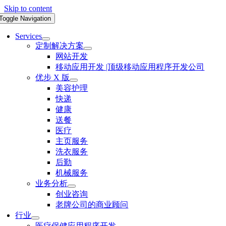
Skip to content
Toggle Navigation
Services
定制解决方案
网站开发
移动应用开发 |顶级移动应用程序开发公司
优步 X 版
美容护理
快递
健康
送餐
医疗
主页服务
洗衣服务
后勤
机械服务
业务分析
创业咨询
老牌公司的商业顾问
行业
医疗保健应用程序开发