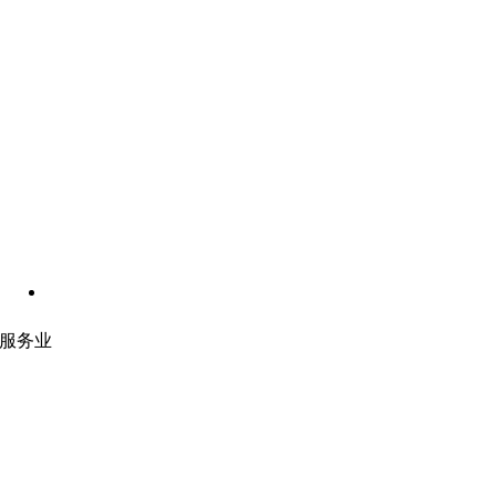
服务业
网站开发
|
移动应用开发
沉浸式应用开发
|
预结构化解决方案
人员扩充
|
按需平台
业务分析
|
品牌与推广