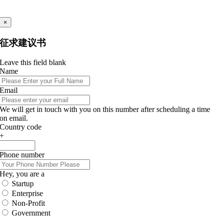
×
征求建议书
Leave this field blank
Name
Email
We will get in touch with you on this number after scheduling a time
on email.
Country code
+
Phone number
Hey, you are a
Startup
Enterprise
Non-Profit
Government