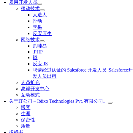
雇用开发人员
移动技术
人造人
扑动
苹果
反应原生
网络技术
爪哇岛
.PHP
蟒
反应 JS
聘请经过认证的 Salesforce 开发人员 |Salesforce开
发人员出租
人员扩充
离岸开发中心
互动模式
关于IT公司 – Ibiixo Technologies Pvt. 有限公司。
博客
生涯
保密性
质量
招标书