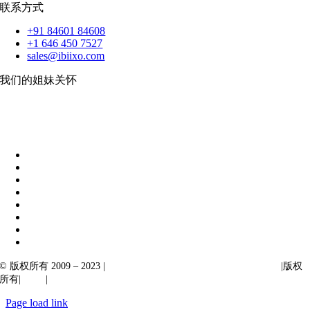
联系方式
+91 84601 84608
+1 646 450 7527
sales@ibiixo.com
我们的姐妹关怀
伊比克索业务解决方案
|
阿卡尔塔出口
© 版权所有 2009 – 2023 |
Ibiixo Technologies 下属 Ibiixo 集团公司
|版权
所有|
质量
|
保密性
Page load link