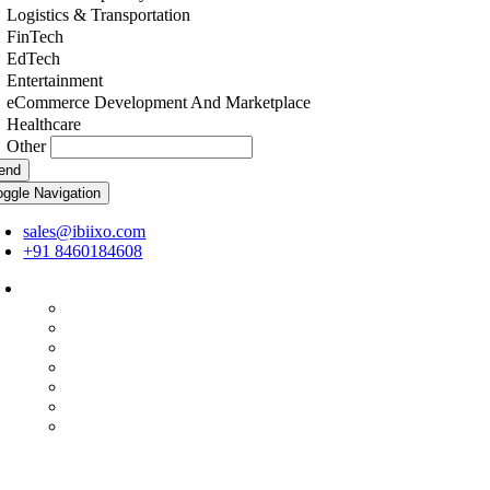
Logistics & Transportation
FinTech
EdTech
Entertainment
eCommerce Development And Marketplace
Healthcare
Other
end
oggle Navigation
sales@ibiixo.com
+91 8460184608