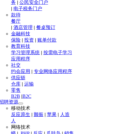
务
|
公民安全门户
|
电子税务门户
款待
餐厅
|
酒店管理
|
餐桌预订
金融科技
保险
|
投资
|
账单付款
教育科技
学习管理系统
|
按需电子学习
应用程序
社交
约会应用
|
专业网络应用程序
供应链
仓库
|
运输
零售
B2B
|
B2C
招聘资源
移动技术
反应原生
|
颤振
|
苹果
|
人造
人
网络技术
蟒
|
.PHP
|
反应
|
爪哇岛
|
销售