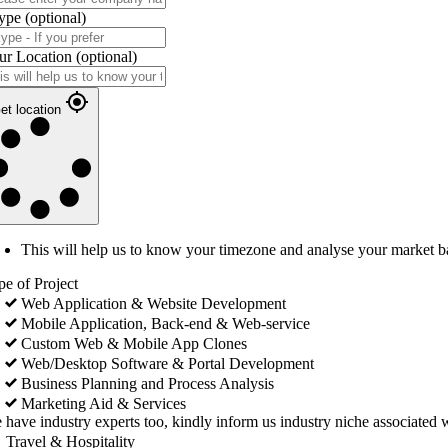
ype
(optional)
ur Location
(optional)
et location
This will help us to know your timezone and analyse your market b
pe of Project
Web Application & Website Development
Mobile Application, Back-end & Web-service
Custom Web & Mobile App Clones
Web/Desktop Software & Portal Development
Business Planning and Process Analysis
Marketing Aid & Services
 have industry experts too, kindly inform us industry niche associated w
Travel & Hospitality