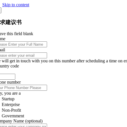
Skip to content
征求建议书
ve this field blank
ame
ail
 will get in touch with you on this number after scheduling a time on e
untry code
one number
y, you are a
Startup
Enterprise
Non-Profit
Government
mpany Name
(optional)