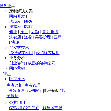
服务业
定制解决方案
网站开发
|
移动应用开发
按需应用程序
健康
|
技工
|
后勤
|
首页 服务
|
洗衣店
|
送餐
|
美容护理
|
医疗
|
快递
沉浸式技术
增强现实应用
|
虚拟现实应用
业务分析
创业咨询
|
成熟的咨询公司
网络营销
行业
医疗技术
患者监护
|
患者管理
|
医院管理
|
远程医疗
|
电子病历
/电
子病历
公共部门
G2B 和 G2C 门户
|
智慧城市服