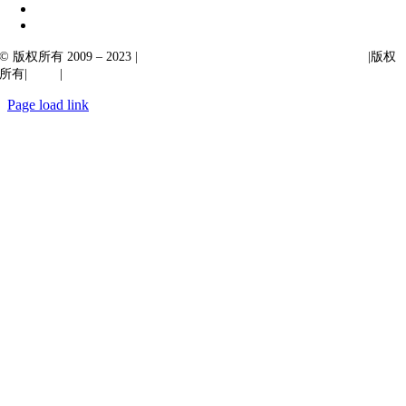
© 版权所有 2009 – 2023 |
Ibiixo Technologies 下属 Ibiixo 集团公司
|版权
所有|
质量
|
保密性
Page load link