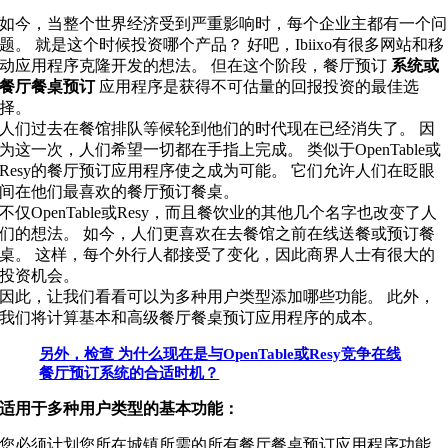
如今，当整个世界经济受到严重影响时，每个企业主都有一个问
题。 就是这个时候投资哪个产品？ 好吧，Ibiixo有很多网站和移
动应用程序克隆开发的想法。 但在这个阶段，餐厅预订
系统或
餐厅餐桌预订
应用程序是获得不可估量的回报投资的最佳选
择。
人们过去在餐馆排队等候轮到他们的时代现在已经消失了。 因
为这一次，人们希望一切都在手指上完成。 类似于OpenTable或
Resy的餐厅预订应用程序使之成为可能。 它们允许人们在眨眼
间在他们最喜欢的餐厅预订餐桌。
不仅OpenTable或Resy，而且餐饮业的其他几个名字也改变了人
们的想法。 如今，人们更喜欢在去餐馆之前在线送餐或预订餐
桌。 这样，每个外行人都接受了变化，因此商界人士有很大的
投资机会。
因此，让我们看看可以为多种用户类型添加哪些功能。 此外，
我们将计算基本和高级餐厅餐桌预订应用程序的成本。
另外，检查 为什么现在是与OpenTable或Resy竞争在线
餐厅预订系统的合适时机？
适用于多种用户类型的基本功能：
您必须计划您所在城镇所需的所有餐厅餐桌预订应用程序功能。