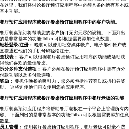
在这里，我们将讨论餐厅预订应用程序中必须具备的所有基本或
基本功能。
餐厅预订应用程序或餐厅餐桌预订应用程序中的客户功能。
餐厅餐桌预订将帮助您的客户预订无穷无尽的设施。 下面列出
的是非常基本的功能;Ibiixo 可以根据需要添加任意数量。
轻松登录/注册：
晚餐可以使用社交媒体帐户、电子邮件帐户或
直接通过他们的手机号码轻松注册。
查找表：
客户可以根据餐厅餐桌预订应用程序的功能或活动获
得他们喜欢的最佳餐桌。
拆分多种支付选项：
客户必须在餐厅预订应用程序中拥有拆分
付款功能以及多付款选项。
奖励：
要抓住晚餐的吸引力，您必须包括推荐奖励或折扣券奖
励。 这将迫使他们再次使用您的应用程序。
餐厅预订应用程序或餐厅餐桌预订应用程序中餐厅老板的功能
餐厅餐桌预订应用程序将帮助餐厅老板在一个平台上管理所有内
容。 下面列出的是非常基本的功能;Ibiixo 可以根据需要添加任
数量。
员工管理：
使用餐厅餐桌预订应用程序，餐厅老板可以毫不费