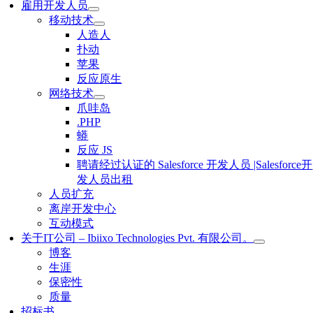
雇用开发人员
移动技术
人造人
扑动
苹果
反应原生
网络技术
爪哇岛
.PHP
蟒
反应 JS
聘请经过认证的 Salesforce 开发人员 |Salesforce开
发人员出租
人员扩充
离岸开发中心
互动模式
关于IT公司 – Ibiixo Technologies Pvt. 有限公司。
博客
生涯
保密性
质量
招标书