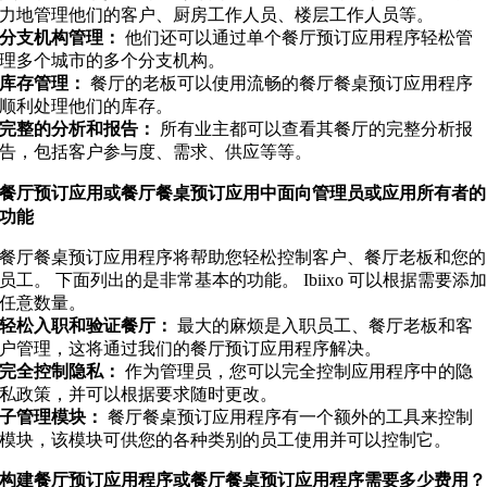
力地管理他们的客户、厨房工作人员、楼层工作人员等。
分支机构管理：
他们还可以通过单个餐厅预订应用程序轻松管
理多个城市的多个分支机构。
库存管理：
餐厅的老板可以使用流畅的餐厅餐桌预订应用程序
顺利处理他们的库存。
完整的分析和报告：
所有业主都可以查看其餐厅的完整分析报
告，包括客户参与度、需求、供应等等。
餐厅预订应用或餐厅餐桌预订应用中面向管理员或应用所有者的
功能
餐厅餐桌预订应用程序将帮助您轻松控制客户、餐厅老板和您的
员工。 下面列出的是非常基本的功能。 Ibiixo 可以根据需要添
任意数量。
轻松入职和验证餐厅：
最大的麻烦是入职员工、餐厅老板和客
户管理，这将通过我们的餐厅预订应用程序解决。
完全控制隐私：
作为管理员，您可以完全控制应用程序中的隐
私政策，并可以根据要求随时更改。
子管理模块：
餐厅餐桌预订应用程序有一个额外的工具来控制
模块，该模块可供您的各种类别的员工使用并可以控制它。
构建餐厅预订应用程序或餐厅餐桌预订应用程序需要多少费用？