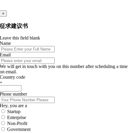
×
征求建议书
Leave this field blank
Name
Email
We will get in touch with you on this number after scheduling a time
on email.
Country code
+
Phone number
Hey, you are a
Startup
Enterprise
Non-Profit
Government