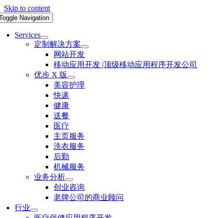
Skip to content
Toggle Navigation
Services
定制解决方案
网站开发
移动应用开发 |顶级移动应用程序开发公司
优步 X 版
美容护理
快递
健康
送餐
医疗
主页服务
洗衣服务
后勤
机械服务
业务分析
创业咨询
老牌公司的商业顾问
行业
医疗保健应用程序开发