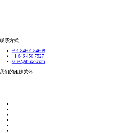
反应.JS
|
人造人
苹果
|
反应原生
扑动
联系方式
+91 84601 84608
+1 646 450 7527
sales@ibiixo.com
我们的姐妹关怀
伊比克索业务解决方案
|
阿卡尔塔出口