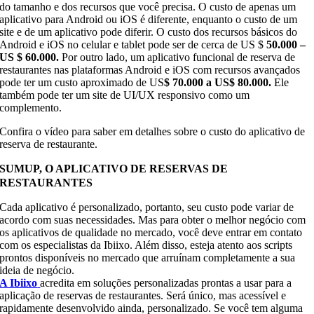
do tamanho e dos recursos que você precisa. O custo de apenas um
aplicativo para Android ou iOS é diferente, enquanto o custo de um
site e de um aplicativo pode diferir. O custo dos recursos básicos do
Android e iOS no celular e tablet pode ser de cerca de US $
50.000 –
US $ 60.000.
Por outro lado, um aplicativo funcional de reserva de
restaurantes nas plataformas Android e iOS com recursos avançados
pode ter um custo aproximado de US
$ 70.000 a US$ 80.000.
Ele
também pode ter um site de UI/UX responsivo como um
complemento.
Confira o vídeo para saber em detalhes sobre o custo do aplicativo de
reserva de restaurante.
SUMUP, O APLICATIVO DE RESERVAS DE
RESTAURANTES
Cada aplicativo é personalizado, portanto, seu custo pode variar de
acordo com suas necessidades. Mas para obter o melhor negócio com
os aplicativos de qualidade no mercado, você deve entrar em contato
com os especialistas da Ibiixo. Além disso, esteja atento aos scripts
prontos disponíveis no mercado que arruínam completamente a sua
ideia de negócio.
A Ibiixo
acredita em soluções personalizadas prontas a usar para a
aplicação de reservas de restaurantes. Será único, mas acessível e
rapidamente desenvolvido ainda, personalizado. Se você tem alguma