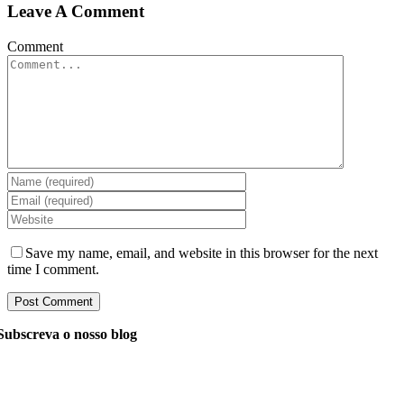
Leave A Comment
Comment
Save my name, email, and website in this browser for the next
time I comment.
Subscreva o nosso blog
Pergunte aos nossos gerentes tudo o que você quer saber
sobre desenvolvimento de software, e eles responderão à
sua pergunta dentro de 24 horas. É gratuito e