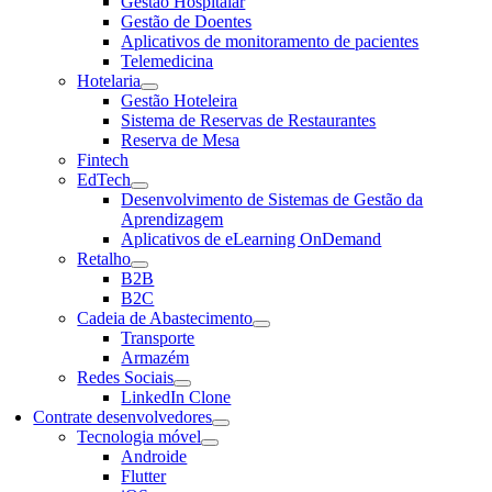
Gestão Hospitalar
Gestão de Doentes
Aplicativos de monitoramento de pacientes
Telemedicina
Hotelaria
Gestão Hoteleira
Sistema de Reservas de Restaurantes
Reserva de Mesa
Fintech
EdTech
Desenvolvimento de Sistemas de Gestão da
Aprendizagem
Aplicativos de eLearning OnDemand
Retalho
B2B
B2C
Cadeia de Abastecimento
Transporte
Armazém
Redes Sociais
LinkedIn Clone
Contrate desenvolvedores
Tecnologia móvel
Androide
Flutter