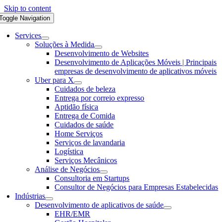
Skip to content
Toggle Navigation
Services
Soluções à Medida
Desenvolvimento de Websites
Desenvolvimento de Aplicações Móveis | Principais
empresas de desenvolvimento de aplicativos móveis
Uber para X
Cuidados de beleza
Entrega por correio expresso
Aptidão física
Entrega de Comida
Cuidados de saúde
Home Serviços
Serviços de lavandaria
Logística
Serviços Mecânicos
Análise de Negócios
Consultoria em Startups
Consultor de Negócios para Empresas Estabelecidas
Indústrias
Desenvolvimento de aplicativos de saúde
EHR/EMR