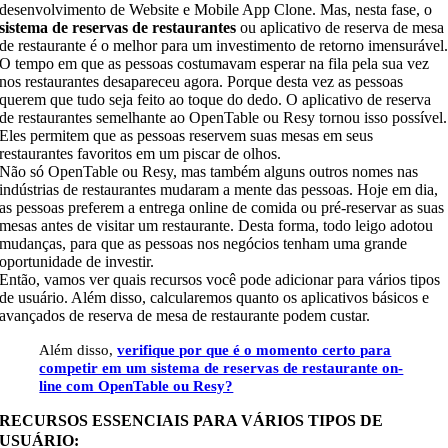
desenvolvimento de Website e Mobile App Clone. Mas, nesta fase, o
sistema de reservas de restaurantes
ou aplicativo de reserva de mesa
de restaurante é o melhor para um investimento de retorno imensurável
O tempo em que as pessoas costumavam esperar na fila pela sua vez
nos restaurantes desapareceu agora. Porque desta vez as pessoas
querem que tudo seja feito ao toque do dedo. O aplicativo de reserva
de restaurantes semelhante ao OpenTable ou Resy tornou isso possível.
Eles permitem que as pessoas reservem suas mesas em seus
restaurantes favoritos em um piscar de olhos.
Não só OpenTable ou Resy, mas também alguns outros nomes nas
indústrias de restaurantes mudaram a mente das pessoas. Hoje em dia,
as pessoas preferem a entrega online de comida ou pré-reservar as suas
mesas antes de visitar um restaurante. Desta forma, todo leigo adotou
mudanças, para que as pessoas nos negócios tenham uma grande
oportunidade de investir.
Então, vamos ver quais recursos você pode adicionar para vários tipos
de usuário. Além disso, calcularemos quanto os aplicativos básicos e
avançados de reserva de mesa de restaurante podem custar.
Além disso,
verifique por que é o momento certo para
competir em um sistema de reservas de restaurante on-
line com OpenTable ou Resy?
RECURSOS ESSENCIAIS PARA VÁRIOS TIPOS DE
USUÁRIO: