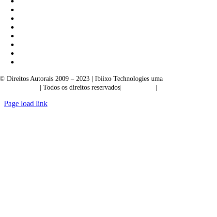
© Direitos Autorais 2009 – 2023 | Ibiixo Technologies uma
empresa do
Grupo Ibiixo
| Todos os direitos reservados|
Qualidade
|
Confidencialidade
Page load link