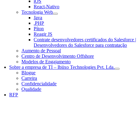
iOS
React-Nativo
Tecnologia Web
Java
.PHP
Píton
Reagir JS
Contrate desenvolvedores certificados do Salesforce |
Desenvolvedores do Salesforce para contratação
Aumento de Pessoal
Centro de Desenvolvimento Offshore
Modelos de Engajamento
Sobre a empresa de TI – Ibiixo Technologies Pvt. Lda.
Blogue
Carreira
Confidencialidade
Qualidade
RFP