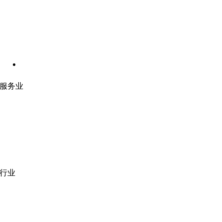
服务业
网站开发
|
移动应用开发
沉浸式应用开发
|
预结构化解决方案
人员扩充
|
按需平台
业务分析
|
品牌与推广
行业
医疗技术
|
金融科技
教育科技
|
供应链