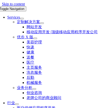
Skip to content
Toggle Navigation
Services
定制解决方案
网站开发
移动应用开发 |顶级移动应用程序开发公司
优步 X 版
美容护理
快递
健康
送餐
医疗
主页服务
洗衣服务
后勤
机械服务
业务分析
创业咨询
老牌公司的商业顾问
行业
医疗保健应用程序开发