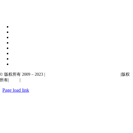
伊比克索业务解决方案
|
阿卡尔塔出口
© 版权所有 2009 – 2023 |
Ibiixo Technologies 下属 Ibiixo 集团公司
|版权
所有|
质量
|
保密性
Page load link