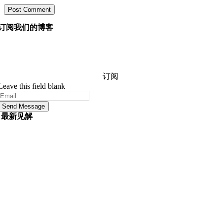
订阅我们的博客
询问我们的经理您想知道的有关软件开发的任何信息，他
们将在 24 小时内回答您的问题。 它是免费的和承诺。
订阅
Leave this field blank
Send Message
最新见解