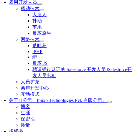
雇用开发人员
移动技术
人造人
扑动
苹果
反应原生
网络技术
爪哇岛
.PHP
蟒
反应 JS
聘请经过认证的 Salesforce 开发人员 |Salesforce开
发人员出租
人员扩充
离岸开发中心
互动模式
关于IT公司 – Ibiixo Technologies Pvt. 有限公司。
博客
生涯
保密性
质量
招标书