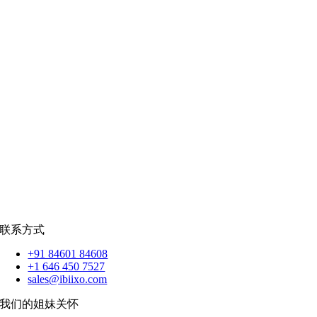
公共部门
|
款待
零售
|
房地产
社交网络
|
招聘
招聘资源
爪哇岛
菲律宾比索
|
销售队伍
蟒蛇
|
反应.JS
|
人造人
苹果
|
反应原生
扑动
联系方式
+91 84601 84608
+1 646 450 7527
sales@ibiixo.com
我们的姐妹关怀