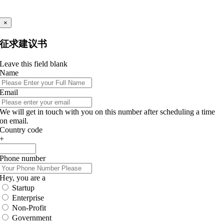
×
征求建议书
Leave this field blank
Name
Email
We will get in touch with you on this number after scheduling a time
on email.
Country code
+
Phone number
Hey, you are a
Startup
Enterprise
Non-Profit
Government