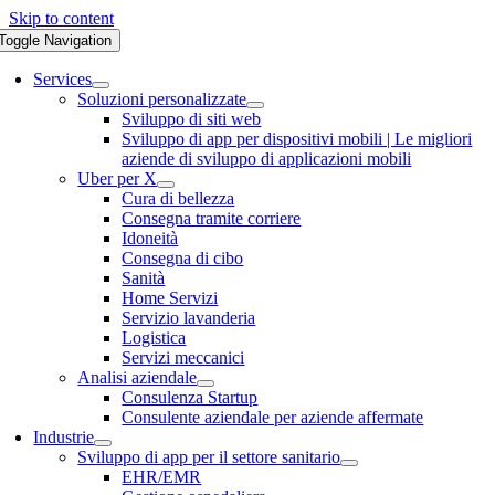
Skip to content
Toggle Navigation
Services
Soluzioni personalizzate
Sviluppo di siti web
Sviluppo di app per dispositivi mobili | Le migliori
aziende di sviluppo di applicazioni mobili
Uber per X
Cura di bellezza
Consegna tramite corriere
Idoneità
Consegna di cibo
Sanità
Home Servizi
Servizio lavanderia
Logistica
Servizi meccanici
Analisi aziendale
Consulenza Startup
Consulente aziendale per aziende affermate
Industrie
Sviluppo di app per il settore sanitario
EHR/EMR