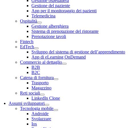
Gestione ospedaliera
Gestione del paziente
App per il monitoraggio dei pazienti
Telemedicina
Ospitalità
Gestione alberghiera
Sistema di prenotazione del ristorante
Prenotazione tavoli
Fintech
EdTech
Sviluppo del sistema di gestione dell’apprendimento
App di eLearning OnDemand
Commercio al dettaglio
B2B
B2C
Catena di fornitura
Trasporto
Magazzino
Reti sociali
LinkedIn Clone
Assumi sviluppatori
Tecnologia mobile
Androide
Svolazzare
Ios