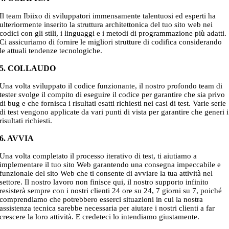
Il team Ibiixo di sviluppatori immensamente talentuosi ed esperti ha
ulteriormente inserito la struttura architettonica del tuo sito web nei
codici con gli stili, i linguaggi e i metodi di programmazione più adatti.
Ci assicuriamo di fornire le migliori strutture di codifica considerando
le attuali tendenze tecnologiche.
5. COLLAUDO
Una volta sviluppato il codice funzionante, il nostro profondo team di
tester svolge il compito di eseguire il codice per garantire che sia privo
di bug e che fornisca i risultati esatti richiesti nei casi di test. Varie serie
di test vengono applicate da vari punti di vista per garantire che generi i
risultati richiesti.
6. AVVIA
Una volta completato il processo iterativo di test, ti aiutiamo a
implementare il tuo sito Web garantendo una consegna impeccabile e
funzionale del sito Web che ti consente di avviare la tua attività nel
settore. Il nostro lavoro non finisce qui, il nostro supporto infinito
resisterà sempre con i nostri clienti 24 ore su 24, 7 giorni su 7, poiché
comprendiamo che potrebbero esserci situazioni in cui la nostra
assistenza tecnica sarebbe necessaria per aiutare i nostri clienti a far
crescere la loro attività. E credeteci lo intendiamo giustamente.