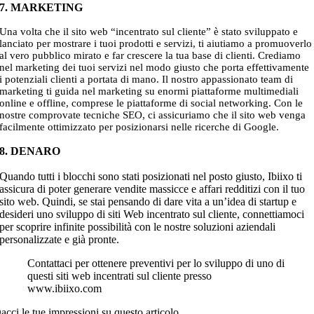
7. MARKETING
Una volta che il sito web “incentrato sul cliente” è stato sviluppato e
lanciato per mostrare i tuoi prodotti e servizi, ti aiutiamo a promuoverlo
al vero pubblico mirato e far crescere la tua base di clienti. Crediamo
nel marketing dei tuoi servizi nel modo giusto che porta effettivamente
i potenziali clienti a portata di mano. Il nostro appassionato team di
marketing ti guida nel marketing su enormi piattaforme multimediali
online e offline, comprese le piattaforme di social networking. Con le
nostre comprovate tecniche SEO, ci assicuriamo che il sito web venga
facilmente ottimizzato per posizionarsi nelle ricerche di Google.
8. DENARO
Quando tutti i blocchi sono stati posizionati nel posto giusto, Ibiixo ti
assicura di poter generare vendite massicce e affari redditizi con il tuo
sito web. Quindi, se stai pensando di dare vita a un’idea di startup e
desideri uno sviluppo di siti Web incentrato sul cliente, connettiamoci
per scoprire infinite possibilità con le nostre soluzioni aziendali
personalizzate e già pronte.
Contattaci per ottenere preventivi per lo sviluppo di uno di
questi siti web incentrati sul cliente presso
www.ibiixo.com
acci le tue impressioni su questo articolo