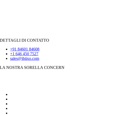
Forza vendita
Pitone
|
Reagisci.JS
|
Androide
iOS
|
React-Native
Svolazzare
DETTAGLI DI CONTATTO
+91 84601 84608
+1 646 450 7527
sales@ibiixo.com
LA NOSTRA SORELLA CONCERN
Soluzioni aziendali Ibiixo
|
Akarta Esportazioni