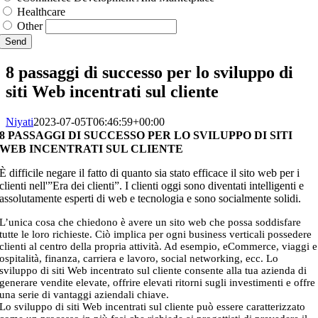
Healthcare
Other
Send
8 passaggi di successo per lo sviluppo di
siti Web incentrati sul cliente
Niyati
2023-07-05T06:46:59+00:00
8 PASSAGGI DI SUCCESSO PER LO SVILUPPO DI SITI
WEB INCENTRATI SUL CLIENTE
È difficile negare il fatto di quanto sia stato efficace il sito web per i
clienti nell'”Era dei clienti”. I clienti oggi sono diventati intelligenti e
assolutamente esperti di web e tecnologia e sono socialmente solidi.
L’unica cosa che chiedono è avere un sito web che possa soddisfare
tutte le loro richieste. Ciò implica per ogni business verticali possedere
clienti al centro della propria attività. Ad esempio, eCommerce, viaggi e
ospitalità, finanza, carriera e lavoro, social networking, ecc. Lo
sviluppo di siti Web incentrato sul cliente consente alla tua azienda di
generare vendite elevate, offrire elevati ritorni sugli investimenti e offre
una serie di vantaggi aziendali chiave.
Lo sviluppo di siti Web incentrati sul cliente può essere caratterizzato