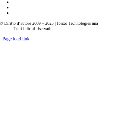
© Diritto d’autore 2009 – 2023 | Ibiixo Technologies una
società del Gruppo
Ibiixo
| Tutti i diritti riservati|
Qualità
|
Riservatezza
Page load link