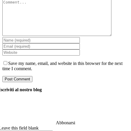
Save my name, email, and website in this browser for the next
time I comment.
Iscriviti al nostro blog
Chiedi ai nostri manager tutto ciò che vuoi sapere sullo
sviluppo del software e risponderanno alla tua domanda
entro 24 ore. È gratuito e impegnativo..
Abbonarsi
Leave this field blank