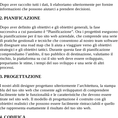
Dopo aver raccolto tutti i dati, li elaboriamo ulteriormente per fornire
informazioni che possono aiutarci a prendere decisioni.
2. PIANIFICAZIONE
Dopo aver definito gli obiettivi e gli obiettivi generali, la fase
successiva a cui passiamo è “Pianificazione”. Ora i progettisti eseguono
la pianificazione per il tuo sito web aziendale, che comprende una serie
di pratiche gestionali e tecniche che consentono al nostro team software
di disegnare una road map che li aiuta a viaggiare verso gli obiettivi
strategici e gli obiettivi tattici. Durante questa fase di pianificazione
comprendiamo l’ambito, il tuo pubblico di destinazione, valutiamo il
rischio, la piattaforma su cui il sito web deve essere sviluppato,
prepariamo le stime, i tempi del suo sviluppo e una serie di altri
processi.
3. PROGETTAZIONE
I nostri abili designer progettano ulteriormente l’architettura, la stampa
blu del tuo sito web che consente agli sviluppatori di comprendere
facilmente tutte le funzionalità e le caratteristiche che devono essere
tirate nel sito web. Il modello di progettazione è costruito con gli
obiettivi realistici che possono essere facilmente rintracciabili e quello
che rappresenta esattamente il risultato del tuo sito web.
4. CODIFICA