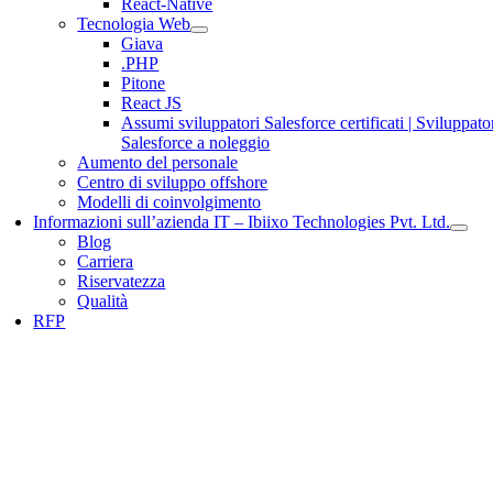
React-Native
Tecnologia Web
Giava
.PHP
Pitone
React JS
Assumi sviluppatori Salesforce certificati | Sviluppato
Salesforce a noleggio
Aumento del personale
Centro di sviluppo offshore
Modelli di coinvolgimento
Informazioni sull’azienda IT – Ibiixo Technologies Pvt. Ltd.
Blog
Carriera
Riservatezza
Qualità
RFP