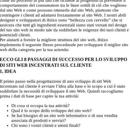
come un processo in più fasi che richiede ai progettisti di prevedere il
comportamento del consumatore tra le linee sottili di ciò che vogliono
dal sito Web e come possono ottenerlo dal sito Web, piuttosto che
costringere i clienti ad adattarsi forzatamente al sito Web. I nostri abili
designer e sviluppatori di ibiixo sono “bellezza con cervello” che si
assicura che tutti gli ingredienti essenziali siano stati versati nel design
del tuo sito web in modo tale da soddisfare le esigenze dei tuoi clienti e
potenziali clienti.
Per aiutarti a fornire la migliore struttura del sito web, ibiixo
implementa il seguente flusso procedurale per sviluppare il miglior sito
web della categoria per la tua azienda:
ECCO GLI 8 PASSAGGI DI SUCCESSO PER LO SVILUPPO
DI SITI WEB INCENTRATI SUL CLIENTE
1. IDEA
Il primo passo nella progettazione di uno sviluppo di siti Web
incentrato sul cliente è avviare l’idea alla base e lo scopo a cui è stato
soddisfare la necessità di sviluppare il sito Web. Quindi raccogliamo
prima i dati di base per capire la tua attività:
Di cosa si occupa la tua attività?
Qual è lo scopo dello sviluppo del sito web?
Se hai bisogno di un sito web informativo o di una vendita
associata di prodotti e servizi?
Chi sono i vostri clienti e utenti finali?