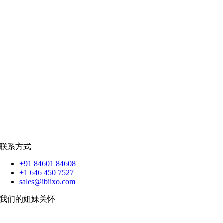
零售
|
房地产
社交网络
|
招聘
招聘资源
爪哇岛
菲律宾比索
|
销售队伍
蟒蛇
|
反应.JS
|
人造人
苹果
|
反应原生
扑动
联系方式
+91 84601 84608
+1 646 450 7527
sales@ibiixo.com
我们的姐妹关怀