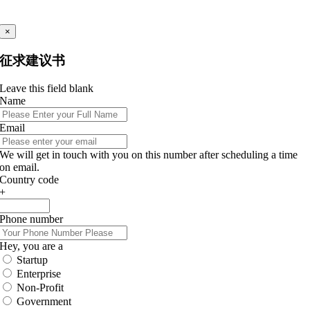
×
征求建议书
Leave this field blank
Name
Email
We will get in touch with you on this number after scheduling a time
on email.
Country code
+
Phone number
Hey, you are a
Startup
Enterprise
Non-Profit
Government