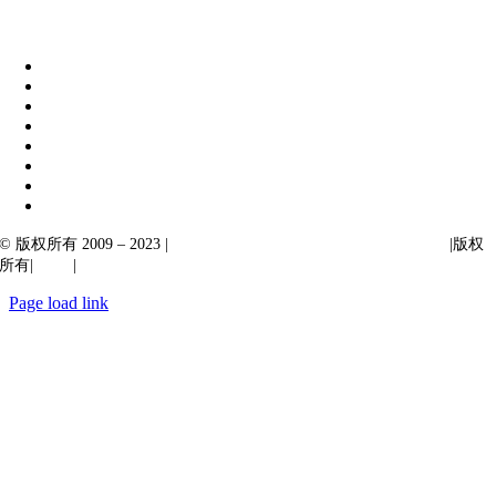
伊比克索业务解决方案
|
阿卡尔塔出口
© 版权所有 2009 – 2023 |
Ibiixo Technologies 下属 Ibiixo 集团公司
|版权
所有|
质量
|
保密性
Page load link