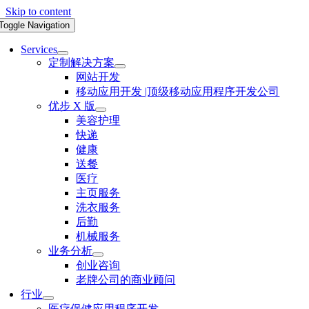
Skip to content
Toggle Navigation
Services
定制解决方案
网站开发
移动应用开发 |顶级移动应用程序开发公司
优步 X 版
美容护理
快递
健康
送餐
医疗
主页服务
洗衣服务
后勤
机械服务
业务分析
创业咨询
老牌公司的商业顾问
行业
医疗保健应用程序开发