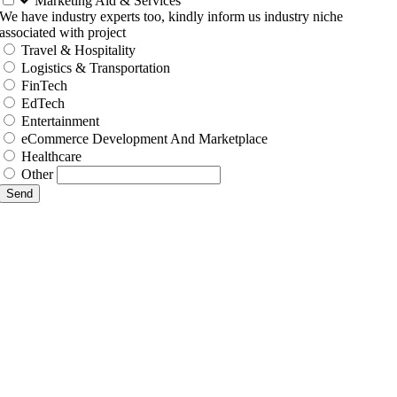
Marketing Aid & Services
We have industry experts too, kindly inform us industry niche
associated with project
Travel & Hospitality
Logistics & Transportation
FinTech
EdTech
Entertainment
eCommerce Development And Marketplace
Healthcare
Other
Send