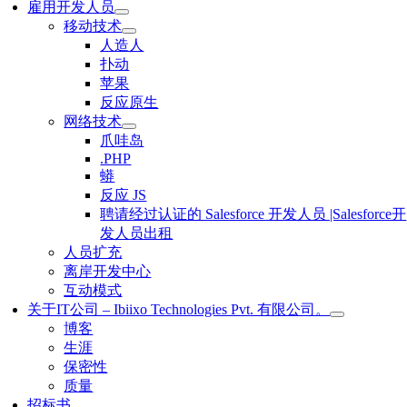
雇用开发人员
移动技术
人造人
扑动
苹果
反应原生
网络技术
爪哇岛
.PHP
蟒
反应 JS
聘请经过认证的 Salesforce 开发人员 |Salesforce开
发人员出租
人员扩充
离岸开发中心
互动模式
关于IT公司 – Ibiixo Technologies Pvt. 有限公司。
博客
生涯
保密性
质量
招标书