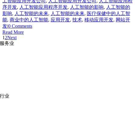
工智能应用开发公司
,
人工智能应用开发公司
,
人工智能应用程
序开发
,
人工智能应用程序开发
,
人工智能的影响
,
人工智能的
影响
,
人工智能的未来
,
人工智能的未来
,
医疗保健中的人工智
能
,
商业中的人工智能
,
应用开发
,
技术
,
移动应用开发
,
网站开
发
|
0 Comments
Read More
1
2
Next
服务业
网站开发
|
移动应用开发
沉浸式应用开发
|
预结构化解决方案
人员扩充
|
按需平台
业务分析
|
品牌与推广
行业
医疗技术
|
金融科技
教育科技
|
供应链
公共部门
|
款待