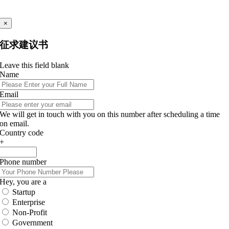
×
征求建议书
Leave this field blank
Name
Email
We will get in touch with you on this number after scheduling a time
on email.
Country code
+
Phone number
Hey, you are a
Startup
Enterprise
Non-Profit
Government