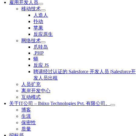
雇用开发人员
移动技术
人造人
扑动
苹果
反应原生
网络技术
爪哇岛
.PHP
蟒
反应 JS
聘请经过认证的 Salesforce 开发人员 |Salesforce开
发人员出租
人员扩充
离岸开发中心
互动模式
关于IT公司 – Ibiixo Technologies Pvt. 有限公司。
博客
生涯
保密性
质量
招标书