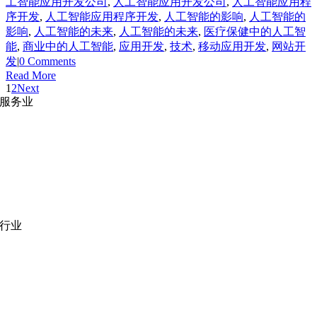
工智能应用开发公司
,
人工智能应用开发公司
,
人工智能应用程
序开发
,
人工智能应用程序开发
,
人工智能的影响
,
人工智能的
影响
,
人工智能的未来
,
人工智能的未来
,
医疗保健中的人工智
能
,
商业中的人工智能
,
应用开发
,
技术
,
移动应用开发
,
网站开
发
|
0 Comments
Read More
1
2
Next
服务业
网站开发
|
移动应用开发
沉浸式应用开发
|
预结构化解决方案
人员扩充
|
按需平台
业务分析
|
品牌与推广
行业
医疗技术
|
金融科技
教育科技
|
供应链
公共部门
|
款待