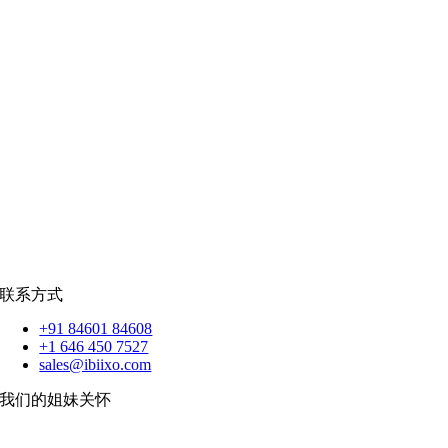
零售
|
房地产
社交网络
|
招聘
招聘资源
爪哇岛
菲律宾比索
|
销售队伍
蟒蛇
|
反应.JS
|
人造人
苹果
|
反应原生
扑动
联系方式
+91 84601 84608
+1 646 450 7527
sales@ibiixo.com
我们的姐妹关怀