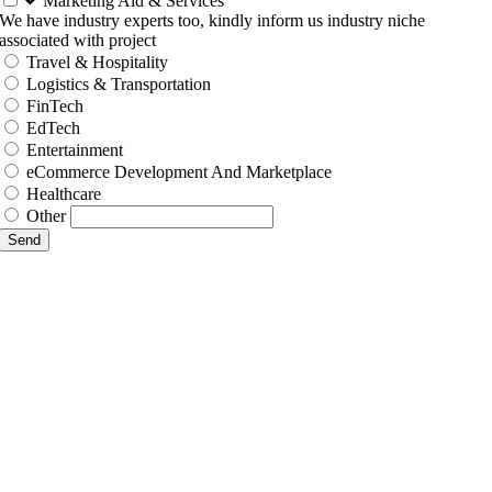
Marketing Aid & Services
We have industry experts too, kindly inform us industry niche
associated with project
Travel & Hospitality
Logistics & Transportation
FinTech
EdTech
Entertainment
eCommerce Development And Marketplace
Healthcare
Other
Send