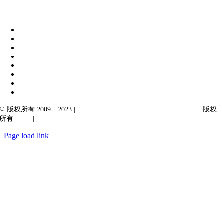
伊比克索业务解决方案
|
阿卡尔塔出口
© 版权所有 2009 – 2023 |
Ibiixo Technologies 下属 Ibiixo 集团公司
|版权
所有|
质量
|
保密性
Page load link