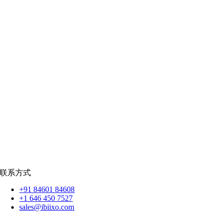
公共部门
|
款待
零售
|
房地产
社交网络
|
招聘
招聘资源
爪哇岛
菲律宾比索
|
销售队伍
蟒蛇
|
反应.JS
|
人造人
苹果
|
反应原生
扑动
联系方式
+91 84601 84608
+1 646 450 7527
sales@ibiixo.com