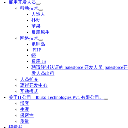
雇用开发人员
移动技术
人造人
扑动
苹果
反应原生
网络技术
爪哇岛
.PHP
蟒
反应 JS
聘请经过认证的 Salesforce 开发人员 |Salesforce开
发人员出租
人员扩充
离岸开发中心
互动模式
关于IT公司 – Ibiixo Technologies Pvt. 有限公司。
博客
生涯
保密性
质量
招标书