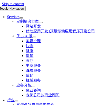
Skip to content
Toggle Navigation
Services
定制解决方案
网站开发
移动应用开发 |顶级移动应用程序开发公司
优步 X 版
美容护理
快递
健康
送餐
医疗
主页服务
洗衣服务
后勤
机械服务
业务分析
创业咨询
老牌公司的商业顾问
行业
医疗保健应用程序开发