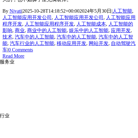
By
Niyati
|
2025-10-28T14:18:52+00:00
2024年5月30日
|
人工智能
,
人工智能应用开发公司
,
人工智能应用开发公司
,
人工智能应用
程序开发
,
人工智能应用程序开发
,
人工智能成本
,
人工智能的
影响
,
商业
,
商业中的人工智能
,
娱乐中的人工智能
,
应用开发
,
技术
,
汽车中的人工智能
,
汽车中的人工智能
,
汽车中的人工智
能
,
汽车行业的人工智能
,
移动应用开发
,
网站开发
,
自动驾驶汽
车
|
0 Comments
Read More
服务业
网站开发
|
移动应用开发
沉浸式应用开发
|
预结构化解决方案
人员扩充
|
按需平台
业务分析
|
品牌与推广
行业
医疗技术
|
金融科技
教育科技
|
供应链