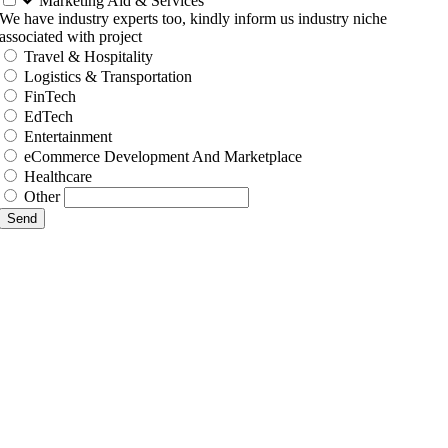
Marketing Aid & Services
We have industry experts too, kindly inform us industry niche
associated with project
Travel & Hospitality
Logistics & Transportation
FinTech
EdTech
Entertainment
eCommerce Development And Marketplace
Healthcare
Other
Send