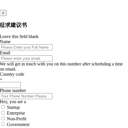
×
征求建议书
Leave this field blank
Name
Email
We will get in touch with you on this number after scheduling a time
on email.
Country code
+
Phone number
Hey, you are a
Startup
Enterprise
Non-Profit
Government