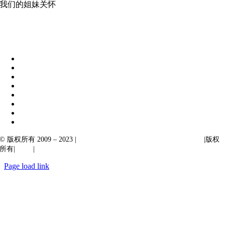
我们的姐妹关怀
伊比克索业务解决方案
|
阿卡尔塔出口
© 版权所有 2009 – 2023 |
Ibiixo Technologies 下属 Ibiixo 集团公司
|版权
所有|
质量
|
保密性
Page load link