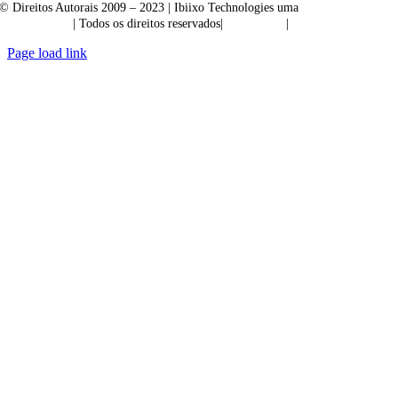
© Direitos Autorais 2009 – 2023 | Ibiixo Technologies uma
empresa do
Grupo Ibiixo
| Todos os direitos reservados|
Qualidade
|
Confidencialidade
Page load link