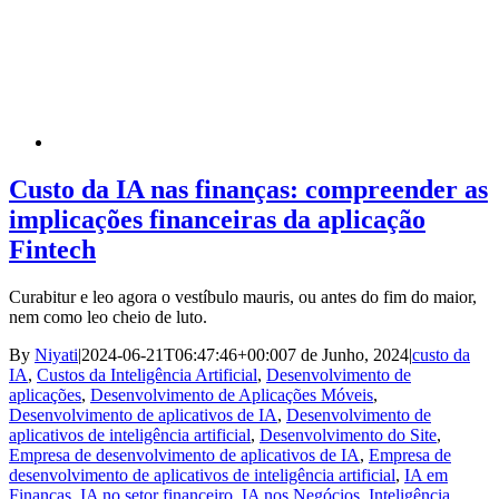
Custo da IA nas finanças: compreender as
implicações financeiras da aplicação
Fintech
Curabitur e leo agora o vestíbulo mauris, ou antes do fim do maior,
nem como leo cheio de luto.
By
Niyati
|
2024-06-21T06:47:46+00:00
7 de Junho, 2024
|
custo da
IA
,
Custos da Inteligência Artificial
,
Desenvolvimento de
aplicações
,
Desenvolvimento de Aplicações Móveis
,
Desenvolvimento de aplicativos de IA
,
Desenvolvimento de
aplicativos de inteligência artificial
,
Desenvolvimento do Site
,
Empresa de desenvolvimento de aplicativos de IA
,
Empresa de
desenvolvimento de aplicativos de inteligência artificial
,
IA em
Finanças
,
IA no setor financeiro
,
IA nos Negócios
,
Inteligência