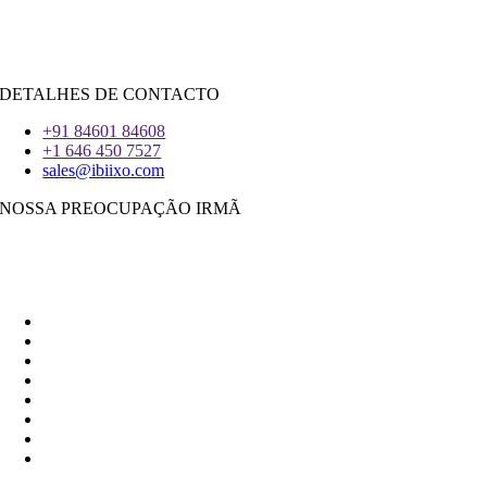
iOS
|
React-Nativo
Flutter
DETALHES DE CONTACTO
+91 84601 84608
+1 646 450 7527
sales@ibiixo.com
NOSSA PREOCUPAÇÃO IRMÃ
Ibiixo Soluções Empresariais
|
Akarta Exportações