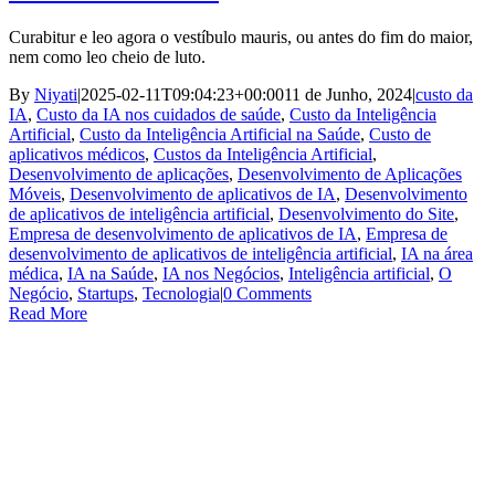
Curabitur e leo agora o vestíbulo mauris, ou antes do fim do maior,
nem como leo cheio de luto.
By
Niyati
|
2025-02-11T09:04:23+00:00
11 de Junho, 2024
|
custo da
IA
,
Custo da IA nos cuidados de saúde
,
Custo da Inteligência
Artificial
,
Custo da Inteligência Artificial na Saúde
,
Custo de
aplicativos médicos
,
Custos da Inteligência Artificial
,
Desenvolvimento de aplicações
,
Desenvolvimento de Aplicações
Móveis
,
Desenvolvimento de aplicativos de IA
,
Desenvolvimento
de aplicativos de inteligência artificial
,
Desenvolvimento do Site
,
Empresa de desenvolvimento de aplicativos de IA
,
Empresa de
desenvolvimento de aplicativos de inteligência artificial
,
IA na área
médica
,
IA na Saúde
,
IA nos Negócios
,
Inteligência artificial
,
O
Negócio
,
Startups
,
Tecnologia
|
0 Comments
Read More