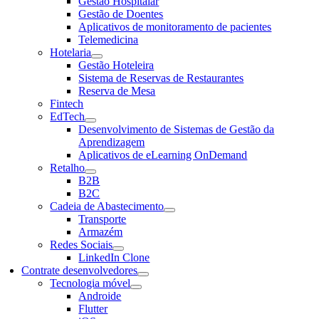
Gestão Hospitalar
Gestão de Doentes
Aplicativos de monitoramento de pacientes
Telemedicina
Hotelaria
Gestão Hoteleira
Sistema de Reservas de Restaurantes
Reserva de Mesa
Fintech
EdTech
Desenvolvimento de Sistemas de Gestão da
Aprendizagem
Aplicativos de eLearning OnDemand
Retalho
B2B
B2C
Cadeia de Abastecimento
Transporte
Armazém
Redes Sociais
LinkedIn Clone
Contrate desenvolvedores
Tecnologia móvel
Androide
Flutter