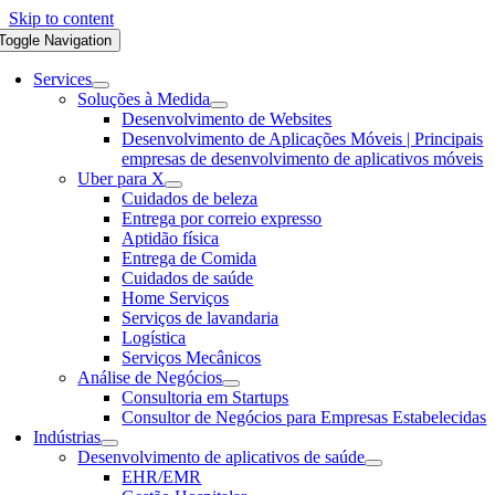
Skip to content
Toggle Navigation
Services
Soluções à Medida
Desenvolvimento de Websites
Desenvolvimento de Aplicações Móveis | Principais
empresas de desenvolvimento de aplicativos móveis
Uber para X
Cuidados de beleza
Entrega por correio expresso
Aptidão física
Entrega de Comida
Cuidados de saúde
Home Serviços
Serviços de lavandaria
Logística
Serviços Mecânicos
Análise de Negócios
Consultoria em Startups
Consultor de Negócios para Empresas Estabelecidas
Indústrias
Desenvolvimento de aplicativos de saúde
EHR/EMR