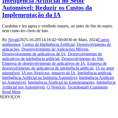
Inteligência Artificial no Setor
Automóvel: Reduzir os Custos da
Implementação da IA
Curabitur e leo agora o vestíbulo mauris, ou antes do fim do maior,
nem como leo cheio de luto.
By
Niyati
|
2025-10-28T14:16:42+00:00
30 de Maio, 2024
|
Carros
autônomos
,
Custos da Inteligência Artificial
,
Desenvolvimento de
aplicações
,
Desenvolvimento de Aplicações Móveis
,
Desenvolvimento de aplicativos de IA
,
Desenvolvimento de
aplicativos de inteligência artificial
,
Desenvolvimento do Site
,
Empresa de desenvolvimento de aplicativos de IA
,
Empresa de
desenvolvimento de aplicativos de inteligência artificial
,
IA no setor
automóvel
,
IA nos Negócios
,
impacto da IA
,
Inteligência artificial
,
Inteligência Artificial na Indústria Automóvel
,
Inteligência Artificial
no Automóvel
,
Inteligência Artificial no Entretenimento
,
Inteligência
Artificial nos Automóveis
,
O Negócio
,
Tecnologia
|
0 Comments
Read More
SERVIÇOS
Desenvolvimento de Websites
|
Desenvolvimento de Aplicações Móveis
Desenvolvimento de aplicativos imersivos
|