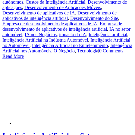
autônomos
,
Custos da Inteligência Artificial
,
Desenvolvimento de
aplicações
,
Desenvolvimento de Aplicações Móveis
,
Desenvolvimento de aplicativos de IA
,
Desenvolvimento de
aplicativos de inteligência artificial
,
Desenvolvimento do Site
,
Empresa de desenvolvimento de aplicativos de IA
,
Empresa de
desenvolvimento de aplicativos de inteligência artificial
,
IA no setor
automóvel
,
IA nos Negócios
,
impacto da IA
,
Inteligência artificial
,
Inteligência Artificial na Indústria Automóvel
,
Inteligência Artificial
no Automóvel
,
Inteligência Artificial no Entretenimento
,
Inteligência
Artificial nos Automóveis
,
O Negócio
,
Tecnologia
|
0 Comments
Read More