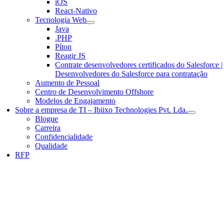
iOS
React-Nativo
Tecnologia Web
Java
.PHP
Píton
Reagir JS
Contrate desenvolvedores certificados do Salesforce |
Desenvolvedores do Salesforce para contratação
Aumento de Pessoal
Centro de Desenvolvimento Offshore
Modelos de Engajamento
Sobre a empresa de TI – Ibiixo Technologies Pvt. Lda.
Blogue
Carreira
Confidencialidade
Qualidade
RFP