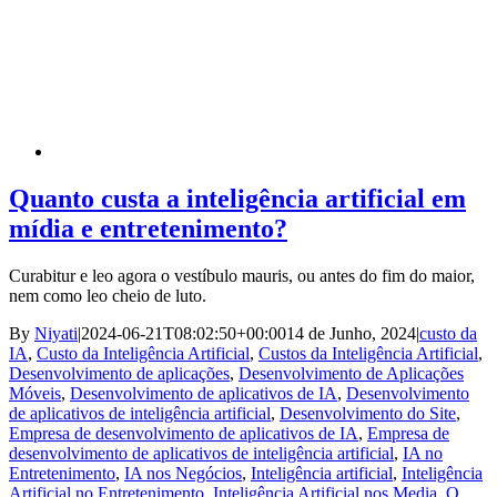
Quanto custa a inteligência artificial em
mídia e entretenimento?
Curabitur e leo agora o vestíbulo mauris, ou antes do fim do maior,
nem como leo cheio de luto.
By
Niyati
|
2024-06-21T08:02:50+00:00
14 de Junho, 2024
|
custo da
IA
,
Custo da Inteligência Artificial
,
Custos da Inteligência Artificial
,
Desenvolvimento de aplicações
,
Desenvolvimento de Aplicações
Móveis
,
Desenvolvimento de aplicativos de IA
,
Desenvolvimento
de aplicativos de inteligência artificial
,
Desenvolvimento do Site
,
Empresa de desenvolvimento de aplicativos de IA
,
Empresa de
desenvolvimento de aplicativos de inteligência artificial
,
IA no
Entretenimento
,
IA nos Negócios
,
Inteligência artificial
,
Inteligência
Artificial no Entretenimento
,
Inteligência Artificial nos Media
,
O