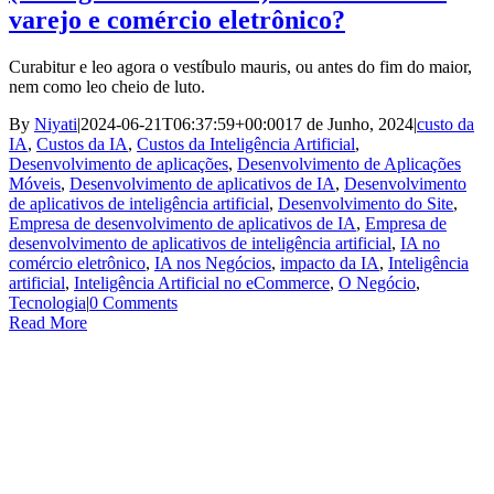
varejo e comércio eletrônico?
Curabitur e leo agora o vestíbulo mauris, ou antes do fim do maior,
nem como leo cheio de luto.
By
Niyati
|
2024-06-21T06:37:59+00:00
17 de Junho, 2024
|
custo da
IA
,
Custos da IA
,
Custos da Inteligência Artificial
,
Desenvolvimento de aplicações
,
Desenvolvimento de Aplicações
Móveis
,
Desenvolvimento de aplicativos de IA
,
Desenvolvimento
de aplicativos de inteligência artificial
,
Desenvolvimento do Site
,
Empresa de desenvolvimento de aplicativos de IA
,
Empresa de
desenvolvimento de aplicativos de inteligência artificial
,
IA no
comércio eletrônico
,
IA nos Negócios
,
impacto da IA
,
Inteligência
artificial
,
Inteligência Artificial no eCommerce
,
O Negócio
,
Tecnologia
|
0 Comments
Read More