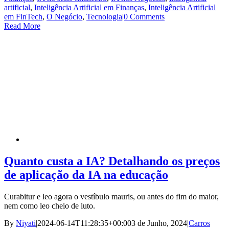
artificial
,
Inteligência Artificial em Finanças
,
Inteligência Artificial
em FinTech
,
O Negócio
,
Tecnologia
|
0 Comments
Read More
Quanto custa a IA? Detalhando os preços
de aplicação da IA na educação
Curabitur e leo agora o vestíbulo mauris, ou antes do fim do maior,
nem como leo cheio de luto.
By
Niyati
|
2024-06-14T11:28:35+00:00
3 de Junho, 2024
|
Carros