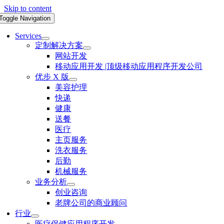
Skip to content
Toggle Navigation
Services
定制解决方案
网站开发
移动应用开发 |顶级移动应用程序开发公司
优步 X 版
美容护理
快递
健康
送餐
医疗
主页服务
洗衣服务
后勤
机械服务
业务分析
创业咨询
老牌公司的商业顾问
行业
医疗保健应用程序开发