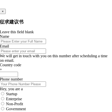
×
征求建议书
Leave this field blank
Name
Email
We will get in touch with you on this number after scheduling a time
on email.
Country code
+
Phone number
Hey, you are a
Startup
Enterprise
Non-Profit
Government