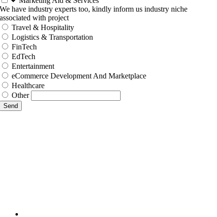
Marketing Aid & Services
We have industry experts too, kindly inform us industry niche
associated with project
Travel & Hospitality
Logistics & Transportation
FinTech
EdTech
Entertainment
eCommerce Development And Marketplace
Healthcare
Other
Send