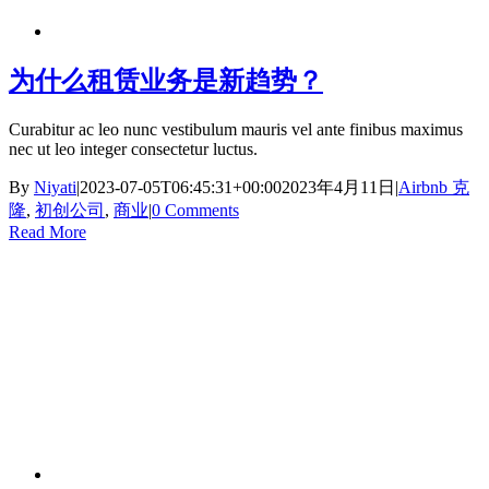
为什么租赁业务是新趋势？
Curabitur ac leo nunc vestibulum mauris vel ante finibus maximus
nec ut leo integer consectetur luctus.
By
Niyati
|
2023-07-05T06:45:31+00:00
2023年4月11日
|
Airbnb 克
隆
,
初创公司
,
商业
|
0 Comments
Read More