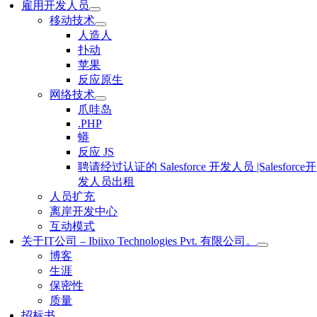
雇用开发人员
移动技术
人造人
扑动
苹果
反应原生
网络技术
爪哇岛
.PHP
蟒
反应 JS
聘请经过认证的 Salesforce 开发人员 |Salesforce开
发人员出租
人员扩充
离岸开发中心
互动模式
关于IT公司 – Ibiixo Technologies Pvt. 有限公司。
博客
生涯
保密性
质量
招标书