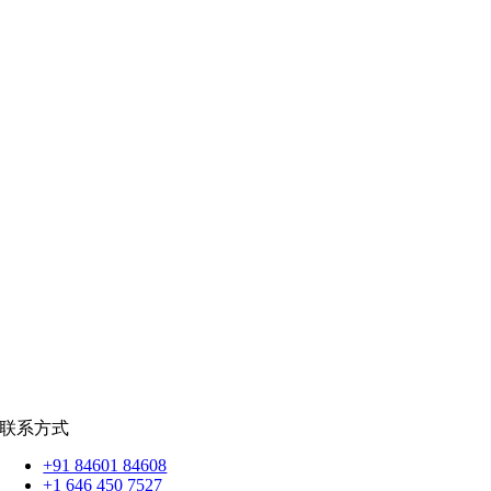
医疗技术
|
金融科技
教育科技
|
供应链
公共部门
|
款待
零售
|
房地产
社交网络
|
招聘
招聘资源
爪哇岛
菲律宾比索
|
销售队伍
蟒蛇
|
反应.JS
|
人造人
苹果
|
反应原生
扑动
联系方式
+91 84601 84608
+1 646 450 7527