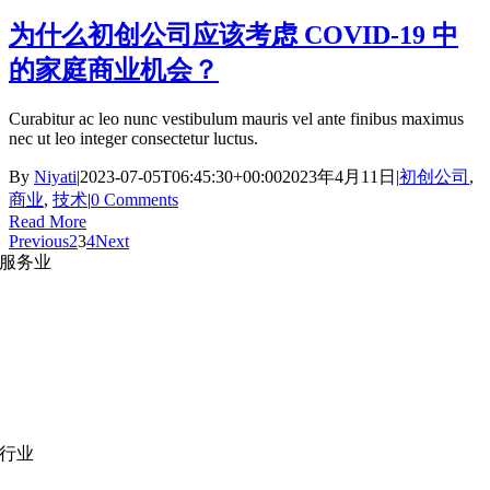
为什么初创公司应该考虑 COVID-19 中
的家庭商业机会？
Curabitur ac leo nunc vestibulum mauris vel ante finibus maximus
nec ut leo integer consectetur luctus.
By
Niyati
|
2023-07-05T06:45:30+00:00
2023年4月11日
|
初创公司
,
商业
,
技术
|
0 Comments
Read More
Previous
2
3
4
Next
服务业
网站开发
|
移动应用开发
沉浸式应用开发
|
预结构化解决方案
人员扩充
|
按需平台
业务分析
|
品牌与推广
行业