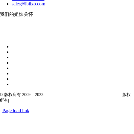
sales@ibiixo.com
我们的姐妹关怀
伊比克索业务解决方案
|
阿卡尔塔出口
© 版权所有 2009 – 2023 |
Ibiixo Technologies 下属 Ibiixo 集团公司
|版权
所有|
质量
|
保密性
Page load link