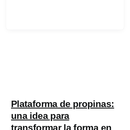
Services
Industrias
Contratar desarrol
Acerca de IT Comp
Plataforma de propinas:
RFP
una idea para
transformar la forma en