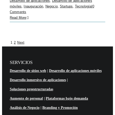
Desarrollo de aplicaciones
,
Desarrollo de aplicaciones
móviles
,
Inauguración
,
Negocio
,
Startups
,
Tecnología
|
0
Comments
Read More
1
2
Next
SERVICIOS
Desarrollo de sitios web
|
Desarrollo de aplicaciones móviles
Desarrollo inmersivo de aplicaciones
|
Soluciones preestructuradas
Aumento de personal
|
Plataformas bajo demanda
Análisis de Negocio
|
Branding y Promoción