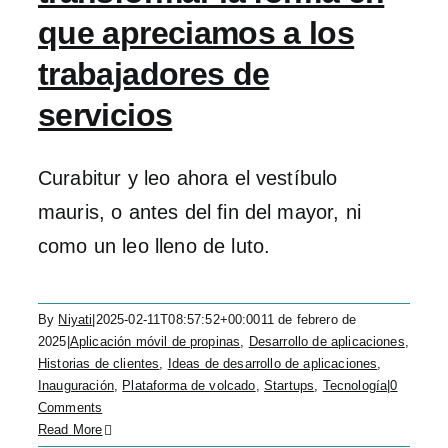
que apreciamos a los
trabajadores de
servicios
Curabitur y leo ahora el vestíbulo
mauris, o antes del fin del mayor, ni
como un leo lleno de luto.
By
Niyati
|
2025-02-11T08:57:52+00:00
11 de febrero de
2025
|
Aplicación móvil de propinas
,
Desarrollo de aplicaciones
,
Historias de clientes
,
Ideas de desarrollo de aplicaciones
,
Inauguración
,
Plataforma de volcado
,
Startups
,
Tecnología
|
0
Comments
Read More