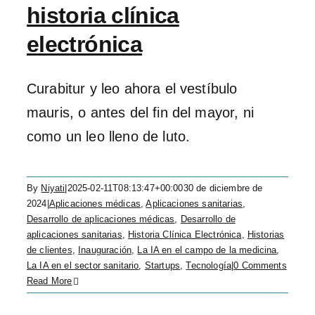
historia clínica
electrónica
Curabitur y leo ahora el vestíbulo
mauris, o antes del fin del mayor, ni
como un leo lleno de luto.
By
Niyati
|
2025-02-11T08:13:47+00:00
30 de diciembre de
2024
|
Aplicaciones médicas
,
Aplicaciones sanitarias
,
Desarrollo de aplicaciones médicas
,
Desarrollo de
aplicaciones sanitarias
,
Historia Clínica Electrónica
,
Historias
de clientes
,
Inauguración
,
La IA en el campo de la medicina
,
La IA en el sector sanitario
,
Startups
,
Tecnología
|
0 Comments
Read More