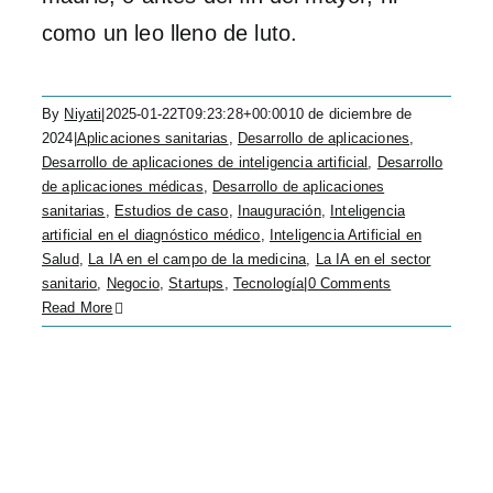
como un leo lleno de luto.
By
Niyati
|
2025-01-22T09:23:28+00:00
10 de diciembre de
2024
|
Aplicaciones sanitarias
,
Desarrollo de aplicaciones
,
Desarrollo de aplicaciones de inteligencia artificial
,
Desarrollo
de aplicaciones médicas
,
Desarrollo de aplicaciones
sanitarias
,
Estudios de caso
,
Inauguración
,
Inteligencia
artificial en el diagnóstico médico
,
Inteligencia Artificial en
Salud
,
La IA en el campo de la medicina
,
La IA en el sector
sanitario
,
Negocio
,
Startups
,
Tecnología
|
0 Comments
Read More