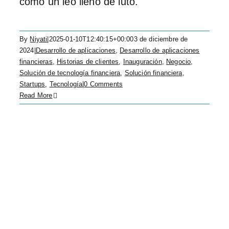
como un leo lleno de luto.
By
Niyati
|
2025-01-10T12:40:15+00:00
3 de diciembre de
2024
|
Desarrollo de aplicaciones
,
Desarrollo de aplicaciones
financieras
,
Historias de clientes
,
Inauguración
,
Negocio
,
Solución de tecnología financiera
,
Solución financiera
,
Startups
,
Tecnología
|
0 Comments
Read More