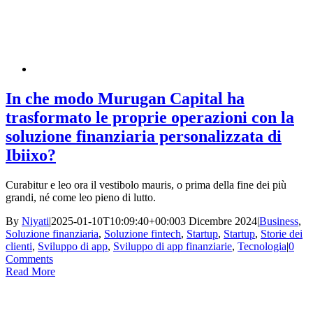
In che modo Murugan Capital ha
trasformato le proprie operazioni con la
soluzione finanziaria personalizzata di
Ibiixo?
Curabitur e leo ora il vestibolo mauris, o prima della fine dei più
grandi, né come leo pieno di lutto.
By
Niyati
|
2025-01-10T10:09:40+00:00
3 Dicembre 2024
|
Business
,
Soluzione finanziaria
,
Soluzione fintech
,
Startup
,
Startup
,
Storie dei
clienti
,
Sviluppo di app
,
Sviluppo di app finanziarie
,
Tecnologia
|
0
Comments
Read More