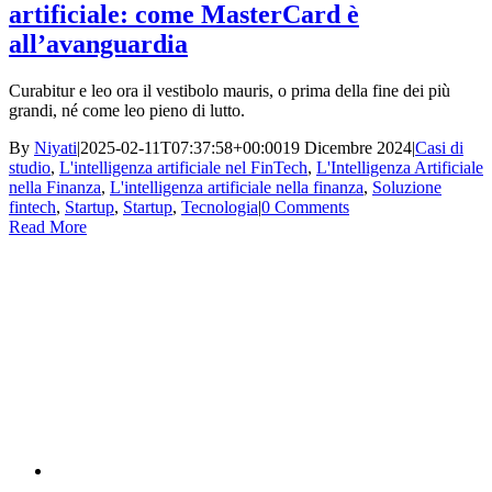
artificiale: come MasterCard è
all’avanguardia
Curabitur e leo ora il vestibolo mauris, o prima della fine dei più
grandi, né come leo pieno di lutto.
By
Niyati
|
2025-02-11T07:37:58+00:00
19 Dicembre 2024
|
Casi di
studio
,
L'intelligenza artificiale nel FinTech
,
L'Intelligenza Artificiale
nella Finanza
,
L'intelligenza artificiale nella finanza
,
Soluzione
fintech
,
Startup
,
Startup
,
Tecnologia
|
0 Comments
Read More