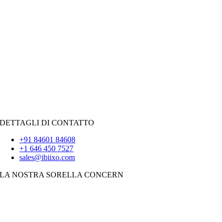
Social networking
|
Reclutamento
RISORSE PER IL NOLEGGIO
Giava
PHP
|
Forza vendita
Pitone
|
Reagisci.JS
|
Androide
iOS
|
React-Native
Svolazzare
DETTAGLI DI CONTATTO
+91 84601 84608
+1 646 450 7527
sales@ibiixo.com
LA NOSTRA SORELLA CONCERN
Soluzioni aziendali Ibiixo
|
Akarta Esportazioni