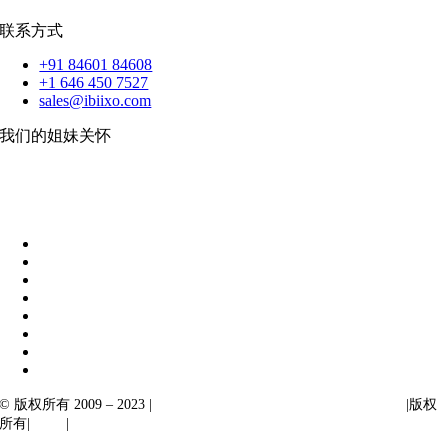
联系方式
+91 84601 84608
+1 646 450 7527
sales@ibiixo.com
我们的姐妹关怀
伊比克索业务解决方案
|
阿卡尔塔出口
© 版权所有 2009 – 2023 |
Ibiixo Technologies 下属 Ibiixo 集团公司
|版权
所有|
质量
|
保密性