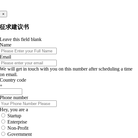
×
征求建议书
Leave this field blank
Name
Email
We will get in touch with you on this number after scheduling a time
on email.
Country code
+
Phone number
Hey, you are a
Startup
Enterprise
Non-Profit
Government