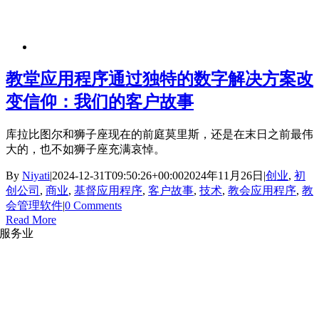
教堂应用程序通过独特的数字解决方案改
变信仰：我们的客户故事
库拉比图尔和狮子座现在的前庭莫里斯，还是在末日之前最伟
大的，也不如狮子座充满哀悼。
By
Niyati
|
2024-12-31T09:50:26+00:00
2024年11月26日
|
创业
,
初
创公司
,
商业
,
基督应用程序
,
客户故事
,
技术
,
教会应用程序
,
教
会管理软件
|
0 Comments
Read More
服务业
网站开发
|
移动应用开发
沉浸式应用开发
|
预结构化解决方案
人员扩充
|
按需平台