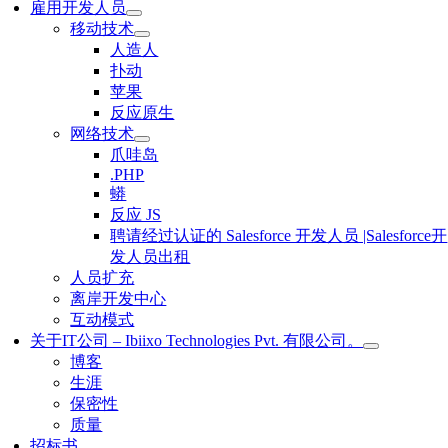
雇用开发人员
移动技术
人造人
扑动
苹果
反应原生
网络技术
爪哇岛
.PHP
蟒
反应 JS
聘请经过认证的 Salesforce 开发人员 |Salesforce开
发人员出租
人员扩充
离岸开发中心
互动模式
关于IT公司 – Ibiixo Technologies Pvt. 有限公司。
博客
生涯
保密性
质量
招标书