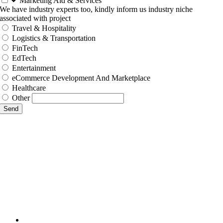
Marketing Aid & Services
We have industry experts too, kindly inform us industry niche
associated with project
Travel & Hospitality
Logistics & Transportation
FinTech
EdTech
Entertainment
eCommerce Development And Marketplace
Healthcare
Other
Send