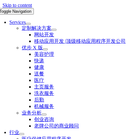
Skip to content
Toggle Navigation
Services
定制解决方案
网站开发
移动应用开发 |顶级移动应用程序开发公司
优步 X 版
美容护理
快递
健康
送餐
医疗
主页服务
洗衣服务
后勤
机械服务
业务分析
创业咨询
老牌公司的商业顾问
行业
医疗保健应用程序开发