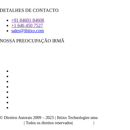
Flutter
DETALHES DE CONTACTO
+91 84601 84608
+1 646 450 7527
sales@ibiixo.com
NOSSA PREOCUPAÇÃO IRMÃ
Ibiixo Soluções Empresariais
|
Akarta Exportações
© Direitos Autorais 2009 – 2023 | Ibiixo Technologies uma
empresa do
Grupo Ibiixo
| Todos os direitos reservados|
Qualidade
|
Confidencialidade