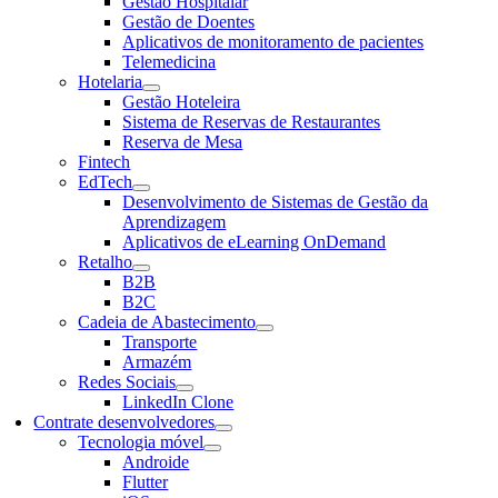
Gestão Hospitalar
Gestão de Doentes
Aplicativos de monitoramento de pacientes
Telemedicina
Hotelaria
Gestão Hoteleira
Sistema de Reservas de Restaurantes
Reserva de Mesa
Fintech
EdTech
Desenvolvimento de Sistemas de Gestão da
Aprendizagem
Aplicativos de eLearning OnDemand
Retalho
B2B
B2C
Cadeia de Abastecimento
Transporte
Armazém
Redes Sociais
LinkedIn Clone
Contrate desenvolvedores
Tecnologia móvel
Androide
Flutter