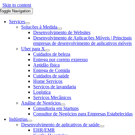
Skip to content
Toggle Navigation
Services
Soluções à Medida
Desenvolvimento de Websites
Desenvolvimento de Aplicações Móveis | Principais
empresas de desenvolvimento de aplicativos móveis
Uber para X
Cuidados de beleza
Entrega por correio expresso
Aptidão física
Entrega de Comida
Cuidados de saúde
Home Serviços
Serviços de lavandaria
Logística
Serviços Mecânicos
Análise de Negócios
Consultoria em Startups
Consultor de Negócios para Empresas Estabelecidas
Indústrias
Desenvolvimento de aplicativos de saúde
EHR/EMR