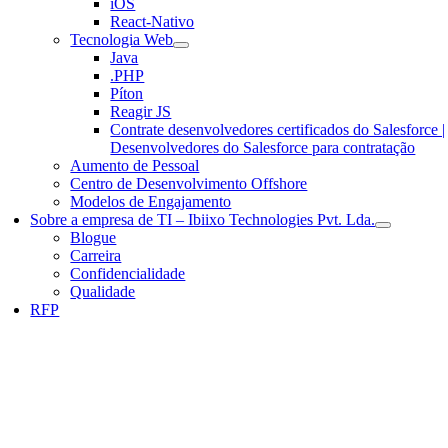
iOS
React-Nativo
Tecnologia Web
Java
.PHP
Píton
Reagir JS
Contrate desenvolvedores certificados do Salesforce |
Desenvolvedores do Salesforce para contratação
Aumento de Pessoal
Centro de Desenvolvimento Offshore
Modelos de Engajamento
Sobre a empresa de TI – Ibiixo Technologies Pvt. Lda.
Blogue
Carreira
Confidencialidade
Qualidade
RFP