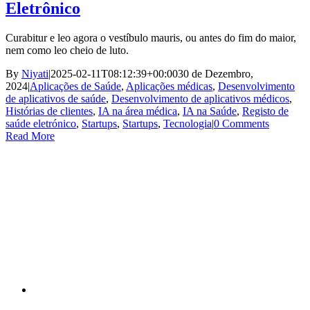
Eletrônico
Curabitur e leo agora o vestíbulo mauris, ou antes do fim do maior,
nem como leo cheio de luto.
By
Niyati
|
2025-02-11T08:12:39+00:00
30 de Dezembro,
2024
|
Aplicações de Saúde
,
Aplicações médicas
,
Desenvolvimento
de aplicativos de saúde
,
Desenvolvimento de aplicativos médicos
,
Histórias de clientes
,
IA na área médica
,
IA na Saúde
,
Registo de
saúde eletrónico
,
Startups
,
Startups
,
Tecnologia
|
0 Comments
Read More