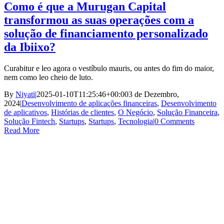
Como é que a Murugan Capital
transformou as suas operações com a
solução de financiamento personalizado
da Ibiixo?
Curabitur e leo agora o vestíbulo mauris, ou antes do fim do maior,
nem como leo cheio de luto.
By
Niyati
|
2025-01-10T11:25:46+00:00
3 de Dezembro,
2024
|
Desenvolvimento de aplicações financeiras
,
Desenvolvimento
de aplicativos
,
Histórias de clientes
,
O Negócio
,
Solução Financeira
,
Solução Fintech
,
Startups
,
Startups
,
Tecnologia
|
0 Comments
Read More