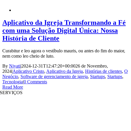
Aplicativo da Igreja Transformando a Fé
com uma Solução Digital Única: Nossa
História de Cliente
Curabitur e leo agora o vestíbulo mauris, ou antes do fim do maior,
nem como leo cheio de luto.
By
Niyati
|
2024-12-31T12:47:20+00:00
26 de Novembro,
2024
|
Aplicativo Cristo
,
Aplicativo da Igreja
,
Histórias de clientes
,
O
Negócio
,
Software de gerenciamento de igreja
,
Startups
,
Startups
,
Tecnologia
|
0 Comments
Read More
SERVIÇOS
Desenvolvimento de Websites
|
Desenvolvimento de Aplicações Móveis
Desenvolvimento de aplicativos imersivos
|
Soluções Pré-Estruturadas