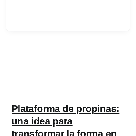
Services
Industrias
Contratar desarrol
Acerca de IT Comp
Plataforma de propinas:
RFP
una idea para
transformar la forma en