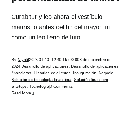
Curabitur y leo ahora el vestíbulo
mauris, o antes del fin del mayor, ni
como un leo lleno de luto.
By
Niyati
|
2025-01-10T12:40:15+00:00
3 de diciembre de
2024
|
Desarrollo de aplicaciones
,
Desarrollo de aplicaciones
financieras
,
Historias de clientes
,
Inauguración
,
Negocio
,
Solución de tecnología financiera
,
Solución financiera
,
Startups
,
Tecnología
|
0 Comments
Read More