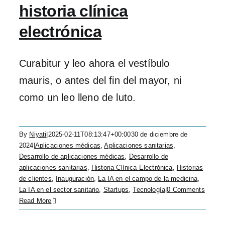
historia clínica
electrónica
Curabitur y leo ahora el vestíbulo
mauris, o antes del fin del mayor, ni
como un leo lleno de luto.
By
Niyati
|
2025-02-11T08:13:47+00:00
30 de diciembre de
2024
|
Aplicaciones médicas
,
Aplicaciones sanitarias
,
Desarrollo de aplicaciones médicas
,
Desarrollo de
aplicaciones sanitarias
,
Historia Clínica Electrónica
,
Historias
de clientes
,
Inauguración
,
La IA en el campo de la medicina
,
La IA en el sector sanitario
,
Startups
,
Tecnología
|
0 Comments
Read More