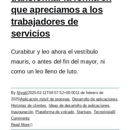
que apreciamos a los
trabajadores de
servicios
Curabitur y leo ahora el vestíbulo
mauris, o antes del fin del mayor, ni
como un leo lleno de luto.
By
Niyati
|
2025-02-11T08:57:52+00:00
11 de febrero de
2025
|
Aplicación móvil de propinas
,
Desarrollo de aplicaciones
,
Historias de clientes
,
Ideas de desarrollo de aplicaciones
,
Inauguración
,
Plataforma de volcado
,
Startups
,
Tecnología
|
0
Comments
Read More