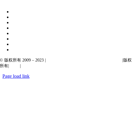
|
阿卡尔塔出口
© 版权所有 2009 – 2023 |
Ibiixo Technologies 下属 Ibiixo 集团公司
|版权
所有|
质量
|
保密性
Page load link