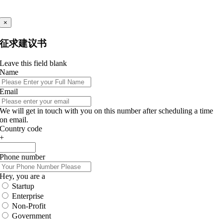
×
征求建议书
Leave this field blank
Name
Email
We will get in touch with you on this number after scheduling a time
on email.
Country code
+
Phone number
Hey, you are a
Startup
Enterprise
Non-Profit
Government