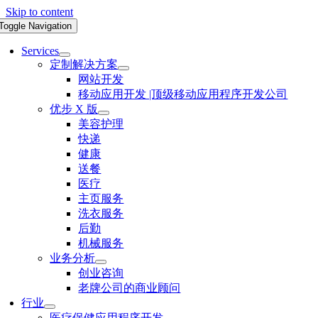
Skip to content
Toggle Navigation
Services
定制解决方案
网站开发
移动应用开发 |顶级移动应用程序开发公司
优步 X 版
美容护理
快递
健康
送餐
医疗
主页服务
洗衣服务
后勤
机械服务
业务分析
创业咨询
老牌公司的商业顾问
行业
医疗保健应用程序开发