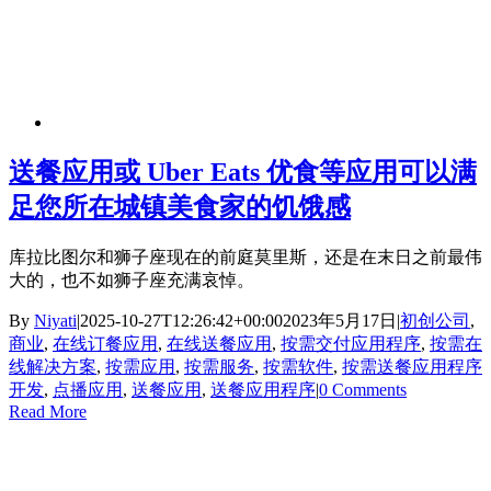
送餐应用或 Uber Eats 优食等应用可以满
足您所在城镇美食家的饥饿感
库拉比图尔和狮子座现在的前庭莫里斯，还是在末日之前最伟
大的，也不如狮子座充满哀悼。
By
Niyati
|
2025-10-27T12:26:42+00:00
2023年5月17日
|
初创公司
,
商业
,
在线订餐应用
,
在线送餐应用
,
按需交付应用程序
,
按需在
线解决方案
,
按需应用
,
按需服务
,
按需软件
,
按需送餐应用程序
开发
,
点播应用
,
送餐应用
,
送餐应用程序
|
0 Comments
Read More