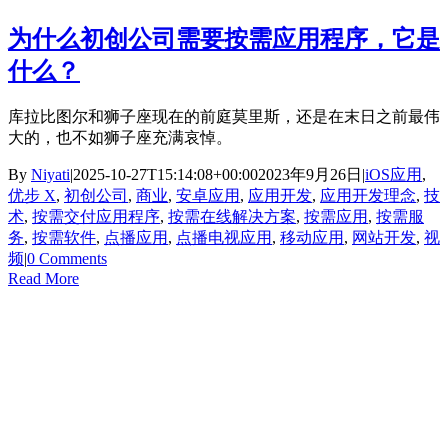
为什么初创公司需要按需应用程序，它是
什么？
库拉比图尔和狮子座现在的前庭莫里斯，还是在末日之前最伟
大的，也不如狮子座充满哀悼。
By
Niyati
|
2025-10-27T15:14:08+00:00
2023年9月26日
|
iOS应用
,
优步 X
,
初创公司
,
商业
,
安卓应用
,
应用开发
,
应用开发理念
,
技
术
,
按需交付应用程序
,
按需在线解决方案
,
按需应用
,
按需服
务
,
按需软件
,
点播应用
,
点播电视应用
,
移动应用
,
网站开发
,
视
频
|
0 Comments
Read More