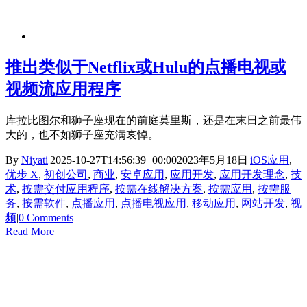
推出类似于Netflix或Hulu的点播电视或
视频流应用程序
库拉比图尔和狮子座现在的前庭莫里斯，还是在末日之前最伟
大的，也不如狮子座充满哀悼。
By
Niyati
|
2025-10-27T14:56:39+00:00
2023年5月18日
|
iOS应用
,
优步 X
,
初创公司
,
商业
,
安卓应用
,
应用开发
,
应用开发理念
,
技
术
,
按需交付应用程序
,
按需在线解决方案
,
按需应用
,
按需服
务
,
按需软件
,
点播应用
,
点播电视应用
,
移动应用
,
网站开发
,
视
频
|
0 Comments
Read More