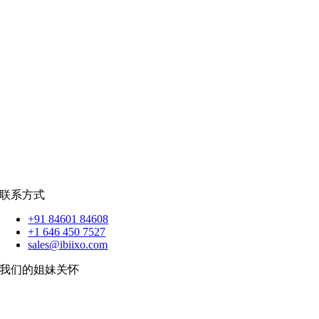
社交网络
|
招聘
招聘资源
爪哇岛
菲律宾比索
|
销售队伍
蟒蛇
|
反应.JS
|
人造人
苹果
|
反应原生
扑动
联系方式
+91 84601 84608
+1 646 450 7527
sales@ibiixo.com
我们的姐妹关怀
伊比克索业务解决方案