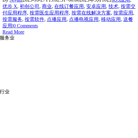
优步 X
,
初创公司
,
商业
,
在线订餐应用
,
安卓应用
,
技术
,
按需交
付应用程序
,
按需医生应用程序
,
按需在线解决方案
,
按需应用
,
按需服务
,
按需软件
,
点播应用
,
点播电视应用
,
移动应用
,
送餐
应用
|
0 Comments
Read More
服务业
网站开发
|
移动应用开发
沉浸式应用开发
|
预结构化解决方案
人员扩充
|
按需平台
业务分析
|
品牌与推广
行业
医疗技术
|
金融科技
教育科技
|
供应链
公共部门
|
款待
零售
|
房地产