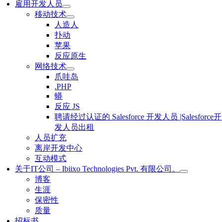
雇用开发人员
移动技术
人造人
扑动
苹果
反应原生
网络技术
爪哇岛
.PHP
蟒
反应 JS
聘请经过认证的 Salesforce 开发人员 |Salesforce开
发人员出租
人员扩充
离岸开发中心
互动模式
关于IT公司 – Ibiixo Technologies Pvt. 有限公司。
博客
生涯
保密性
质量
招标书