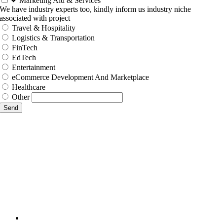
Marketing Aid & Services
We have industry experts too, kindly inform us industry niche
associated with project
Travel & Hospitality
Logistics & Transportation
FinTech
EdTech
Entertainment
eCommerce Development And Marketplace
Healthcare
Other
Send