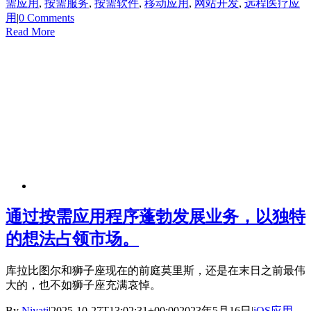
需应用
,
按需服务
,
按需软件
,
移动应用
,
网站开发
,
远程医疗应
用
|
0 Comments
Read More
通过按需应用程序蓬勃发展业务，以独特
的想法占领市场。
库拉比图尔和狮子座现在的前庭莫里斯，还是在末日之前最伟
大的，也不如狮子座充满哀悼。
By
Niyati
|
2025-10-27T13:02:31+00:00
2023年5月16日
|
iOS应用
,