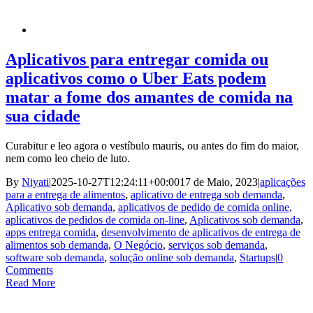
Aplicativos para entregar comida ou
aplicativos como o Uber Eats podem
matar a fome dos amantes de comida na
sua cidade
Curabitur e leo agora o vestíbulo mauris, ou antes do fim do maior,
nem como leo cheio de luto.
By
Niyati
|
2025-10-27T12:24:11+00:00
17 de Maio, 2023
|
aplicações
para a entrega de alimentos
,
aplicativo de entrega sob demanda
,
Aplicativo sob demanda
,
aplicativos de pedido de comida online
,
aplicativos de pedidos de comida on-line
,
Aplicativos sob demanda
,
apps entrega comida
,
desenvolvimento de aplicativos de entrega de
alimentos sob demanda
,
O Negócio
,
serviços sob demanda
,
software sob demanda
,
solução online sob demanda
,
Startups
|
0
Comments
Read More