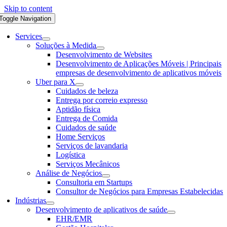
Skip to content
Toggle Navigation
Services
Soluções à Medida
Desenvolvimento de Websites
Desenvolvimento de Aplicações Móveis | Principais
empresas de desenvolvimento de aplicativos móveis
Uber para X
Cuidados de beleza
Entrega por correio expresso
Aptidão física
Entrega de Comida
Cuidados de saúde
Home Serviços
Serviços de lavandaria
Logística
Serviços Mecânicos
Análise de Negócios
Consultoria em Startups
Consultor de Negócios para Empresas Estabelecidas
Indústrias
Desenvolvimento de aplicativos de saúde
EHR/EMR