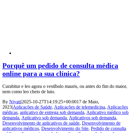
Porquê um pedido de consulta médica
online para a sua clínica?
Curabitur e leo agora o vestíbulo mauris, ou antes do fim do maior,
nem como leo cheio de luto.
By
Niyati
|
2025-10-27T14:19:25+00:00
17 de Maio,
2023
|
Aplicações de Saúde
,
Aplicações de telemedicina
,
Aplicações
médicas
,
aplicativo de entrega sob demanda
,
Aplicativo médico sob
demanda
,
Aplicativo sob demanda
,
Aplicativos sob demanda
,
Desenvolvimento de aplicativos de saúde
,
Desenvolvimento de
aplicativos médicos
,
Desenvolvimento do Site
,
Pedido de consulta