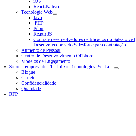
iOS
React-Nativo
Tecnologia Web
Java
.PHP
Píton
Reagir JS
Contrate desenvolvedores certificados do Salesforce |
Desenvolvedores do Salesforce para contratação
Aumento de Pessoal
Centro de Desenvolvimento Offshore
Modelos de Engajamento
Sobre a empresa de TI – Ibiixo Technologies Pvt. Lda.
Blogue
Carreira
Confidencialidade
Qualidade
RFP