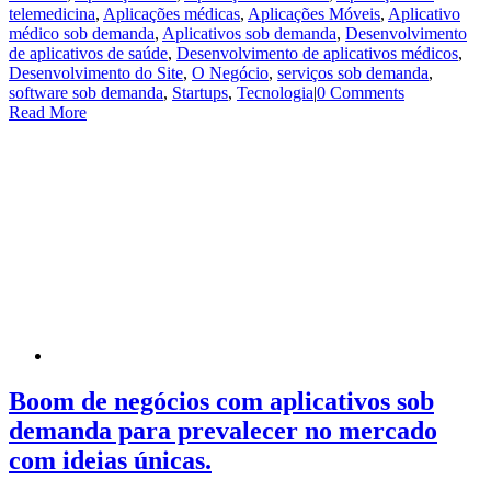
telemedicina
,
Aplicações médicas
,
Aplicações Móveis
,
Aplicativo
médico sob demanda
,
Aplicativos sob demanda
,
Desenvolvimento
de aplicativos de saúde
,
Desenvolvimento de aplicativos médicos
,
Desenvolvimento do Site
,
O Negócio
,
serviços sob demanda
,
software sob demanda
,
Startups
,
Tecnologia
|
0 Comments
Read More
Boom de negócios com aplicativos sob
demanda para prevalecer no mercado
com ideias únicas.