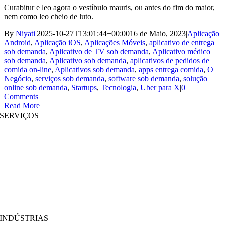
Curabitur e leo agora o vestíbulo mauris, ou antes do fim do maior,
nem como leo cheio de luto.
By
Niyati
|
2025-10-27T13:01:44+00:00
16 de Maio, 2023
|
Aplicação
Android
,
Aplicação iOS
,
Aplicações Móveis
,
aplicativo de entrega
sob demanda
,
Aplicativo de TV sob demanda
,
Aplicativo médico
sob demanda
,
Aplicativo sob demanda
,
aplicativos de pedidos de
comida on-line
,
Aplicativos sob demanda
,
apps entrega comida
,
O
Negócio
,
serviços sob demanda
,
software sob demanda
,
solução
online sob demanda
,
Startups
,
Tecnologia
,
Uber para X
|
0
Comments
Read More
SERVIÇOS
Desenvolvimento de Websites
|
Desenvolvimento de Aplicações Móveis
Desenvolvimento de aplicativos imersivos
|
Soluções Pré-Estruturadas
Aumento de Pessoal
|
Plataformas On Demand
Análise de Negócios
|
Branding & Promoção
INDÚSTRIAS