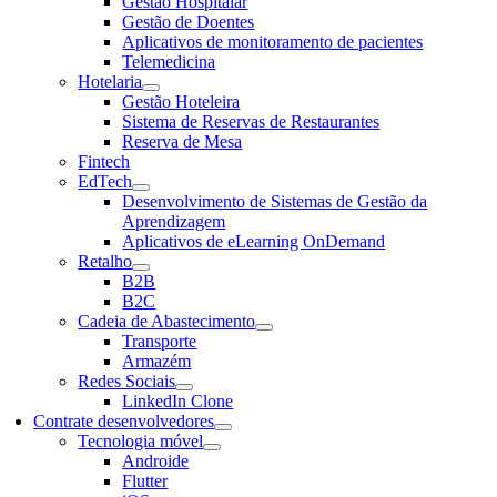
Gestão Hospitalar
Gestão de Doentes
Aplicativos de monitoramento de pacientes
Telemedicina
Hotelaria
Gestão Hoteleira
Sistema de Reservas de Restaurantes
Reserva de Mesa
Fintech
EdTech
Desenvolvimento de Sistemas de Gestão da
Aprendizagem
Aplicativos de eLearning OnDemand
Retalho
B2B
B2C
Cadeia de Abastecimento
Transporte
Armazém
Redes Sociais
LinkedIn Clone
Contrate desenvolvedores
Tecnologia móvel
Androide
Flutter