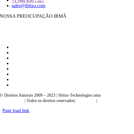
+1 646 450 7527
sales@ibiixo.com
NOSSA PREOCUPAÇÃO IRMÃ
Ibiixo Soluções Empresariais
|
Akarta Exportações
© Direitos Autorais 2009 – 2023 | Ibiixo Technologies uma
empresa do
Grupo Ibiixo
| Todos os direitos reservados|
Qualidade
|
Confidencialidade
Page load link