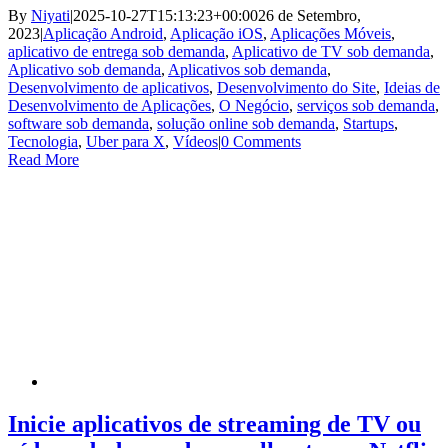
By
Niyati
|
2025-10-27T15:13:23+00:00
26 de Setembro,
2023
|
Aplicação Android
,
Aplicação iOS
,
Aplicações Móveis
,
aplicativo de entrega sob demanda
,
Aplicativo de TV sob demanda
,
Aplicativo sob demanda
,
Aplicativos sob demanda
,
Desenvolvimento de aplicativos
,
Desenvolvimento do Site
,
Ideias de
Desenvolvimento de Aplicações
,
O Negócio
,
serviços sob demanda
,
software sob demanda
,
solução online sob demanda
,
Startups
,
Tecnologia
,
Uber para X
,
Vídeos
|
0 Comments
Read More
Inicie aplicativos de streaming de TV ou