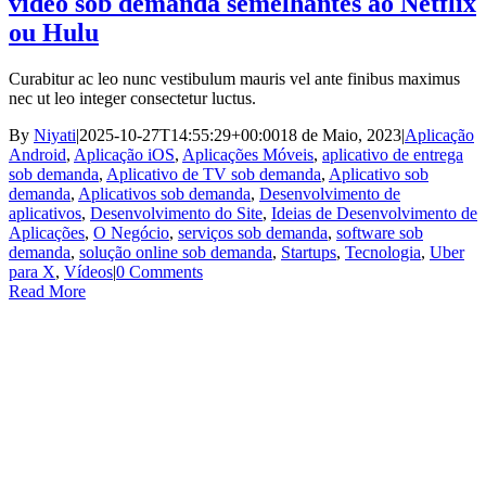
vídeo sob demanda semelhantes ao Netflix
ou Hulu
Curabitur ac leo nunc vestibulum mauris vel ante finibus maximus
nec ut leo integer consectetur luctus.
By
Niyati
|
2025-10-27T14:55:29+00:00
18 de Maio, 2023
|
Aplicação
Android
,
Aplicação iOS
,
Aplicações Móveis
,
aplicativo de entrega
sob demanda
,
Aplicativo de TV sob demanda
,
Aplicativo sob
demanda
,
Aplicativos sob demanda
,
Desenvolvimento de
aplicativos
,
Desenvolvimento do Site
,
Ideias de Desenvolvimento de
Aplicações
,
O Negócio
,
serviços sob demanda
,
software sob
demanda
,
solução online sob demanda
,
Startups
,
Tecnologia
,
Uber
para X
,
Vídeos
|
0 Comments
Read More