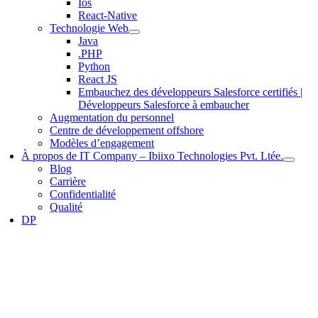
Ios
React-Native
Technologie Web
Java
.PHP
Python
React JS
Embauchez des développeurs Salesforce certifiés |
Développeurs Salesforce à embaucher
Augmentation du personnel
Centre de développement offshore
Modèles d’engagement
À propos de IT Company – Ibiixo Technologies Pvt. Ltée.
Blog
Carrière
Confidentialité
Qualité
DP