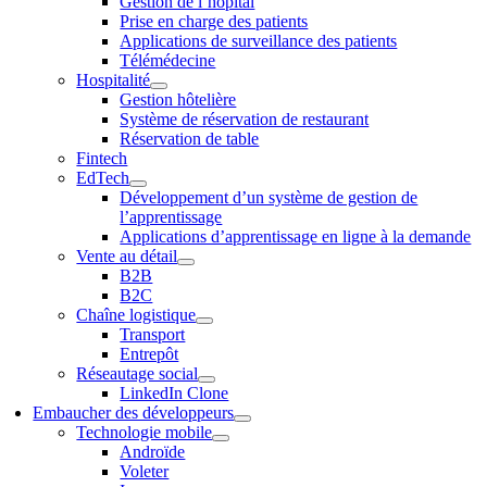
Gestion de l’hôpital
Prise en charge des patients
Applications de surveillance des patients
Télémédecine
Hospitalité
Gestion hôtelière
Système de réservation de restaurant
Réservation de table
Fintech
EdTech
Développement d’un système de gestion de
l’apprentissage
Applications d’apprentissage en ligne à la demande
Vente au détail
B2B
B2C
Chaîne logistique
Transport
Entrepôt
Réseautage social
LinkedIn Clone
Embaucher des développeurs
Technologie mobile
Androïde
Voleter