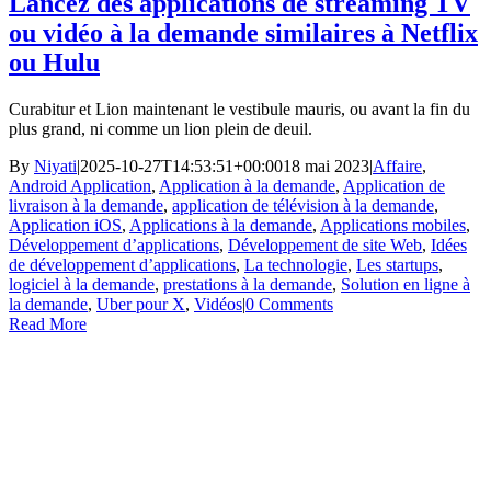
Lancez des applications de streaming TV
ou vidéo à la demande similaires à Netflix
ou Hulu
Curabitur et Lion maintenant le vestibule mauris, ou avant la fin du
plus grand, ni comme un lion plein de deuil.
By
Niyati
|
2025-10-27T14:53:51+00:00
18 mai 2023
|
Affaire
,
Android Application
,
Application à la demande
,
Application de
livraison à la demande
,
application de télévision à la demande
,
Application iOS
,
Applications à la demande
,
Applications mobiles
,
Développement d’applications
,
Développement de site Web
,
Idées
de développement d’applications
,
La technologie
,
Les startups
,
logiciel à la demande
,
prestations à la demande
,
Solution en ligne à
la demande
,
Uber pour X
,
Vidéos
|
0 Comments
Read More