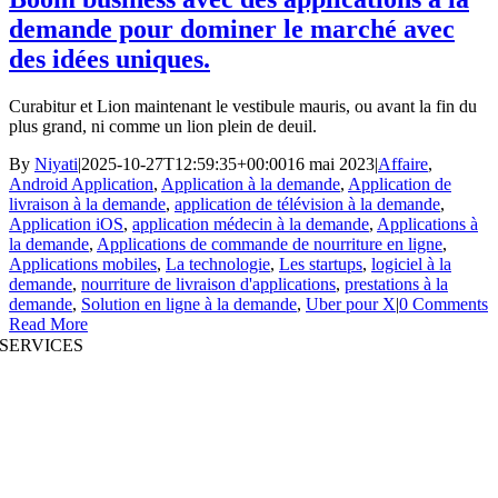
demande pour dominer le marché avec
des idées uniques.
Curabitur et Lion maintenant le vestibule mauris, ou avant la fin du
plus grand, ni comme un lion plein de deuil.
By
Niyati
|
2025-10-27T12:59:35+00:00
16 mai 2023
|
Affaire
,
Android Application
,
Application à la demande
,
Application de
livraison à la demande
,
application de télévision à la demande
,
Application iOS
,
application médecin à la demande
,
Applications à
la demande
,
Applications de commande de nourriture en ligne
,
Applications mobiles
,
La technologie
,
Les startups
,
logiciel à la
demande
,
nourriture de livraison d'applications
,
prestations à la
demande
,
Solution en ligne à la demande
,
Uber pour X
|
0 Comments
Read More
SERVICES
Développement de sites Web
|
Développement d’applications mobiles
Développement d’applications immersives
|
Solutions préstructurées
Augmentation du personnel
|
Plateformes à la demande