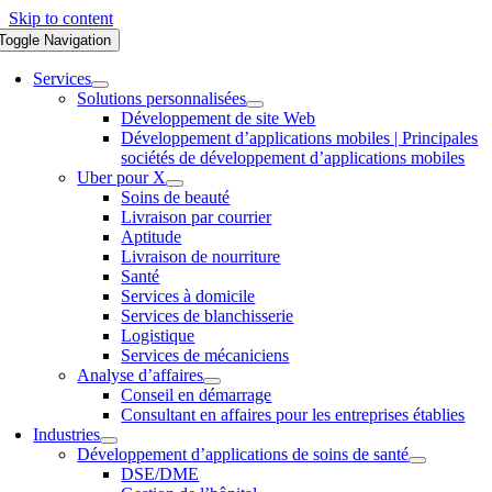
Skip to content
Toggle Navigation
Services
Solutions personnalisées
Développement de site Web
Développement d’applications mobiles | Principales
sociétés de développement d’applications mobiles
Uber pour X
Soins de beauté
Livraison par courrier
Aptitude
Livraison de nourriture
Santé
Services à domicile
Services de blanchisserie
Logistique
Services de mécaniciens
Analyse d’affaires
Conseil en démarrage
Consultant en affaires pour les entreprises établies
Industries
Développement d’applications de soins de santé
DSE/DME