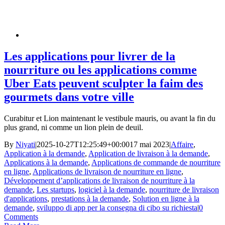
Les applications pour livrer de la
nourriture ou les applications comme
Uber Eats peuvent sculpter la faim des
gourmets dans votre ville
Curabitur et Lion maintenant le vestibule mauris, ou avant la fin du
plus grand, ni comme un lion plein de deuil.
By
Niyati
|
2025-10-27T12:25:49+00:00
17 mai 2023
|
Affaire
,
Application à la demande
,
Application de livraison à la demande
,
Applications à la demande
,
Applications de commande de nourriture
en ligne
,
Applications de livraison de nourriture en ligne
,
Développement d’applications de livraison de nourriture à la
demande
,
Les startups
,
logiciel à la demande
,
nourriture de livraison
d'applications
,
prestations à la demande
,
Solution en ligne à la
demande
,
sviluppo di app per la consegna di cibo su richiesta
|
0
Comments