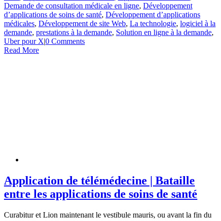
Demande de consultation médicale en ligne
,
Développement
d’applications de soins de santé
,
Développement d’applications
médicales
,
Développement de site Web
,
La technologie
,
logiciel à la
demande
,
prestations à la demande
,
Solution en ligne à la demande
,
Uber pour X
|
0 Comments
Read More
Application de télémédecine | Bataille
entre les applications de soins de santé
Curabitur et Lion maintenant le vestibule mauris, ou avant la fin du