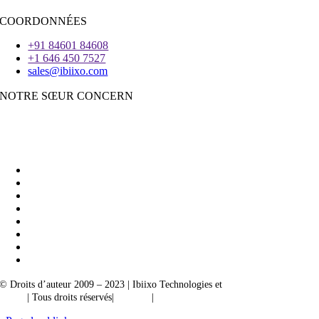
COORDONNÉES
+91 84601 84608
+1 646 450 7527
sales@ibiixo.com
NOTRE SŒUR CONCERN
Ibiixo Business Solutions
|
Akarta Exportations
© Droits d’auteur 2009 – 2023 | Ibiixo Technologies et
société du groupe
Ibiixo
| Tous droits réservés|
Qualité
|
Confidentialité