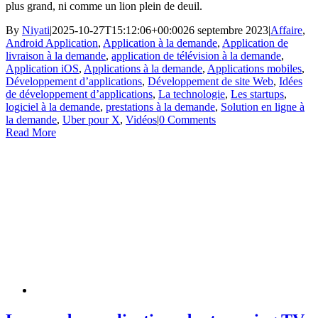
plus grand, ni comme un lion plein de deuil.
By
Niyati
|
2025-10-27T15:12:06+00:00
26 septembre 2023
|
Affaire
,
Android Application
,
Application à la demande
,
Application de
livraison à la demande
,
application de télévision à la demande
,
Application iOS
,
Applications à la demande
,
Applications mobiles
,
Développement d’applications
,
Développement de site Web
,
Idées
de développement d’applications
,
La technologie
,
Les startups
,
logiciel à la demande
,
prestations à la demande
,
Solution en ligne à
la demande
,
Uber pour X
,
Vidéos
|
0 Comments
Read More