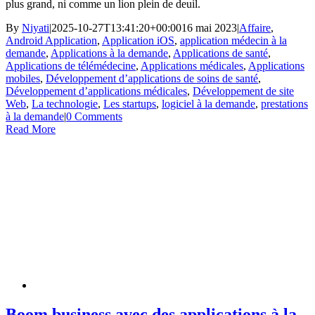
plus grand, ni comme un lion plein de deuil.
By
Niyati
|
2025-10-27T13:41:20+00:00
16 mai 2023
|
Affaire
,
Android Application
,
Application iOS
,
application médecin à la
demande
,
Applications à la demande
,
Applications de santé
,
Applications de télémédecine
,
Applications médicales
,
Applications
mobiles
,
Développement d’applications de soins de santé
,
Développement d’applications médicales
,
Développement de site
Web
,
La technologie
,
Les startups
,
logiciel à la demande
,
prestations
à la demande
|
0 Comments
Read More
Boom business avec des applications à la