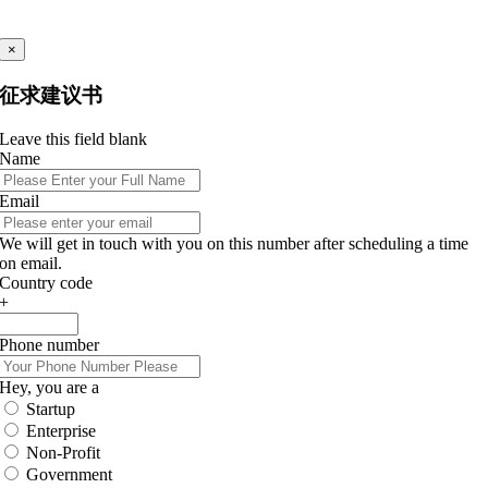
×
征求建议书
Leave this field blank
Name
Email
We will get in touch with you on this number after scheduling a time
on email.
Country code
+
Phone number
Hey, you are a
Startup
Enterprise
Non-Profit
Government