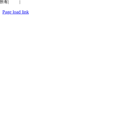
所有|
质量
|
保密性
Page load link