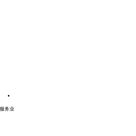
服务业
网站开发
|
移动应用开发
沉浸式应用开发
|
预结构化解决方案