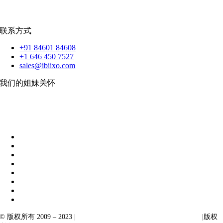
扑动
联系方式
+91 84601 84608
+1 646 450 7527
sales@ibiixo.com
我们的姐妹关怀
伊比克索业务解决方案
|
阿卡尔塔出口
© 版权所有 2009 – 2023 |
Ibiixo Technologies 下属 Ibiixo 集团公司
|版权