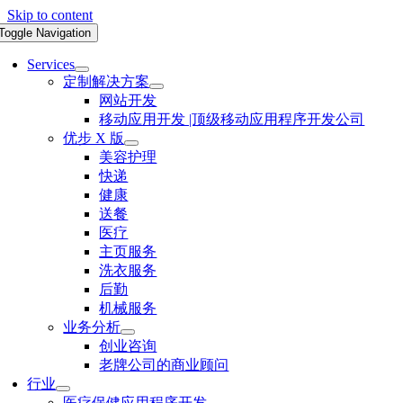
Skip to content
Toggle Navigation
Services
定制解决方案
网站开发
移动应用开发 |顶级移动应用程序开发公司
优步 X 版
美容护理
快递
健康
送餐
医疗
主页服务
洗衣服务
后勤
机械服务
业务分析
创业咨询
老牌公司的商业顾问
行业
医疗保健应用程序开发