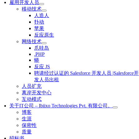
雇用开发人员
移动技术
人造人
扑动
苹果
反应原生
网络技术
爪哇岛
.PHP
蟒
反应 JS
聘请经过认证的 Salesforce 开发人员 |Salesforce开
发人员出租
人员扩充
离岸开发中心
互动模式
关于IT公司 – Ibiixo Technologies Pvt. 有限公司。
博客
生涯
保密性
质量
招标书