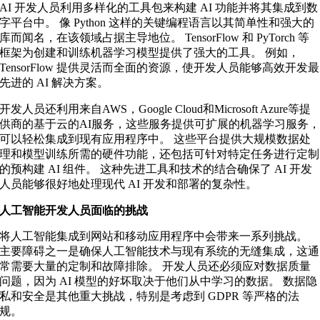
AI 开发人员利用多样化的工具包来构建 AI 功能并将其集成到数
字平台中。 像 Python 这样的关键编程语言以其简单性和强大的
库而闻名，在该领域占据主导地位。 TensorFlow 和 PyTorch 等
框架为创建和训练机器学习模型提供了强大的工具。 例如，
TensorFlow 提供灵活而全面的资源，使开发人员能够高效开发最
先进的 AI 解决方案。
开发人员还利用来自AWS，Google Cloud和Microsoft Azure等提
供商的基于云的AI服务，这些服务提供可扩展的机器学习服务
可以轻松集成到现有应用程序中。 这些平台提供大规模数据处
理和模型训练所需的硬件功能，还包括可针对特定任务进行定制
的预构建 AI 组件。 这种先进工具和技术的结合确保了 AI 开发
人员能够很好地处理现代 AI 开发和部署的复杂性。
人工智能开发人员面临的挑战
将人工智能集成到网站和移动应用程序中会带来一系列挑战。
主要障碍之一是确保人工智能技术与现有系统的无缝集成，这通
常需要大量的定制和故障排除。 开发人员还必须应对数据质量
问题，因为 AI 模型的好坏取决于他们从中学习的数据。 数据隐
私和安全是其他重大挑战，特别是考虑到 GDPR 等严格的法
规。