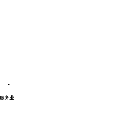
服务业
网站开发
|
移动应用开发
沉浸式应用开发
|
预结构化解决方案
人员扩充
|
按需平台