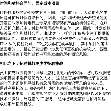
时间和材料合同与。固定成本项目
IT外包服务的定价模式有所不同。 到目前为止，人员扩充的本
质是可扩展且快速增长的。 因此，这种模式最适合希望通过向
开发团队添加特定行业专家来增强现有产品的初创公司。 在IT
人员扩充模式中，付款每两周或每月支付一次；因此，其定价模
块涉及时间和材料合同。 相比之下，托管 IT 服务专注于提供长
期稳定性。 这种模式适合需要长期外包整个运营而又没有内部
IT 团队的初创公司。 它也称为固定成本项目，其中项目的范围
是固定的，并且在开发过程中涉及任何更改的机会较少。 固定
价格还涵盖了履约过程中可能发生的所有假设风险。
相比之下，招聘挑战更少零招聘挑战
员工扩充服务提供商可帮助您利用庞大的专家库，您可以根据您
的项目需求选择最优秀的人才。 这就是它如何帮助您节省充足
的时间来识别和寻找具有您所需的类似知识背景的合格人员。
通过利用托管 IT 服务模型，您可以在第三方提供商的帮助下，
通过知识丰富、经验丰富的专业人员组成的成熟团队以及所需的
技术和资源，外包您的 IT 服务。 这样您就无需担心招聘流程并
成功消除招聘挑战。