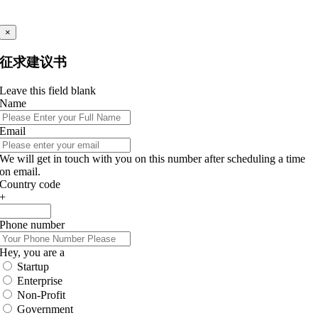
×
征求建议书
Leave this field blank
Name
Email
We will get in touch with you on this number after scheduling a time
on email.
Country code
+
Phone number
Hey, you are a
Startup
Enterprise
Non-Profit
Government