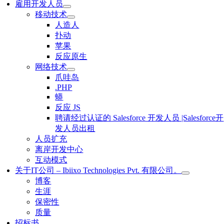
雇用开发人员
移动技术
人造人
扑动
苹果
反应原生
网络技术
爪哇岛
.PHP
蟒
反应 JS
聘请经过认证的 Salesforce 开发人员 |Salesforce开
发人员出租
人员扩充
离岸开发中心
互动模式
关于IT公司 – Ibiixo Technologies Pvt. 有限公司。
博客
生涯
保密性
质量
招标书