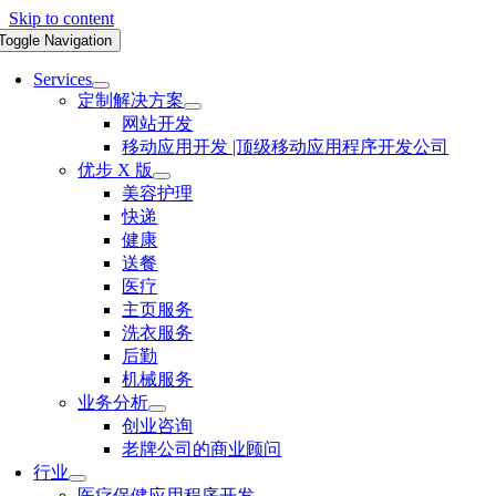
Skip to content
Toggle Navigation
Services
定制解决方案
网站开发
移动应用开发 |顶级移动应用程序开发公司
优步 X 版
美容护理
快递
健康
送餐
医疗
主页服务
洗衣服务
后勤
机械服务
业务分析
创业咨询
老牌公司的商业顾问
行业
医疗保健应用程序开发