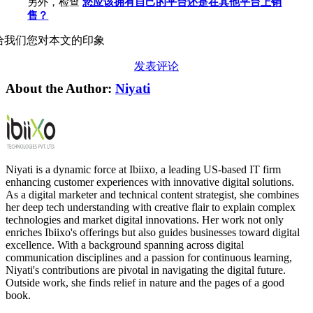
另外，检查
您应该拥有自己的平台还是在其他平台上销
售？
给我们您对本文的印象
发表评论
About the Author:
Niyati
Niyati is a dynamic force at Ibiixo, a leading US-based IT firm
enhancing customer experiences with innovative digital solutions.
As a digital marketer and technical content strategist, she combines
her deep tech understanding with creative flair to explain complex
technologies and market digital innovations. Her work not only
enriches Ibiixo's offerings but also guides businesses toward digital
excellence. With a background spanning across digital
communication disciplines and a passion for continuous learning,
Niyati's contributions are pivotal in navigating the digital future.
Outside work, she finds relief in nature and the pages of a good
book.