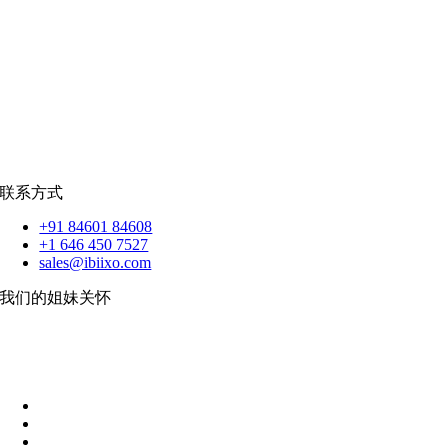
爪哇岛
菲律宾比索
|
销售队伍
蟒蛇
|
反应.JS
|
人造人
苹果
|
反应原生
扑动
联系方式
+91 84601 84608
+1 646 450 7527
sales@ibiixo.com
我们的姐妹关怀
伊比克索业务解决方案
|
阿卡尔塔出口