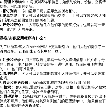
4. 管理上市物业：
房源列表详细信息，如便利设施、价格、空房情
况等。可以随时更新。
5.预订列表：
专门显示日历以显示您的所有预订。
6.消息功能：
主人可以通过聊天自由交流，并且可以在游客/客人预
订该地点之前回复他们的所有问题。
7.评分和评论：
主人可以给住在他们家的游客打分，也可以写一些
关于他们行为的评论。
游客/访客应用程序有什么？
为了让游客/客人在Airbnb网站上更具吸引力，他们为他们提供了一
流的设施。 让我们来看看其中的一些：
1.注册和登录：
用户可以通过填写一些个人详细信息（如姓名，号
码，性别，电子邮件，社交签到等）进行注册。然后使用预先注册
的 ID，他们可以登录。
2.管理帐户：
客人可以更新或删除其个人详细信息，并可以更改其
密码。
3.聊天和推送通知：
Airbnb应用程序为聊天提供即时通知。
4. 搜索：
客人可以通过筛选日期、房型、价格、所需设施等来搜索
他们在酒店的住宿、体验或餐桌预订。
5. 愿望清单：
如果目前游客发现任何财产、体验或餐桌预订超出预
算或不可用，他们可以将其添加到他们的愿望清单中。 如果租金下
降，应用程序会发送通知。