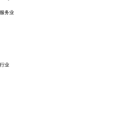
服务业
网站开发
|
移动应用开发
沉浸式应用开发
|
预结构化解决方案
人员扩充
|
按需平台
业务分析
|
品牌与推广
行业
医疗技术
|
金融科技
教育科技
|
供应链
公共部门
|
款待
零售
|
房地产
社交网络
|
招聘
招聘资源