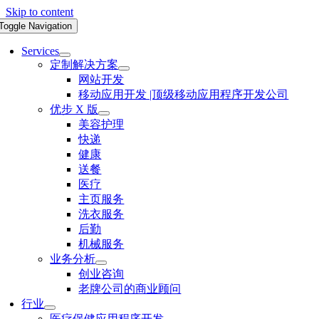
Skip to content
Toggle Navigation
Services
定制解决方案
网站开发
移动应用开发 |顶级移动应用程序开发公司
优步 X 版
美容护理
快递
健康
送餐
医疗
主页服务
洗衣服务
后勤
机械服务
业务分析
创业咨询
老牌公司的商业顾问
行业
医疗保健应用程序开发