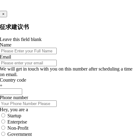
×
征求建议书
Leave this field blank
Name
Email
We will get in touch with you on this number after scheduling a time
on email.
Country code
+
Phone number
Hey, you are a
Startup
Enterprise
Non-Profit
Government