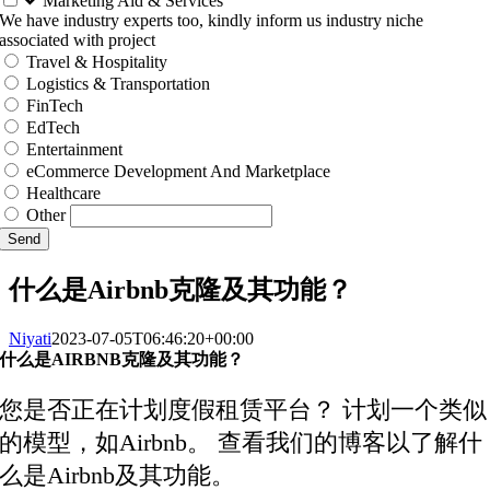
Marketing Aid & Services
We have industry experts too, kindly inform us industry niche
associated with project
Travel & Hospitality
Logistics & Transportation
FinTech
EdTech
Entertainment
eCommerce Development And Marketplace
Healthcare
Other
Send
什么是Airbnb克隆及其功能？
Niyati
2023-07-05T06:46:20+00:00
什么是AIRBNB克隆及其功能？
您是否正在计划度假租赁平台？ 计划一个类似
的模型，如Airbnb。 查看我们的博客以了解什
么是Airbnb及其功能。