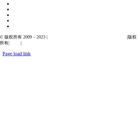
© 版权所有 2009 – 2023 |
Ibiixo Technologies 下属 Ibiixo 集团公司
|版权
所有|
质量
|
保密性
Page load link