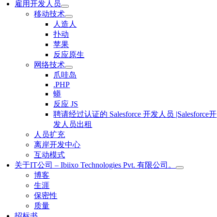
雇用开发人员
移动技术
人造人
扑动
苹果
反应原生
网络技术
爪哇岛
.PHP
蟒
反应 JS
聘请经过认证的 Salesforce 开发人员 |Salesforce开
发人员出租
人员扩充
离岸开发中心
互动模式
关于IT公司 – Ibiixo Technologies Pvt. 有限公司。
博客
生涯
保密性
质量
招标书