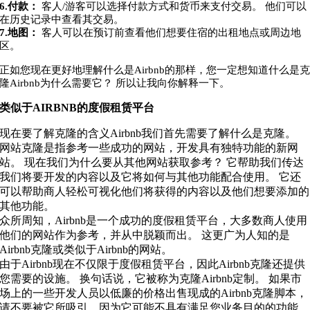
6.付款：
客人/游客可以选择付款方式和货币来支付交易。 他们可以
在历史记录中查看其交易。
7.地图：
客人可以在预订前查看他们想要住宿的出租地点或周边地
区。
正如您现在更好地理解什么是Airbnb的那样，您一定想知道什么是
隆Airbnb为什么需要它？ 所以让我向你解释一下。
类似于AIRBNB的度假租赁平台
现在要了解克隆的含义Airbnb我们首先需要了解什么是克隆。
网站克隆是指参考一些成功的网站，开发具有独特功能的新网
站。 现在我们为什么要从其他网站获取参考？ 它帮助我们传达
我们将要开发的内容以及它将如何与其他功能配合使用。 它还
可以帮助商人轻松可视化他们将获得的内容以及他们想要添加的
其他功能。
众所周知，Airbnb是一个成功的度假租赁平台，大多数商人使用
他们的网站作为参考，并从中脱颖而出。 这更广为人知的是
Airbnb克隆或类似于Airbnb的网站。
由于Airbnb现在不仅限于度假租赁平台，因此Airbnb克隆还提供
您需要的设施。 换句话说，它被称为克隆Airbnb定制。 如果市
场上的一些开发人员以低廉的价格出售现成的Airbnb克隆脚本，
请不要被它所吸引，因为它可能不具有满足您业务目的的功能。