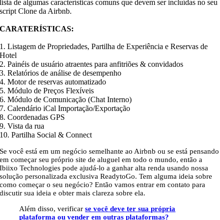
lista de algumas características comuns que devem ser incluídas no seu
script Clone da Airbnb.
CARATERÍSTICAS:
1. Listagem de Propriedades, Partilha de Experiência e Reservas de
Hotel
2. Painéis de usuário atraentes para anfitriões & convidados
3. Relatórios de análise de desempenho
4. Motor de reservas automatizado
5. Módulo de Preços Flexíveis
6. Módulo de Comunicação (Chat Interno)
7. Calendário iCal Importação/Exportação
8. Coordenadas GPS
9. Vista da rua
10. Partilha Social & Connect
Se você está em um negócio semelhante ao Airbnb ou se está pensando
em começar seu próprio site de aluguel em todo o mundo, então a
Ibiixo Technologies pode ajudá-lo a ganhar alta renda usando nossa
solução personalizada exclusiva ReadytoGo. Tem alguma ideia sobre
como começar o seu negócio? Então vamos entrar em contato para
discutir sua ideia e obter mais clareza sobre ela.
Além disso, verificar
se você deve ter sua própria
plataforma ou vender em outras plataformas?