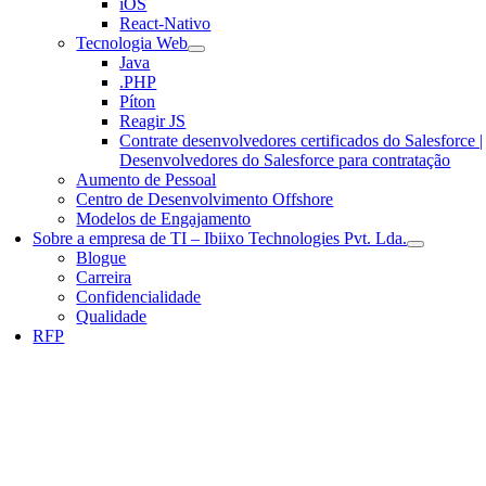
iOS
React-Nativo
Tecnologia Web
Java
.PHP
Píton
Reagir JS
Contrate desenvolvedores certificados do Salesforce |
Desenvolvedores do Salesforce para contratação
Aumento de Pessoal
Centro de Desenvolvimento Offshore
Modelos de Engajamento
Sobre a empresa de TI – Ibiixo Technologies Pvt. Lda.
Blogue
Carreira
Confidencialidade
Qualidade
RFP