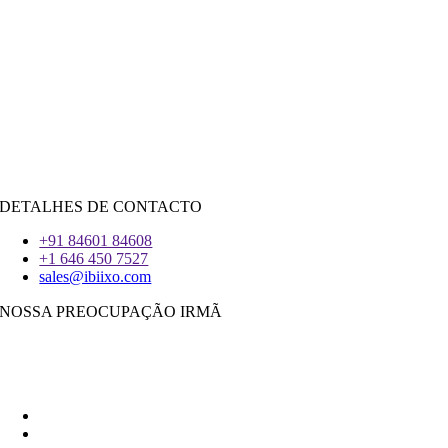
CONTRATAR RECURSOS
Java
PHP
|
Salesforce
Python
|
Reagir.JS
|
Androide
iOS
|
React-Nativo
Flutter
DETALHES DE CONTACTO
+91 84601 84608
+1 646 450 7527
sales@ibiixo.com
NOSSA PREOCUPAÇÃO IRMÃ
Ibiixo Soluções Empresariais
|
Akarta Exportações