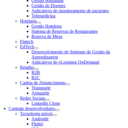
Gestão Hospitalar
Gestão de Doentes
Aplicativos de monitoramento de pacientes
Telemedicina
Hotelaria
Gestão Hoteleira
Sistema de Reservas de Restaurantes
Reserva de Mesa
Fintech
EdTech
Desenvolvimento de Sistemas de Gestão da
Aprendizagem
Aplicativos de eLearning OnDemand
Retalho
B2B
B2C
Cadeia de Abastecimento
Transporte
Armazém
Redes Sociais
LinkedIn Clone
Contrate desenvolvedores
Tecnologia móvel
Androide
Flutter