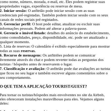
como nome, número, morada, e-mail, etc. Eles podem registrar suas
propriedades vagas, experiência ou reservas de mesa.
2. Iniciar sessão:
O anfitrião pode iniciar sessão com as suas
credenciais pré-registadas. Também podem iniciar sessão com os seus
canais de redes sociais pré-registados.
3. Gerenciar perfil:
O host pode editar, atualizar ou excluir suas
informações pessoais. Podem até alterar a palavra-passe.
4. Gerencie o imóvel listado:
detalhes do anúncio do estabelecimento,
como comodidades, preço, disponibilidade, etc. pode ser atualizado a
qualquer momento.
5. Lista de reservas: O calendário é exibido especialmente para mostrar
todas as suas
reservas.
6. Recurso de mensagens:
Os anfitriões podem se comunicar
livremente através do chat e podem reverter todas as perguntas dos
turistas / hóspedes antes de reservarem o lugar.
7. Classificação e avaliação:
O anfitrião pode dar avaliações ao turista
que ficou no seu lugar e também escrever alguns comentários sobre o
seu comportamento.
O QUE TEM A APLICAÇÃO TOURIST/GUEST?
Para tornar os turistas/hóspedes mais envolventes no site da Airbnb,
eles ofereceram instalações maravilhosas para eles. Vejamos alguns
deles: