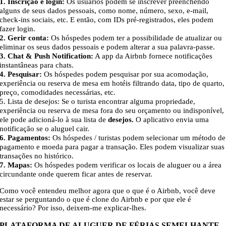
1. Inscrição e login:
Os usuários podem se inscrever preenchendo
alguns de seus dados pessoais, como nome, número, sexo, e-mail,
check-ins sociais, etc. E então, com IDs pré-registrados, eles podem
fazer login.
2. Gerir conta:
Os hóspedes podem ter a possibilidade de atualizar ou
eliminar os seus dados pessoais e podem alterar a sua palavra-passe.
3. Chat & Push Notification:
A app da Airbnb fornece notificações
instantâneas para chats.
4. Pesquisar:
Os hóspedes podem pesquisar por sua acomodação,
experiência ou reserva de mesa em hotéis filtrando data, tipo de quarto,
preço, comodidades necessárias, etc.
5. Lista de desejos: Se o turista encontrar alguma propriedade,
experiência ou reserva de mesa fora do seu orçamento ou indisponível,
ele pode adicioná-lo à sua lista de
desejos.
O aplicativo envia uma
notificação se o aluguel cair.
6. Pagamentos:
Os hóspedes / turistas podem selecionar um método de
pagamento e moeda para pagar a transação. Eles podem visualizar suas
transações no histórico.
7. Mapas:
Os hóspedes podem verificar os locais de aluguer ou a área
circundante onde querem ficar antes de reservar.
Como você entendeu melhor agora que o que é o Airbnb, você deve
estar se perguntando o que é clone do Airbnb e por que ele é
necessário? Por isso, deixem-me explicar-lhes.
PLATAFORMA DE ALUGUER DE FÉRIAS SEMELHANTE