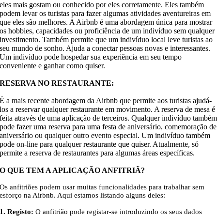
eles mais gostam ou conhecido por eles corretamente. Eles também
podem levar os turistas para fazer algumas atividades aventureiras em
que eles são melhores. A Airbnb é uma abordagem única para mostrar
os hobbies, capacidades ou proficiência de um indivíduo sem qualquer
investimento. Também permite que um indivíduo local leve turistas ao
seu mundo de sonho. Ajuda a conectar pessoas novas e interessantes.
Um indivíduo pode hospedar sua experiência em seu tempo
conveniente e ganhar como quiser.
RESERVA NO RESTAURANTE:
É a mais recente abordagem da Airbnb que permite aos turistas ajudá-
los a reservar qualquer restaurante em movimento. A reserva de mesa é
feita através de uma aplicação de terceiros. Qualquer indivíduo també
pode fazer uma reserva para uma festa de aniversário, comemoração de
aniversário ou qualquer outro evento especial. Um indivíduo também
pode on-line para qualquer restaurante que quiser. Atualmente, só
permite a reserva de restaurantes para algumas áreas específicas.
O QUE TEM A APLICAÇÃO ANFITRIÃ?
Os anfitriões podem usar muitas funcionalidades para trabalhar sem
esforço na Airbnb. Aqui estamos listando alguns deles:
1. Registo:
O anfitrião pode registar-se introduzindo os seus dados