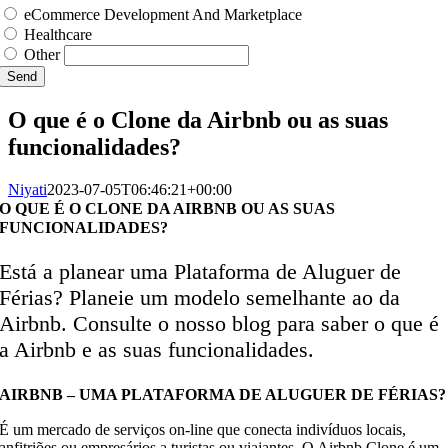
eCommerce Development And Marketplace
Healthcare
Other
Send
O que é o Clone da Airbnb ou as suas
funcionalidades?
Niyati
2023-07-05T06:46:21+00:00
O QUE É O CLONE DA AIRBNB OU AS SUAS
FUNCIONALIDADES?
Está a planear uma Plataforma de Aluguer de
Férias? Planeie um modelo semelhante ao da
Airbnb. Consulte o nosso blog para saber o que é
a Airbnb e as suas funcionalidades.
AIRBNB – UMA PLATAFORMA DE ALUGUER DE FÉRIAS?
É um mercado de serviços on-line que conecta indivíduos locais,
anfitriões ou empresários a turistas ou viajantes. O Airbnb Clone é um