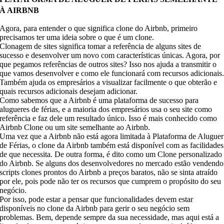
À AIRBNB
Agora, para entender o que significa clone do Airbnb, primeiro
precisamos ter uma ideia sobre o que é um clone.
Clonagem de sites significa tomar a referência de alguns sites de
sucesso e desenvolver um novo com características únicas. Agora, por
que pegamos referências de outros sites? Isso nos ajuda a transmitir o
que vamos desenvolver e como ele funcionará com recursos adicionais
Também ajuda os empresários a visualizar facilmente o que obterão e
quais recursos adicionais desejam adicionar.
Como sabemos que a Airbnb é uma plataforma de sucesso para
alugueres de férias, e a maioria dos empresários usa o seu site como
referência e faz dele um resultado único. Isso é mais conhecido como
Airbnb Clone ou um site semelhante ao Airbnb.
Uma vez que a Airbnb não está agora limitada à Plataforma de Aluguer
de Férias, o clone da Airbnb também está disponível com as facilidades
de que necessita. De outra forma, é dito como um Clone personalizado
do Airbnb. Se alguns dos desenvolvedores no mercado estão vendendo
scripts clones prontos do Airbnb a preços baratos, não se sinta atraído
por ele, pois pode não ter os recursos que cumprem o propósito do seu
negócio.
Por isso, pode estar a pensar que funcionalidades devem estar
disponíveis no clone da Airbnb para gerir o seu negócio sem
problemas. Bem, depende sempre da sua necessidade, mas aqui está a