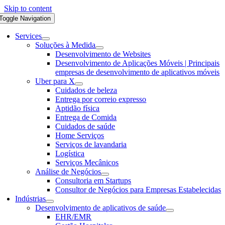
Skip to content
Toggle Navigation
Services
Soluções à Medida
Desenvolvimento de Websites
Desenvolvimento de Aplicações Móveis | Principais
empresas de desenvolvimento de aplicativos móveis
Uber para X
Cuidados de beleza
Entrega por correio expresso
Aptidão física
Entrega de Comida
Cuidados de saúde
Home Serviços
Serviços de lavandaria
Logística
Serviços Mecânicos
Análise de Negócios
Consultoria em Startups
Consultor de Negócios para Empresas Estabelecidas
Indústrias
Desenvolvimento de aplicativos de saúde
EHR/EMR