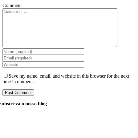
Comment
Save my name, email, and website in this browser for the next
time I comment.
Subscreva o nosso blog
Pergunte aos nossos gerentes tudo o que você quer saber
sobre desenvolvimento de software, e eles responderão à
sua pergunta dentro de 24 horas. É gratuito e
compromete-se.