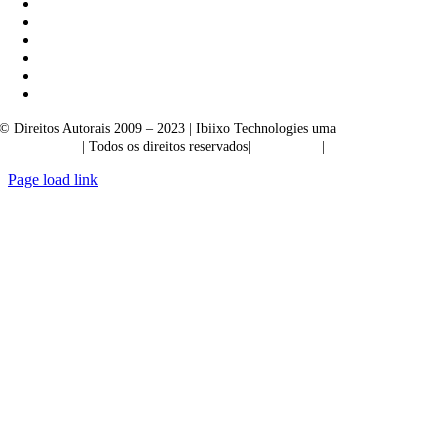
© Direitos Autorais 2009 – 2023 | Ibiixo Technologies uma
empresa do
Grupo Ibiixo
| Todos os direitos reservados|
Qualidade
|
Confidencialidade
Page load link