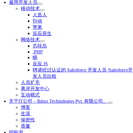
雇用开发人员
移动技术
人造人
扑动
苹果
反应原生
网络技术
爪哇岛
.PHP
蟒
反应 JS
聘请经过认证的 Salesforce 开发人员 |Salesforce开
发人员出租
人员扩充
离岸开发中心
互动模式
关于IT公司 – Ibiixo Technologies Pvt. 有限公司。
博客
生涯
保密性
质量
招标书