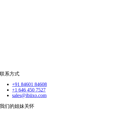
招聘资源
爪哇岛
菲律宾比索
|
销售队伍
蟒蛇
|
反应.JS
|
人造人
苹果
|
反应原生
扑动
联系方式
+91 84601 84608
+1 646 450 7527
sales@ibiixo.com
我们的姐妹关怀
伊比克索业务解决方案
|
阿卡尔塔出口