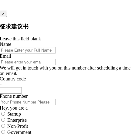
×
征求建议书
Leave this field blank
Name
Email
We will get in touch with you on this number after scheduling a time
on email.
Country code
+
Phone number
Hey, you are a
Startup
Enterprise
Non-Profit
Government