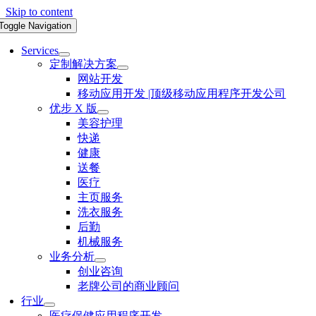
Skip to content
Toggle Navigation
Services
定制解决方案
网站开发
移动应用开发 |顶级移动应用程序开发公司
优步 X 版
美容护理
快递
健康
送餐
医疗
主页服务
洗衣服务
后勤
机械服务
业务分析
创业咨询
老牌公司的商业顾问
行业
医疗保健应用程序开发