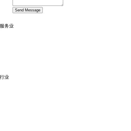
Send Message
服务业
网站开发
|
移动应用开发
沉浸式应用开发
|
预结构化解决方案
人员扩充
|
按需平台
业务分析
|
品牌与推广
行业
医疗技术
|
金融科技
教育科技
|
供应链
公共部门
|
款待
零售
|
房地产
社交网络
|
招聘