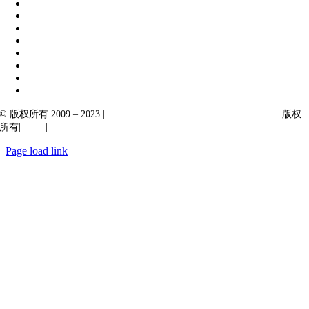
© 版权所有 2009 – 2023 |
Ibiixo Technologies 下属 Ibiixo 集团公司
|版权
所有|
质量
|
保密性
Page load link