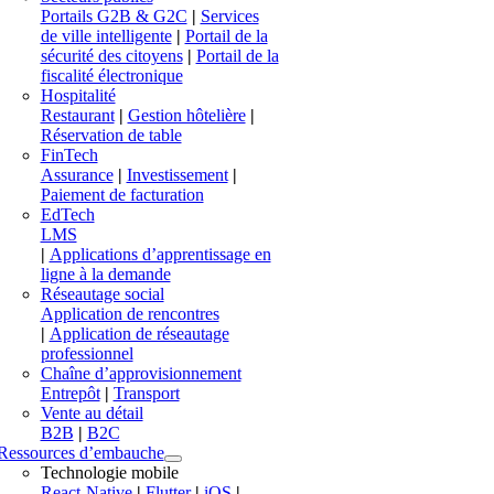
Portails G2B & G2C
|
Services
de ville intelligente
|
Portail de la
sécurité des citoyens
|
Portail de la
fiscalité électronique
Hospitalité
Restaurant
|
Gestion hôtelière
|
Réservation de table
FinTech
Assurance
|
Investissement
|
Paiement de facturation
EdTech
LMS
|
Applications d’apprentissage en
ligne à la demande
Réseautage social
Application de rencontres
|
Application de réseautage
professionnel
Chaîne d’approvisionnement
Entrepôt
|
Transport
Vente au détail
B2B
|
B2C
Ressources d’embauche
Technologie mobile
React-Native
|
Flutter
|
iOS
|