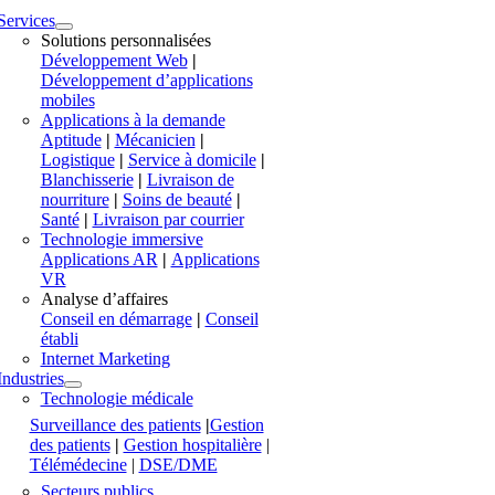
Services
Solutions personnalisées
Développement Web
|
Développement d’applications
mobiles
Applications à la demande
Aptitude
|
Mécanicien
|
Logistique
|
Service à domicile
|
Blanchisserie
|
Livraison de
nourriture
|
Soins de beauté
|
Santé
|
Livraison par courrier
Technologie immersive
Applications AR
|
Applications
VR
Analyse d’affaires
Conseil en démarrage
|
Conseil
établi
Internet Marketing
Industries
Technologie médicale
Surveillance des patients
|
Gestion
des patients
|
Gestion hospitalière
|
Télémédecine
|
DSE/DME
Secteurs publics