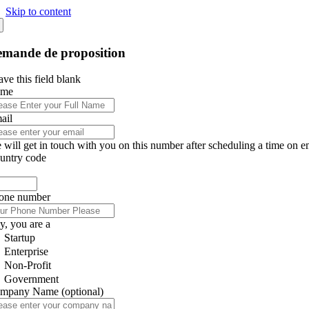
Skip to content
mande de proposition
ve this field blank
ame
ail
 will get in touch with you on this number after scheduling a time on e
untry code
one number
y, you are a
Startup
Enterprise
Non-Profit
Government
mpany Name
(optional)