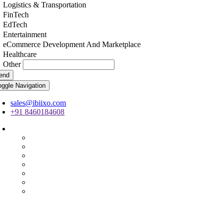
Logistics & Transportation
FinTech
EdTech
Entertainment
eCommerce Development And Marketplace
Healthcare
Other
end
oggle Navigation
sales@ibiixo.com
+91 8460184608