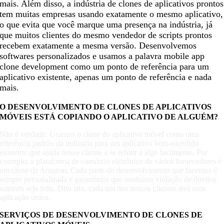
mais. Além disso, a indústria de clones de aplicativos prontos
tem muitas empresas usando exatamente o mesmo aplicativo,
o que evita que você marque uma presença na indústria, já
que muitos clientes do mesmo vendedor de scripts prontos
recebem exatamente a mesma versão. Desenvolvemos
softwares personalizados e usamos a palavra mobile app
clone development como um ponto de referência para um
aplicativo existente, apenas um ponto de referência e nada
mais.
O DESENVOLVIMENTO DE CLONES DE APLICATIVOS
MÓVEIS ESTÁ COPIANDO O APLICATIVO DE ALGUÉM?
Não é verdade. Usamos o clone do aplicativo móvel como uma
referência padrão da indústria para um aplicativo bem-sucedido
existente que ajuda nosso cliente a se referir a algo facilmente. Por
exemplo, a plataforma de comércio eletrônico de vários fornecedores é
um clone da Amazon. Cada parte do desenvolvimento que fazemos é
sempre personalizada e garantimos que nenhuma violação de direitos
autorais seja feita. Dito isto, cada um dos nossos clientes terá uma
aplicação única.
SERVIÇOS DE DESENVOLVIMENTO DE CLONES DE