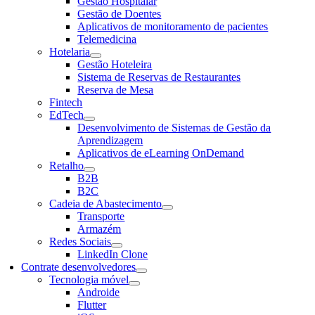
Gestão Hospitalar
Gestão de Doentes
Aplicativos de monitoramento de pacientes
Telemedicina
Hotelaria
Gestão Hoteleira
Sistema de Reservas de Restaurantes
Reserva de Mesa
Fintech
EdTech
Desenvolvimento de Sistemas de Gestão da
Aprendizagem
Aplicativos de eLearning OnDemand
Retalho
B2B
B2C
Cadeia de Abastecimento
Transporte
Armazém
Redes Sociais
LinkedIn Clone
Contrate desenvolvedores
Tecnologia móvel
Androide
Flutter