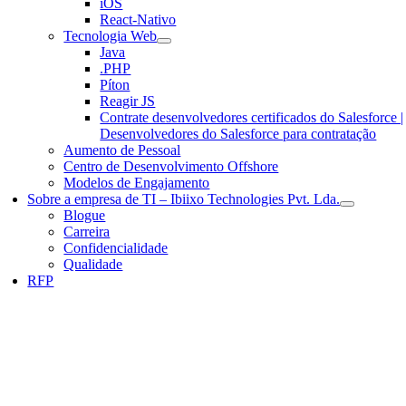
iOS
React-Nativo
Tecnologia Web
Java
.PHP
Píton
Reagir JS
Contrate desenvolvedores certificados do Salesforce |
Desenvolvedores do Salesforce para contratação
Aumento de Pessoal
Centro de Desenvolvimento Offshore
Modelos de Engajamento
Sobre a empresa de TI – Ibiixo Technologies Pvt. Lda.
Blogue
Carreira
Confidencialidade
Qualidade
RFP