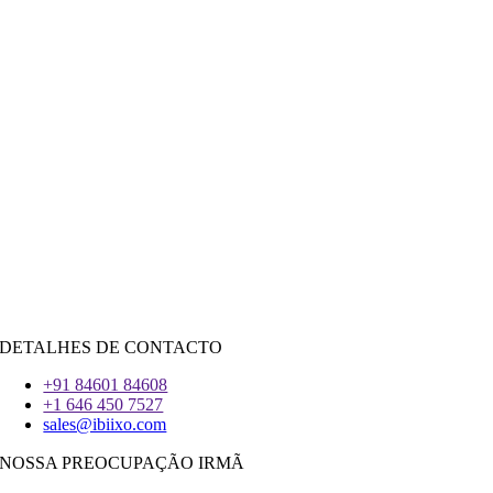
Setor Público
|
Hotelaria
Retalho
|
Imobiliário
Redes Sociais
|
Recrutamento
CONTRATAR RECURSOS
Java
PHP
|
Salesforce
Python
|
Reagir.JS
|
Androide
iOS
|
React-Nativo
Flutter
DETALHES DE CONTACTO
+91 84601 84608
+1 646 450 7527
sales@ibiixo.com
NOSSA PREOCUPAÇÃO IRMÃ