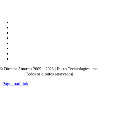
Ibiixo Soluções Empresariais
|
Akarta Exportações
© Direitos Autorais 2009 – 2023 | Ibiixo Technologies uma
empresa do
Grupo Ibiixo
| Todos os direitos reservados|
Qualidade
|
Confidencialidade
Page load link