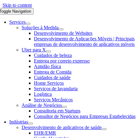
Skip to content
Toggle Navigation
Services
Soluções à Medida
Desenvolvimento de Websites
Desenvolvimento de Aplicações Móveis | Principais
empresas de desenvolvimento de aplicativos móveis
Uber para X
Cuidados de beleza
Entrega por correio expresso
Aptidão física
Entrega de Comida
Cuidados de saúde
Home Serviços
Serviços de lavandaria
Logística
Serviços Mecânicos
Análise de Negócios
Consultoria em Startups
Consultor de Negócios para Empresas Estabelecidas
Indústrias
Desenvolvimento de aplicativos de saúde
EHR/EMR