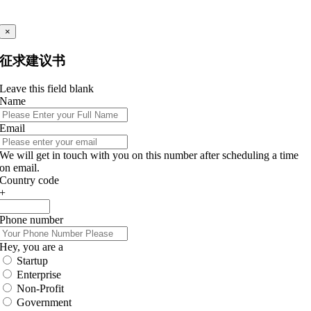
×
征求建议书
Leave this field blank
Name
Email
We will get in touch with you on this number after scheduling a time
on email.
Country code
+
Phone number
Hey, you are a
Startup
Enterprise
Non-Profit
Government