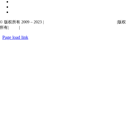
© 版权所有 2009 – 2023 |
Ibiixo Technologies 下属 Ibiixo 集团公司
|版权
所有|
质量
|
保密性
Page load link