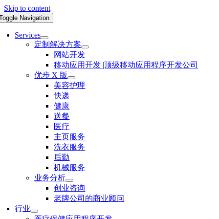
Skip to content
Toggle Navigation
Services
定制解决方案
网站开发
移动应用开发 |顶级移动应用程序开发公司
优步 X 版
美容护理
快递
健康
送餐
医疗
主页服务
洗衣服务
后勤
机械服务
业务分析
创业咨询
老牌公司的商业顾问
行业
医疗保健应用程序开发