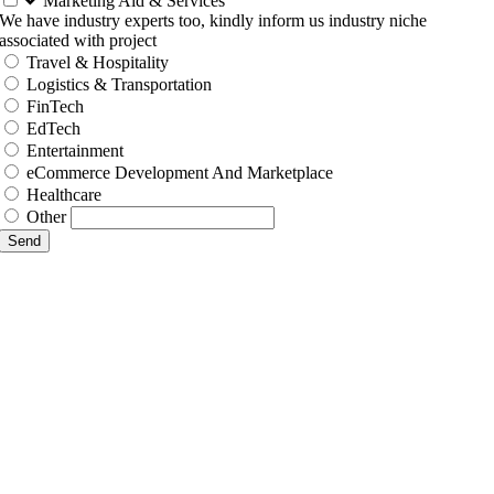
Marketing Aid & Services
We have industry experts too, kindly inform us industry niche
associated with project
Travel & Hospitality
Logistics & Transportation
FinTech
EdTech
Entertainment
eCommerce Development And Marketplace
Healthcare
Other
Send