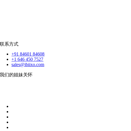
销售队伍
蟒蛇
|
反应.JS
|
人造人
苹果
|
反应原生
扑动
联系方式
+91 84601 84608
+1 646 450 7527
sales@ibiixo.com
我们的姐妹关怀
伊比克索业务解决方案
|
阿卡尔塔出口