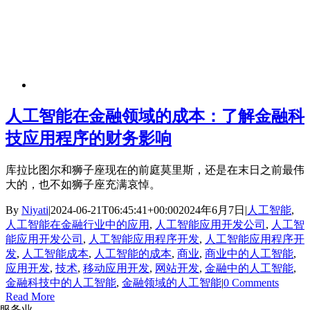
人工智能在金融领域的成本：了解金融科
技应用程序的财务影响
库拉比图尔和狮子座现在的前庭莫里斯，还是在末日之前最伟
大的，也不如狮子座充满哀悼。
By
Niyati
|
2024-06-21T06:45:41+00:00
2024年6月7日
|
人工智能
,
人工智能在金融行业中的应用
,
人工智能应用开发公司
,
人工智
能应用开发公司
,
人工智能应用程序开发
,
人工智能应用程序开
发
,
人工智能成本
,
人工智能的成本
,
商业
,
商业中的人工智能
,
应用开发
,
技术
,
移动应用开发
,
网站开发
,
金融中的人工智能
,
金融科技中的人工智能
,
金融领域的人工智能
|
0 Comments
Read More
服务业