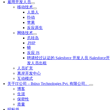
雇用开发人员
移动技术
人造人
扑动
苹果
反应原生
网络技术
爪哇岛
.PHP
蟒
反应 JS
聘请经过认证的 Salesforce 开发人员 |Salesforce开
发人员出租
人员扩充
离岸开发中心
互动模式
关于IT公司 – Ibiixo Technologies Pvt. 有限公司。
博客
生涯
保密性
质量
招标书