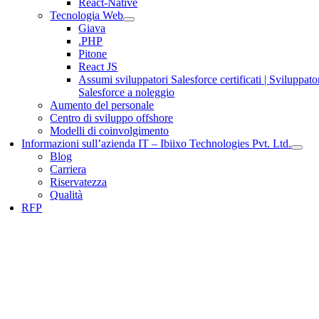
React-Native
Tecnologia Web
Giava
.PHP
Pitone
React JS
Assumi sviluppatori Salesforce certificati | Sviluppato
Salesforce a noleggio
Aumento del personale
Centro di sviluppo offshore
Modelli di coinvolgimento
Informazioni sull’azienda IT – Ibiixo Technologies Pvt. Ltd.
Blog
Carriera
Riservatezza
Qualità
RFP