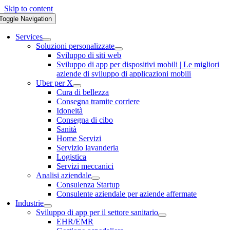
Skip to content
Toggle Navigation
Services
Soluzioni personalizzate
Sviluppo di siti web
Sviluppo di app per dispositivi mobili | Le migliori
aziende di sviluppo di applicazioni mobili
Uber per X
Cura di bellezza
Consegna tramite corriere
Idoneità
Consegna di cibo
Sanità
Home Servizi
Servizio lavanderia
Logistica
Servizi meccanici
Analisi aziendale
Consulenza Startup
Consulente aziendale per aziende affermate
Industrie
Sviluppo di app per il settore sanitario
EHR/EMR