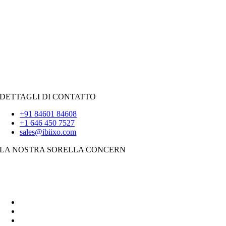
Giava
PHP
|
Forza vendita
Pitone
|
Reagisci.JS
|
Androide
iOS
|
React-Native
Svolazzare
DETTAGLI DI CONTATTO
+91 84601 84608
+1 646 450 7527
sales@ibiixo.com
LA NOSTRA SORELLA CONCERN
Soluzioni aziendali Ibiixo
|
Akarta Esportazioni