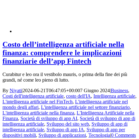
Costo dell’intelligenza artificiale nella
finanza: comprendere le implicazioni
finanziarie dell’app Fintech
Curabitur e leo ora il vestibolo mauris, o prima della fine dei più
grandi, né come leo pieno di lutto.
By
Niyati
|
2024-06-21T06:47:05+00:00
7 Giugno 2024
|
Business
,
Costi dell'intelligenza artificiale
,
costo dell'IA
,
Intelligenza artificiale
,
L'intelligenza artificiale nel FinTech
,
L'intelligenza artificiale nel
mondo degli affari
,
L'intelligenza artificiale nel settore finanziario
,
L'intelligenza artificiale nella finanza
,
L'Intelligenza Artificiale nella
Finanza
,
Società di sviluppo di app AI
,
Società di sviluppo di app di
intelligenza artificiale
,
Sviluppo del sito web
,
Sviluppo di app di
intelligenza artificiale
,
Sviluppo di app IA
,
Sviluppo di app per
dispositivi mobili
,
Sviluppo di applicazioni
,
Tecnologia
|
0 Comments