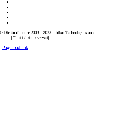
© Diritto d’autore 2009 – 2023 | Ibiixo Technologies una
società del Gruppo
Ibiixo
| Tutti i diritti riservati|
Qualità
|
Riservatezza
Page load link