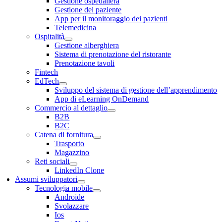
Gestione ospedaliera
Gestione del paziente
App per il monitoraggio dei pazienti
Telemedicina
Ospitalità
Gestione alberghiera
Sistema di prenotazione del ristorante
Prenotazione tavoli
Fintech
EdTech
Sviluppo del sistema di gestione dell’apprendimento
App di eLearning OnDemand
Commercio al dettaglio
B2B
B2C
Catena di fornitura
Trasporto
Magazzino
Reti sociali
LinkedIn Clone
Assumi sviluppatori
Tecnologia mobile
Androide
Svolazzare
Ios