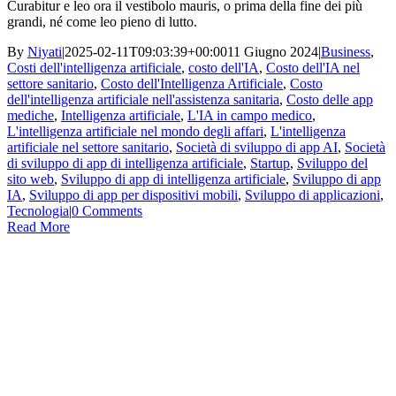
Curabitur e leo ora il vestibolo mauris, o prima della fine dei più
grandi, né come leo pieno di lutto.
By
Niyati
|
2025-02-11T09:03:39+00:00
11 Giugno 2024
|
Business
,
Costi dell'intelligenza artificiale
,
costo dell'IA
,
Costo dell'IA nel
settore sanitario
,
Costo dell'Intelligenza Artificiale
,
Costo
dell'intelligenza artificiale nell'assistenza sanitaria
,
Costo delle app
mediche
,
Intelligenza artificiale
,
L'IA in campo medico
,
L'intelligenza artificiale nel mondo degli affari
,
L'intelligenza
artificiale nel settore sanitario
,
Società di sviluppo di app AI
,
Società
di sviluppo di app di intelligenza artificiale
,
Startup
,
Sviluppo del
sito web
,
Sviluppo di app di intelligenza artificiale
,
Sviluppo di app
IA
,
Sviluppo di app per dispositivi mobili
,
Sviluppo di applicazioni
,
Tecnologia
|
0 Comments
Read More