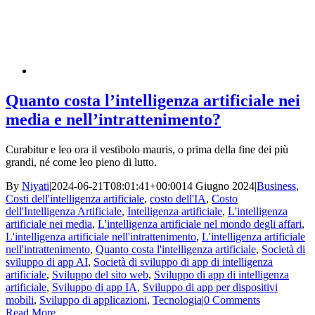
Quanto costa l’intelligenza artificiale nei
media e nell’intrattenimento?
Curabitur e leo ora il vestibolo mauris, o prima della fine dei più
grandi, né come leo pieno di lutto.
By
Niyati
|
2024-06-21T08:01:41+00:00
14 Giugno 2024
|
Business
,
Costi dell'intelligenza artificiale
,
costo dell'IA
,
Costo
dell'Intelligenza Artificiale
,
Intelligenza artificiale
,
L'intelligenza
artificiale nei media
,
L'intelligenza artificiale nel mondo degli affari
,
L'intelligenza artificiale nell'intrattenimento
,
L'intelligenza artificiale
nell'intrattenimento
,
Quanto costa l'intelligenza artificiale
,
Società di
sviluppo di app AI
,
Società di sviluppo di app di intelligenza
artificiale
,
Sviluppo del sito web
,
Sviluppo di app di intelligenza
artificiale
,
Sviluppo di app IA
,
Sviluppo di app per dispositivi
mobili
,
Sviluppo di applicazioni
,
Tecnologia
|
0 Comments
Read More