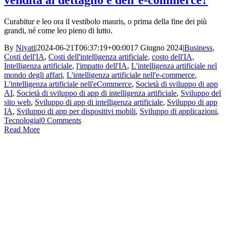
vendita al dettaglio e dell’e-commerce?
Curabitur e leo ora il vestibolo mauris, o prima della fine dei più
grandi, né come leo pieno di lutto.
By
Niyati
|
2024-06-21T06:37:19+00:00
17 Giugno 2024
|
Business
,
Costi dell'IA
,
Costi dell'intelligenza artificiale
,
costo dell'IA
,
Intelligenza artificiale
,
l'impatto dell'IA
,
L'intelligenza artificiale nel
mondo degli affari
,
L'intelligenza artificiale nell'e-commerce
,
L'intelligenza artificiale nell'eCommerce
,
Società di sviluppo di app
AI
,
Società di sviluppo di app di intelligenza artificiale
,
Sviluppo del
sito web
,
Sviluppo di app di intelligenza artificiale
,
Sviluppo di app
IA
,
Sviluppo di app per dispositivi mobili
,
Sviluppo di applicazioni
,
Tecnologia
|
0 Comments
Read More