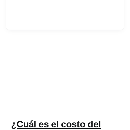
Services
Industrias
Contratar desarrol
Acerca de IT Comp
RFP
¿Cuál es el costo del