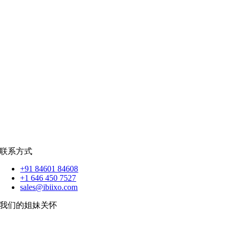
零售
|
房地产
社交网络
|
招聘
招聘资源
爪哇岛
菲律宾比索
|
销售队伍
蟒蛇
|
反应.JS
|
人造人
苹果
|
反应原生
扑动
联系方式
+91 84601 84608
+1 646 450 7527
sales@ibiixo.com
我们的姐妹关怀