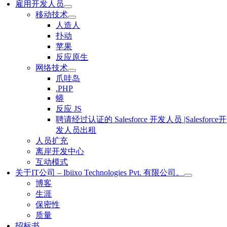
雇用开发人员
移动技术
人造人
扑动
苹果
反应原生
网络技术
爪哇岛
.PHP
蟒
反应 JS
聘请经过认证的 Salesforce 开发人员 |Salesforce开
发人员出租
人员扩充
离岸开发中心
互动模式
关于IT公司 – Ibiixo Technologies Pvt. 有限公司。
博客
生涯
保密性
质量
招标书