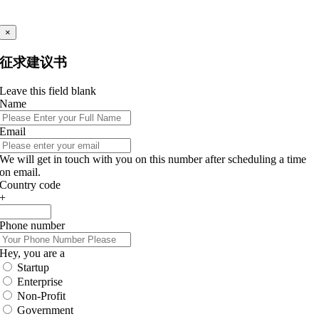
×
征求建议书
Leave this field blank
Name
Email
We will get in touch with you on this number after scheduling a time
on email.
Country code
+
Phone number
Hey, you are a
Startup
Enterprise
Non-Profit
Government