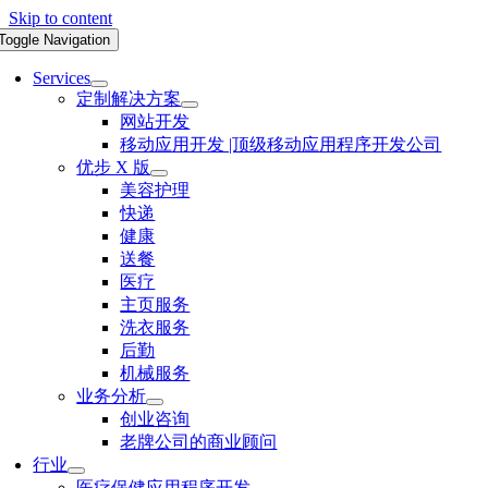
Skip to content
Toggle Navigation
Services
定制解决方案
网站开发
移动应用开发 |顶级移动应用程序开发公司
优步 X 版
美容护理
快递
健康
送餐
医疗
主页服务
洗衣服务
后勤
机械服务
业务分析
创业咨询
老牌公司的商业顾问
行业
医疗保健应用程序开发