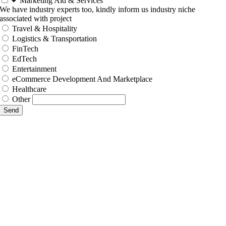
Marketing Aid & Services
We have industry experts too, kindly inform us industry niche
associated with project
Travel & Hospitality
Logistics & Transportation
FinTech
EdTech
Entertainment
eCommerce Development And Marketplace
Healthcare
Other
Send