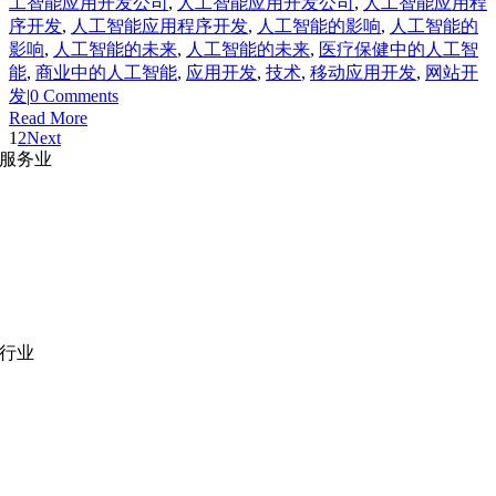
工智能应用开发公司
,
人工智能应用开发公司
,
人工智能应用程
序开发
,
人工智能应用程序开发
,
人工智能的影响
,
人工智能的
影响
,
人工智能的未来
,
人工智能的未来
,
医疗保健中的人工智
能
,
商业中的人工智能
,
应用开发
,
技术
,
移动应用开发
,
网站开
发
|
0 Comments
Read More
1
2
Next
服务业
网站开发
|
移动应用开发
沉浸式应用开发
|
预结构化解决方案
人员扩充
|
按需平台
业务分析
|
品牌与推广
行业
医疗技术
|
金融科技
教育科技
|
供应链
公共部门
|
款待