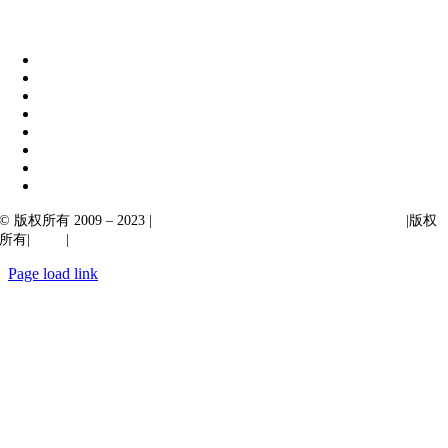
伊比克索业务解决方案
|
阿卡尔塔出口
© 版权所有 2009 – 2023 |
Ibiixo Technologies 下属 Ibiixo 集团公司
|版权
所有|
质量
|
保密性
Page load link