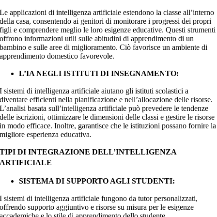
Le applicazioni di intelligenza artificiale estendono la classe all’interno
della casa, consentendo ai genitori di monitorare i progressi dei propri
figli e comprendere meglio le loro esigenze educative. Questi strumenti
offrono informazioni utili sulle abitudini di apprendimento di un
bambino e sulle aree di miglioramento. Ciò favorisce un ambiente di
apprendimento domestico favorevole.
L’IA NEGLI ISTITUTI DI INSEGNAMENTO:
I sistemi di intelligenza artificiale aiutano gli istituti scolastici a
diventare efficienti nella pianificazione e nell’allocazione delle risorse.
L’analisi basata sull’intelligenza artificiale può prevedere le tendenze
delle iscrizioni, ottimizzare le dimensioni delle classi e gestire le risorse
in modo efficace. Inoltre, garantisce che le istituzioni possano fornire la
migliore esperienza educativa.
TIPI DI INTEGRAZIONE DELL’INTELLIGENZA
ARTIFICIALE
SISTEMA DI SUPPORTO AGLI STUDENTI:
I sistemi di intelligenza artificiale fungono da tutor personalizzati,
offrendo supporto aggiuntivo e risorse su misura per le esigenze
accademiche e lo stile di apprendimento dello studente.