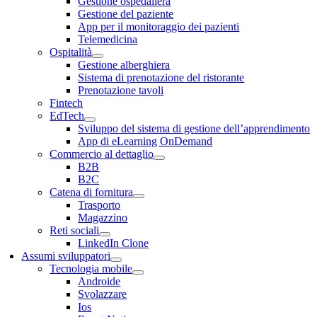
Gestione ospedaliera
Gestione del paziente
App per il monitoraggio dei pazienti
Telemedicina
Ospitalità
Gestione alberghiera
Sistema di prenotazione del ristorante
Prenotazione tavoli
Fintech
EdTech
Sviluppo del sistema di gestione dell’apprendimento
App di eLearning OnDemand
Commercio al dettaglio
B2B
B2C
Catena di fornitura
Trasporto
Magazzino
Reti sociali
LinkedIn Clone
Assumi sviluppatori
Tecnologia mobile
Androide
Svolazzare
Ios