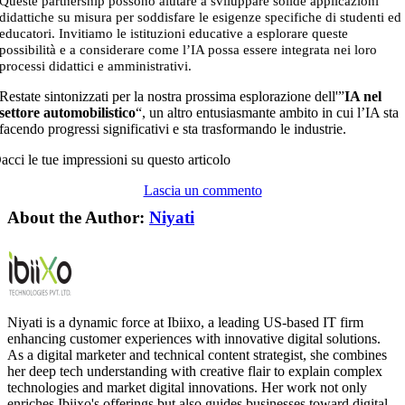
Queste partnership possono aiutare a sviluppare solide applicazioni
didattiche su misura per soddisfare le esigenze specifiche di studenti ed
educatori.
Invitiamo le istituzioni educative a esplorare queste
possibilità e a considerare come l’IA possa essere integrata nei loro
processi didattici e amministrativi.
Restate sintonizzati per la nostra prossima esplorazione dell'”
IA nel
settore automobilistico
“, un altro entusiasmante ambito in cui l’IA sta
facendo progressi significativi e sta trasformando le industrie.
acci le tue impressioni su questo articolo
Lascia un commento
About the Author:
Niyati
Niyati is a dynamic force at Ibiixo, a leading US-based IT firm
enhancing customer experiences with innovative digital solutions.
As a digital marketer and technical content strategist, she combines
her deep tech understanding with creative flair to explain complex
technologies and market digital innovations. Her work not only
enriches Ibiixo's offerings but also guides businesses toward digital