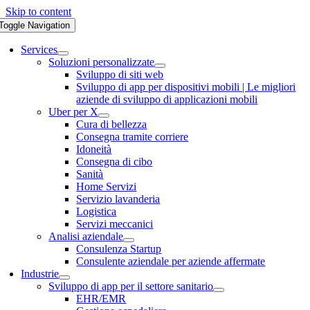
Skip to content
Toggle Navigation
Services
Soluzioni personalizzate
Sviluppo di siti web
Sviluppo di app per dispositivi mobili | Le migliori
aziende di sviluppo di applicazioni mobili
Uber per X
Cura di bellezza
Consegna tramite corriere
Idoneità
Consegna di cibo
Sanità
Home Servizi
Servizio lavanderia
Logistica
Servizi meccanici
Analisi aziendale
Consulenza Startup
Consulente aziendale per aziende affermate
Industrie
Sviluppo di app per il settore sanitario
EHR/EMR