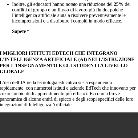
Inoltre, gli educatori hanno notato una
riduzione del
25%
dei
conflitti di gruppo e un flusso di lavoro più fluido, poiché
l’intelligenza artificiale aiuta a risolvere preventivamente le
incomprensioni e a distribuire i compiti in modo efficace.
Sapete “
In che modo JPMorgan, CitiGroup e
GoldmanSachs hanno implementato l’intelligenza
artificiale nella finanza?”
I MIGLIORI ISTITUTI EDTECH CHE INTEGRANO
L’INTELLIGENZA ARTIFICIALE (AI) NELL’ISTRUZIONE
PER L’INSEGNAMENTO E GLI STUDENTI A LIVELLO
GLOBALE
L’uso dell’IA nella tecnologia educativa si sta espandendo
rapidamente, con numerosi istituti e aziende EdTech che innovano per
creare ambienti di apprendimento più efficaci. Ecco una breve
panoramica di alcune entità di spicco e degli scopi specifici delle loro
integrazioni di Intelligenza Artificiale: