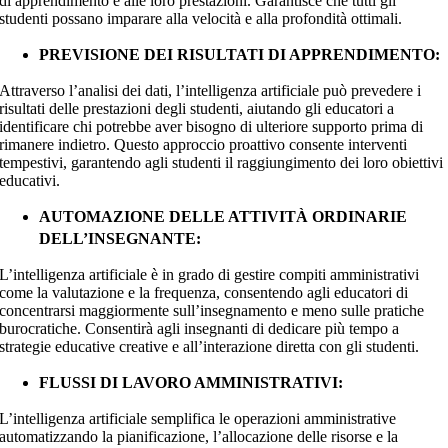
di apprendimento e alle loro prestazioni. Garantisce che tutti gli
studenti possano imparare alla velocità e alla profondità ottimali.
PREVISIONE DEI RISULTATI DI APPRENDIMENTO:
Attraverso l’analisi dei dati, l’intelligenza artificiale può prevedere i
risultati delle prestazioni degli studenti, aiutando gli educatori a
identificare chi potrebbe aver bisogno di ulteriore supporto prima di
rimanere indietro. Questo approccio proattivo consente interventi
tempestivi, garantendo agli studenti il raggiungimento dei loro obiettivi
educativi.
AUTOMAZIONE DELLE ATTIVITÀ ORDINARIE
DELL’INSEGNANTE:
L’intelligenza artificiale è in grado di gestire compiti amministrativi
come la valutazione e la frequenza, consentendo agli educatori di
concentrarsi maggiormente sull’insegnamento e meno sulle pratiche
burocratiche. Consentirà agli insegnanti di dedicare più tempo a
strategie educative creative e all’interazione diretta con gli studenti.
FLUSSI DI LAVORO AMMINISTRATIVI:
L’intelligenza artificiale semplifica le operazioni amministrative
automatizzando la pianificazione, l’allocazione delle risorse e la