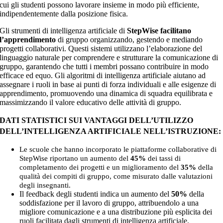
cui gli studenti possono lavorare insieme in modo più efficiente,
indipendentemente dalla posizione fisica.
Gli strumenti di intelligenza artificiale di
StepWise facilitano
l’apprendimento
di gruppo organizzando, gestendo e mediando
progetti collaborativi. Questi sistemi utilizzano l’elaborazione del
linguaggio naturale per comprendere e strutturare la comunicazione di
gruppo, garantendo che tutti i membri possano contribuire in modo
efficace ed equo. Gli algoritmi di intelligenza artificiale aiutano ad
assegnare i ruoli in base ai punti di forza individuali e alle esigenze di
apprendimento, promuovendo una dinamica di squadra equilibrata e
massimizzando il valore educativo delle attività di gruppo.
DATI STATISTICI SUI VANTAGGI DELL’UTILIZZO
DELL’INTELLIGENZA ARTIFICIALE NELL’ISTRUZIONE:
Le scuole che hanno incorporato le piattaforme collaborative di
StepWise riportano un aumento del
45%
dei tassi di
completamento dei progetti e un miglioramento del
35%
della
qualità dei compiti di gruppo, come misurato dalle valutazioni
degli insegnanti.
Il feedback degli studenti indica un
aumento del
50%
della
soddisfazione per il lavoro di gruppo, attribuendolo a una
migliore comunicazione e a una distribuzione più esplicita dei
ruoli facilitata dagli strumenti di intelligenza artificiale.