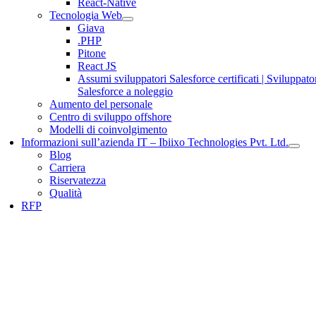
React-Native
Tecnologia Web
Giava
.PHP
Pitone
React JS
Assumi sviluppatori Salesforce certificati | Sviluppato
Salesforce a noleggio
Aumento del personale
Centro di sviluppo offshore
Modelli di coinvolgimento
Informazioni sull’azienda IT – Ibiixo Technologies Pvt. Ltd.
Blog
Carriera
Riservatezza
Qualità
RFP