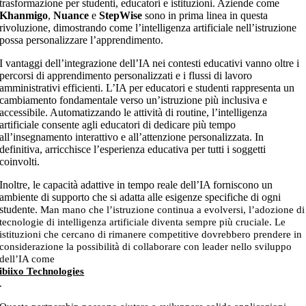
trasformazione per studenti, educatori e istituzioni. Aziende come
Khanmigo
,
Nuance
e
StepWise
sono in prima linea in questa
rivoluzione, dimostrando come l’intelligenza artificiale nell’istruzione
possa personalizzare l’apprendimento.
I vantaggi dell’integrazione dell’IA nei contesti educativi vanno oltre i
percorsi di apprendimento personalizzati e i flussi di lavoro
amministrativi efficienti. L’IA per educatori e studenti rappresenta un
cambiamento fondamentale verso un’istruzione più inclusiva e
accessibile. Automatizzando le attività di routine, l’intelligenza
artificiale consente agli educatori di dedicare più tempo
all’insegnamento interattivo e all’attenzione personalizzata. In
definitiva, arricchisce l’esperienza educativa per tutti i soggetti
coinvolti.
Inoltre, le capacità adattive in tempo reale dell’IA forniscono un
ambiente di supporto che si adatta alle esigenze specifiche di ogni
studente.
Man mano che l’istruzione continua a evolversi, l’adozione di
tecnologie di intelligenza artificiale diventa sempre più cruciale. Le
istituzioni che cercano di rimanere competitive dovrebbero prendere in
considerazione la possibilità di collaborare con leader nello sviluppo
dell’IA come
ibiixo Technologies
.