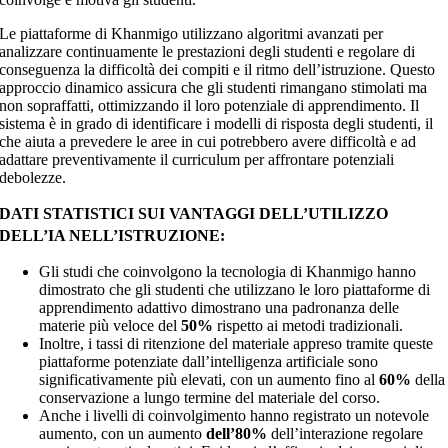
Le piattaforme di Khanmigo utilizzano algoritmi avanzati per
analizzare continuamente le prestazioni degli studenti e regolare di
conseguenza la difficoltà dei compiti e il ritmo dell’istruzione. Questo
approccio dinamico assicura che gli studenti rimangano stimolati ma
non sopraffatti, ottimizzando il loro potenziale di apprendimento. Il
sistema è in grado di identificare i modelli di risposta degli studenti, il
che aiuta a prevedere le aree in cui potrebbero avere difficoltà e ad
adattare preventivamente il curriculum per affrontare potenziali
debolezze.
DATI STATISTICI SUI VANTAGGI DELL’UTILIZZO
DELL’IA NELL’ISTRUZIONE:
Gli studi che coinvolgono la tecnologia di Khanmigo hanno
dimostrato che gli studenti che utilizzano le loro piattaforme di
apprendimento adattivo dimostrano una padronanza delle
materie più veloce del
50%
rispetto ai metodi tradizionali.
Inoltre, i tassi di ritenzione del materiale appreso tramite queste
piattaforme potenziate dall’intelligenza artificiale sono
significativamente più elevati, con un aumento fino al
60%
della
conservazione a lungo termine del materiale del corso.
Anche i livelli di coinvolgimento hanno registrato un notevole
aumento, con un aumento
dell’80%
dell’interazione regolare