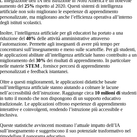
L’integrazione dell’IA nell’istruzione in Nord America è un notevole
aumento del
25%
rispetto al 2020. Questi sistemi di intelligenza
artificiale non solo migliorano le esperienze di apprendimento
personalizzate, ma migliorano anche l’efficienza operativa all’interno
degli istituti scolastici.
Inoltre, l’intelligenza artificiale per gli educatori ha portato a una
riduzione del
40%
delle attività amministrative attraverso
l’automazione. Permette agli insegnanti di avere più tempo per
concentrarsi sull’insegnamento e meno sulle scartoffie. Per gli studenti,
le applicazioni abilitate all’intelligenza artificiale hanno contribuito a un
miglioramento del
30%
dei risultati di apprendimento. In particolare
nelle materie
STEM
, fornisce percorsi di apprendimento
personalizzati e feedback istantanei.
Oltre a questi miglioramenti, le applicazioni didattiche basate
sull’intelligenza artificiale stanno aiutando a colmare le lacune
nell’accessibilità dell’istruzione. Raggiunge circa
10 milioni di
studenti
in tutto il mondo che non dispongono di un supporto educativo
tradizionale. Le applicazioni offrono esperienze di apprendimento
interattive e coinvolgenti, rendendo l’istruzione più accessibile e
inclusiva.
Queste statistiche avvincenti mostrano l’attuale impatto dell’IA
sull’insegnamento e suggeriscono il suo potenziale trasformativo nel
rimodellare il panorama educativo.