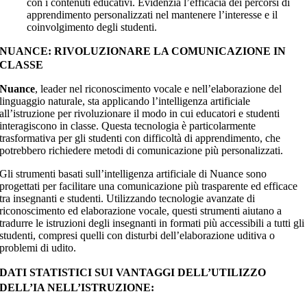
con i contenuti educativi. Evidenzia l’efficacia dei percorsi di
apprendimento personalizzati nel mantenere l’interesse e il
coinvolgimento degli studenti.
NUANCE: RIVOLUZIONARE LA COMUNICAZIONE IN
CLASSE
Nuance
, leader nel riconoscimento vocale e nell’elaborazione del
linguaggio naturale, sta applicando l’intelligenza artificiale
all’istruzione per rivoluzionare il modo in cui educatori e studenti
interagiscono in classe. Questa tecnologia è particolarmente
trasformativa per gli studenti con difficoltà di apprendimento, che
potrebbero richiedere metodi di comunicazione più personalizzati.
Gli strumenti basati sull’intelligenza artificiale di Nuance sono
progettati per facilitare una comunicazione più trasparente ed efficace
tra insegnanti e studenti. Utilizzando tecnologie avanzate di
riconoscimento ed elaborazione vocale, questi strumenti aiutano a
tradurre le istruzioni degli insegnanti in formati più accessibili a tutti gli
studenti, compresi quelli con disturbi dell’elaborazione uditiva o
problemi di udito.
DATI STATISTICI SUI VANTAGGI DELL’UTILIZZO
DELL’IA NELL’ISTRUZIONE: