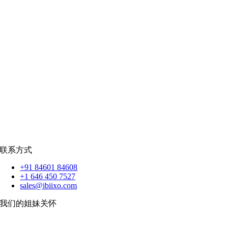
零售
|
房地产
社交网络
|
招聘
招聘资源
爪哇岛
菲律宾比索
|
销售队伍
蟒蛇
|
反应.JS
|
人造人
苹果
|
反应原生
扑动
联系方式
+91 84601 84608
+1 646 450 7527
sales@ibiixo.com
我们的姐妹关怀