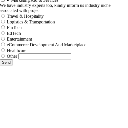
Marketing Aid & Services
We have industry experts too, kindly inform us industry niche
associated with project
Travel & Hospitality
Logistics & Transportation
FinTech
EdTech
Entertainment
eCommerce Development And Marketplace
Healthcare
Other
Send