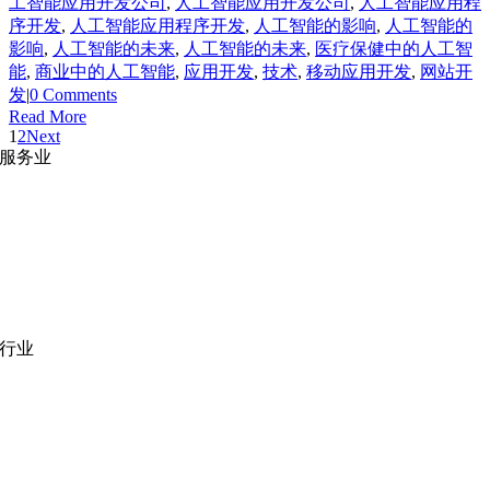
工智能应用开发公司
,
人工智能应用开发公司
,
人工智能应用程
序开发
,
人工智能应用程序开发
,
人工智能的影响
,
人工智能的
影响
,
人工智能的未来
,
人工智能的未来
,
医疗保健中的人工智
能
,
商业中的人工智能
,
应用开发
,
技术
,
移动应用开发
,
网站开
发
|
0 Comments
Read More
1
2
Next
服务业
网站开发
|
移动应用开发
沉浸式应用开发
|
预结构化解决方案
人员扩充
|
按需平台
业务分析
|
品牌与推广
行业
医疗技术
|
金融科技
教育科技
|
供应链
公共部门
|
款待