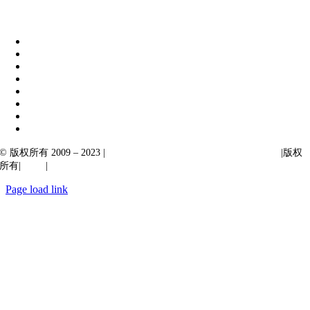
伊比克索业务解决方案
|
阿卡尔塔出口
© 版权所有 2009 – 2023 |
Ibiixo Technologies 下属 Ibiixo 集团公司
|版权
所有|
质量
|
保密性
Page load link