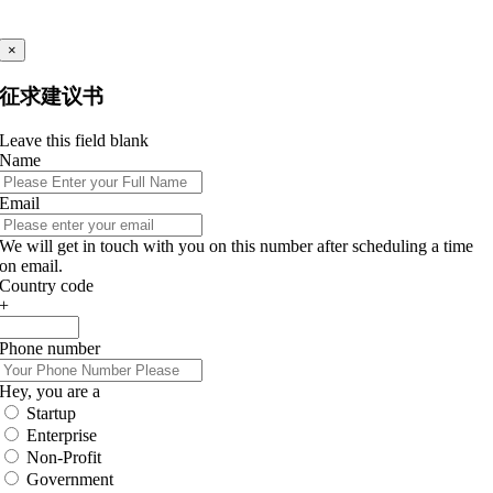
×
征求建议书
Leave this field blank
Name
Email
We will get in touch with you on this number after scheduling a time
on email.
Country code
+
Phone number
Hey, you are a
Startup
Enterprise
Non-Profit
Government