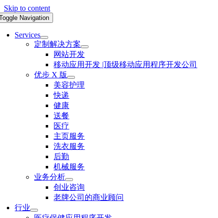
Skip to content
Toggle Navigation
Services
定制解决方案
网站开发
移动应用开发 |顶级移动应用程序开发公司
优步 X 版
美容护理
快递
健康
送餐
医疗
主页服务
洗衣服务
后勤
机械服务
业务分析
创业咨询
老牌公司的商业顾问
行业
医疗保健应用程序开发