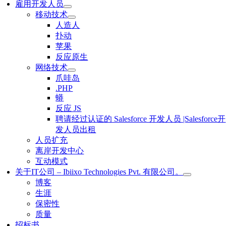
雇用开发人员
移动技术
人造人
扑动
苹果
反应原生
网络技术
爪哇岛
.PHP
蟒
反应 JS
聘请经过认证的 Salesforce 开发人员 |Salesforce开
发人员出租
人员扩充
离岸开发中心
互动模式
关于IT公司 – Ibiixo Technologies Pvt. 有限公司。
博客
生涯
保密性
质量
招标书