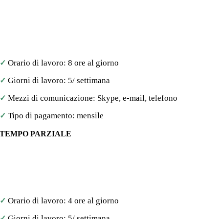
È possibile scegliere un modello di assunzione a tempo pieno
se si desidera che gli sviluppatori lavorino su più progetti
contemporaneamente. I nostri sviluppatori lavoreranno solo
per la tua azienda o progetti a tempo pieno.
Orario di lavoro: 8 ore al giorno
✓
Giorni di lavoro: 5/ settimana
✓
Mezzi di comunicazione: Skype, e-mail, telefono
✓
Tipo di pagamento: mensile
✓
TEMPO PARZIALE
Se sei una startup e hai bisogno di assistenza part-time degli
sviluppatori, approfitta del modello di coinvolgimento part-
time. Le nostre risorse lavoreranno parzialmente per la tua
azienda o progetto.
Orario di lavoro: 4 ore al giorno
✓
Giorni di lavoro: 5/ settimana
✓