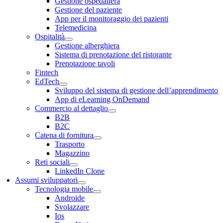
Gestione ospedaliera
Gestione del paziente
App per il monitoraggio dei pazienti
Telemedicina
Ospitalità
Gestione alberghiera
Sistema di prenotazione del ristorante
Prenotazione tavoli
Fintech
EdTech
Sviluppo del sistema di gestione dell’apprendimento
App di eLearning OnDemand
Commercio al dettaglio
B2B
B2C
Catena di fornitura
Trasporto
Magazzino
Reti sociali
LinkedIn Clone
Assumi sviluppatori
Tecnologia mobile
Androide
Svolazzare
Ios