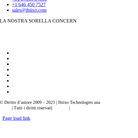
+1 646 450 7527
sales@ibiixo.com
LA NOSTRA SORELLA CONCERN
Soluzioni aziendali Ibiixo
|
Akarta Esportazioni
© Diritto d’autore 2009 – 2023 | Ibiixo Technologies una
società del Gruppo
Ibiixo
| Tutti i diritti riservati|
Qualità
|
Riservatezza
Page load link