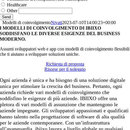
Healthcare
Other
Send
Modelli di coinvolgimento
Niyati
2023-07-10T14:00:23+00:00
I MODELLI DI COINVOLGIMENTO DI IBIIXO
SODDISFANO LE DIVERSE ESIGENZE DEL BUSINESS
MODERNO.
Assumi sviluppatori web e app con modelli di coinvolgimento flessibili
che ti aiutano a sviluppare soluzioni uniche.
Richiesta di proposta
Risorse per il noleggio
Ogni azienda è unica e ha bisogno di una soluzione digitale
unica per stimolare la crescita del business. Pertanto, ogni
azienda richiede vari modelli di coinvolgimento che
soddisfino le esigenze di più aziende. IBIIXO offre una
pletora di vari modelli di assunzione che mantengono le
aziende impegnate. Gli sviluppatori appassionati e qualificati
hanno talento nella progettazione di software di alta qualità
per le aziende contemporanee. Con un’infrastruttura
all’avanguardia, ibiixo lavora a livello globale su qualsiasi