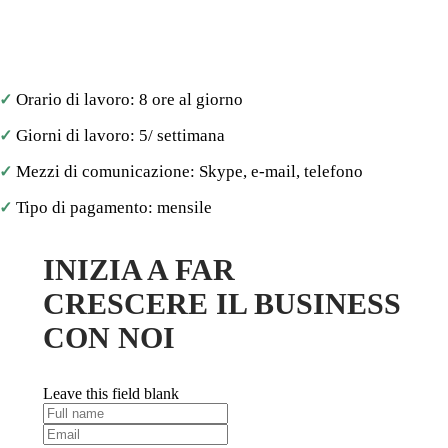
Se sei un’azienda e cerchi risorse solo per un particolare
progetto, il modello di coinvolgimento su base contrattuale è
il migliore. Gli sviluppatori lavoreranno per il periodo di
tempo che hai scelto per lavorare per te.
Orario di lavoro: 8 ore al giorno
✓
Giorni di lavoro: 5/ settimana
✓
Mezzi di comunicazione: Skype, e-mail, telefono
✓
Tipo di pagamento: mensile
✓
INIZIA A FAR
CRESCERE IL BUSINESS
CON NOI
Leave this field blank