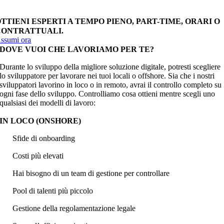
sperto di analisti e scegli saggiamente il modello
TTIENI ESPERTI A TEMPO PIENO, PART-TIME, ORARI O
CONTRATTUALI.
ssumi ora
DOVE VUOI CHE LAVORIAMO PER TE?
Durante lo sviluppo della migliore soluzione digitale, potresti scegliere
lo sviluppatore per lavorare nei tuoi locali o offshore. Sia che i nostri
sviluppatori lavorino in loco o in remoto, avrai il controllo completo su
ogni fase dello sviluppo. Controlliamo cosa ottieni mentre scegli uno
qualsiasi dei modelli di lavoro:
IN LOCO (ONSHORE)
Sfide di onboarding
Costi più elevati
Hai bisogno di un team di gestione per controllare
Pool di talenti più piccolo
Gestione della regolamentazione legale