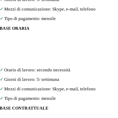
Mezzi di comunicazione: Skype, e-mail, telefono
✓
Tipo di pagamento: mensile
✓
BASE ORARIA
Quando un’azienda o un’impresa ha bisogno di assistenza IT
a breve termine, è necessario scegliere un modello di
coinvolgimento su base oraria. Con questo modello gli
sviluppatori si dedicheranno alla tua azienda per le ore che
scegli.
Orario di lavoro: secondo necessità
✓
Giorni di lavoro: 5/ settimana
✓
Mezzi di comunicazione: Skype, e-mail, telefono
✓
Tipo di pagamento: mensile
✓
BASE CONTRATTUALE