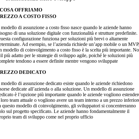
COSA OFFRIAMO
REZZO A COSTO FISSO
l modello di assunzione a costo fisso nasce quando le aziende hanno
isogno di una soluzione digitale con funzionalità e strutture predefinite.
uesta configurazione funziona per soluzioni più brevi o altamente
eterminate. Ad esempio, se l’azienda richiede un’app mobile o un MVP
n modello di coinvolgimento a costo fisso è la scelta più importante. N
 il più adatto per le strategie di sviluppo agile, poiché le soluzioni più
omplete tendono a essere definite mentre vengono sviluppate
PREZZO DEDICATO
l modello di assunzione dedicato esiste quando le aziende richiedono
isorse dedicate all’azienda o alla soluzione. Un modello di assunzione
edicato è l’opzione più importante quando le aziende vogliono estender
l loro team attuale o vogliono avere un team interno a un prezzo inferior
n questo modello di coinvolgimento, gli sviluppatori si concentreranno
olo sul progetto specificato. Le aziende hanno fondamentalmente il
roprio team di sviluppo come nel proprio ufficio
erchi sviluppatori web o app ma sei confuso su quale
odello di assunzione scegliere? Connettiti con il team