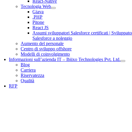
React-Native
Tecnologia Web
Giava
.PHP
Pitone
React JS
Assumi sviluppatori Salesforce certificati | Sviluppato
Salesforce a noleggio
Aumento del personale
Centro di sviluppo offshore
Modelli di coinvolgimento
Informazioni sull’azienda IT – Ibiixo Technologies Pvt. Ltd.
Blog
Carriera
Riservatezza
Qualità
RFP