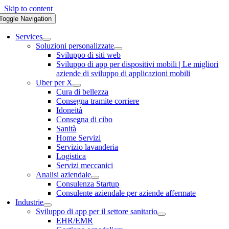
Skip to content
Toggle Navigation
Services
Soluzioni personalizzate
Sviluppo di siti web
Sviluppo di app per dispositivi mobili | Le migliori
aziende di sviluppo di applicazioni mobili
Uber per X
Cura di bellezza
Consegna tramite corriere
Idoneità
Consegna di cibo
Sanità
Home Servizi
Servizio lavanderia
Logistica
Servizi meccanici
Analisi aziendale
Consulenza Startup
Consulente aziendale per aziende affermate
Industrie
Sviluppo di app per il settore sanitario
EHR/EMR