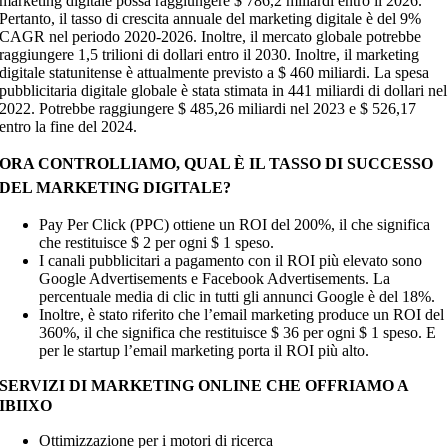
marketing digitale possa raggiungere $ 786,2 miliardi entro il 2026.
Pertanto, il tasso di crescita annuale del marketing digitale è del 9%
CAGR nel periodo 2020-2026. Inoltre, il mercato globale potrebbe
raggiungere 1,5 trilioni di dollari entro il 2030. Inoltre, il marketing
digitale statunitense è attualmente previsto a $ 460 miliardi. La spesa
pubblicitaria digitale globale è stata stimata in 441 miliardi di dollari nel
2022. Potrebbe raggiungere $ 485,26 miliardi nel 2023 e $ 526,17
entro la fine del 2024.
ORA CONTROLLIAMO, QUAL È IL TASSO DI SUCCESSO
DEL MARKETING DIGITALE?
Pay Per Click (PPC) ottiene un ROI del 200%, il che significa
che restituisce $ 2 per ogni $ 1 speso.
I canali pubblicitari a pagamento con il ROI più elevato sono
Google Advertisements e Facebook Advertisements. La
percentuale media di clic in tutti gli annunci Google è del 18%.
Inoltre, è stato riferito che l’email marketing produce un ROI del
360%, il che significa che restituisce $ 36 per ogni $ 1 speso. E
per le startup l’email marketing porta il ROI più alto.
SERVIZI DI MARKETING ONLINE CHE OFFRIAMO A
IBIIXO
Ottimizzazione per i motori di ricerca