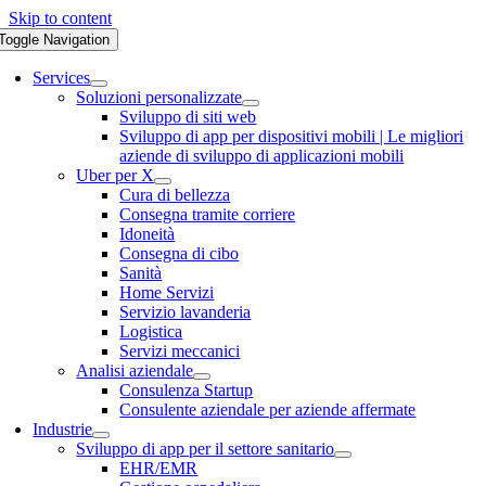
Skip to content
Toggle Navigation
Services
Soluzioni personalizzate
Sviluppo di siti web
Sviluppo di app per dispositivi mobili | Le migliori
aziende di sviluppo di applicazioni mobili
Uber per X
Cura di bellezza
Consegna tramite corriere
Idoneità
Consegna di cibo
Sanità
Home Servizi
Servizio lavanderia
Logistica
Servizi meccanici
Analisi aziendale
Consulenza Startup
Consulente aziendale per aziende affermate
Industrie
Sviluppo di app per il settore sanitario
EHR/EMR