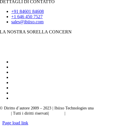
DETTAGLI DI CONTATTO
+91 84601 84608
+1 646 450 7527
sales@ibiixo.com
LA NOSTRA SORELLA CONCERN
Soluzioni aziendali Ibiixo
|
Akarta Esportazioni
© Diritto d’autore 2009 – 2023 | Ibiixo Technologies una
società del Gruppo
Ibiixo
| Tutti i diritti riservati|
Qualità
|
Riservatezza
Page load link