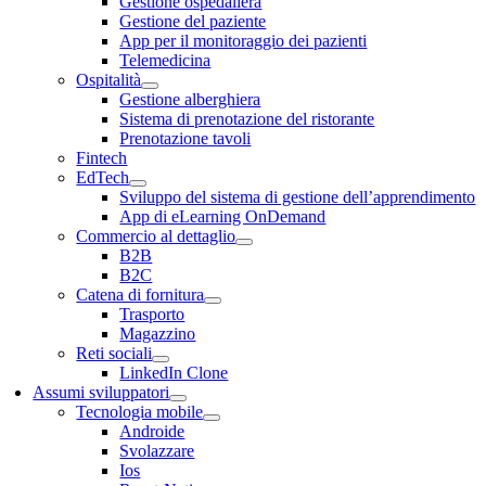
Gestione ospedaliera
Gestione del paziente
App per il monitoraggio dei pazienti
Telemedicina
Ospitalità
Gestione alberghiera
Sistema di prenotazione del ristorante
Prenotazione tavoli
Fintech
EdTech
Sviluppo del sistema di gestione dell’apprendimento
App di eLearning OnDemand
Commercio al dettaglio
B2B
B2C
Catena di fornitura
Trasporto
Magazzino
Reti sociali
LinkedIn Clone
Assumi sviluppatori
Tecnologia mobile
Androide
Svolazzare
Ios