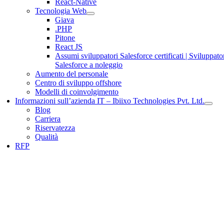
React-Native
Tecnologia Web
Giava
.PHP
Pitone
React JS
Assumi sviluppatori Salesforce certificati | Sviluppato
Salesforce a noleggio
Aumento del personale
Centro di sviluppo offshore
Modelli di coinvolgimento
Informazioni sull’azienda IT – Ibiixo Technologies Pvt. Ltd.
Blog
Carriera
Riservatezza
Qualità
RFP