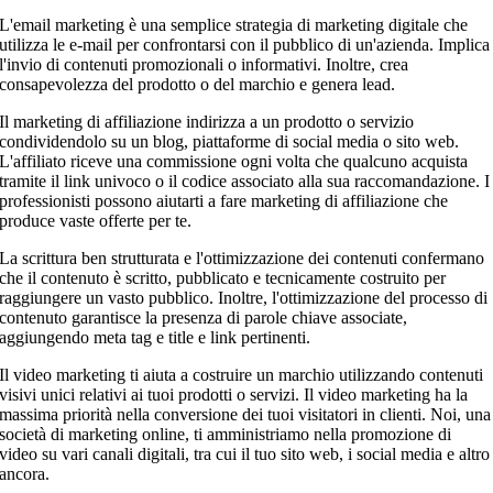
L'email marketing è una semplice strategia di marketing digitale che
utilizza le e-mail per confrontarsi con il pubblico di un'azienda. Implica
l'invio di contenuti promozionali o informativi. Inoltre, crea
consapevolezza del prodotto o del marchio e genera lead.
Il marketing di affiliazione indirizza a un prodotto o servizio
condividendolo su un blog, piattaforme di social media o sito web.
L'affiliato riceve una commissione ogni volta che qualcuno acquista
tramite il link univoco o il codice associato alla sua raccomandazione. I
professionisti possono aiutarti a fare marketing di affiliazione che
produce vaste offerte per te.
La scrittura ben strutturata e l'ottimizzazione dei contenuti confermano
che il contenuto è scritto, pubblicato e tecnicamente costruito per
raggiungere un vasto pubblico. Inoltre, l'ottimizzazione del processo di
contenuto garantisce la presenza di parole chiave associate,
aggiungendo meta tag e title e link pertinenti.
Il video marketing ti aiuta a costruire un marchio utilizzando contenuti
visivi unici relativi ai tuoi prodotti o servizi. Il video marketing ha la
massima priorità nella conversione dei tuoi visitatori in clienti. Noi, una
società di marketing online, ti amministriamo nella promozione di
video su vari canali digitali, tra cui il tuo sito web, i social media e altro
ancora.