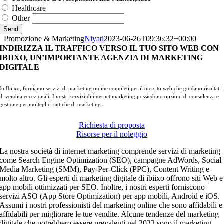
Healthcare
Other
Send
Promozione & Marketing
Niyati
2023-06-26T09:36:32+00:00
INDIRIZZA IL TRAFFICO VERSO IL TUO SITO WEB CON
IBIIXO, UN’IMPORTANTE AGENZIA DI MARKETING
DIGITALE
In Ibiixo, forniamo servizi di marketing online completi per il tuo sito web che guidano risultati
di vendita eccezionali. I nostri servizi di internet marketing possiedono opzioni di consulenza e
gestione per molteplici tattiche di marketing.
Richiesta di proposta
Risorse per il noleggio
La nostra società di internet marketing comprende servizi di marketing
come Search Engine Optimization (SEO), campagne AdWords, Social
Media Marketing (SMM), Pay-Per-Click (PPC), Content Writing e
molto altro. Gli esperti di marketing digitale di ibiixo offrono siti Web e
app mobili ottimizzati per SEO. Inoltre, i nostri esperti forniscono
servizi ASO (App Store Optimization) per app mobili, Android e iOS.
Assumi i nostri professionisti del marketing online che sono affidabili e
affidabili per migliorare le tue vendite. Alcune tendenze del marketing
digitale che potrebbero essere prevalenti nel 2023 sono il marketing