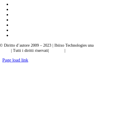
© Diritto d’autore 2009 – 2023 | Ibiixo Technologies una
società del Gruppo
Ibiixo
| Tutti i diritti riservati|
Qualità
|
Riservatezza
Page load link