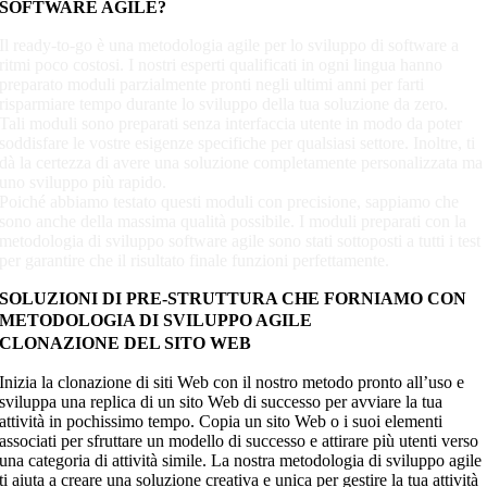
SOFTWARE AGILE?
Il ready-to-go è una metodologia agile per lo sviluppo di software a
ritmi poco costosi. I nostri esperti qualificati in ogni lingua hanno
preparato moduli parzialmente pronti negli ultimi anni per farti
risparmiare tempo durante lo sviluppo della tua soluzione da zero.
Tali moduli sono preparati senza interfaccia utente in modo da poter
soddisfare le vostre esigenze specifiche per qualsiasi settore. Inoltre, ti
dà la certezza di avere una soluzione completamente personalizzata ma
uno sviluppo più rapido.
Poiché abbiamo testato questi moduli con precisione, sappiamo che
sono anche della massima qualità possibile. I moduli preparati con la
metodologia di sviluppo software agile sono stati sottoposti a tutti i test
per garantire che il risultato finale funzioni perfettamente.
SOLUZIONI DI PRE-STRUTTURA CHE FORNIAMO CON
METODOLOGIA DI SVILUPPO AGILE
CLONAZIONE DEL SITO WEB
Inizia la clonazione di siti Web con il nostro metodo pronto all’uso e
sviluppa una replica di un sito Web di successo per avviare la tua
attività in pochissimo tempo. Copia un sito Web o i suoi elementi
associati per sfruttare un modello di successo e attirare più utenti verso
una categoria di attività simile. La nostra metodologia di sviluppo agile
ti aiuta a creare una soluzione creativa e unica per gestire la tua attività