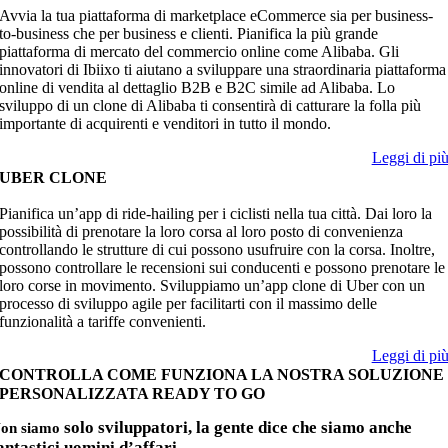
Avvia la tua piattaforma di marketplace eCommerce sia per business-
to-business che per business e clienti. Pianifica la più grande
piattaforma di mercato del commercio online come Alibaba. Gli
innovatori di Ibiixo ti aiutano a sviluppare una straordinaria piattaforma
online di vendita al dettaglio B2B e B2C simile ad Alibaba. Lo
sviluppo di un clone di Alibaba ti consentirà di catturare la folla più
importante di acquirenti e venditori in tutto il mondo.
Leggi di pi
UBER CLONE
Pianifica un’app di ride-hailing per i ciclisti nella tua città. Dai loro la
possibilità di prenotare la loro corsa al loro posto di convenienza
controllando le strutture di cui possono usufruire con la corsa. Inoltre,
possono controllare le recensioni sui conducenti e possono prenotare le
loro corse in movimento. Sviluppiamo un’app clone di Uber con un
processo di sviluppo agile per facilitarti con il massimo delle
funzionalità a tariffe convenienti.
Leggi di pi
CONTROLLA COME FUNZIONA LA NOSTRA SOLUZIONE
PERSONALIZZATA READY TO GO
solo sviluppatori, la gente dice che siamo anche
on
siamo
antastici uomini d’affari.