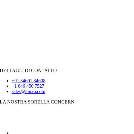
RISORSE PER IL NOLEGGIO
Giava
PHP
|
Forza vendita
Pitone
|
Reagisci.JS
|
Androide
iOS
|
React-Native
Svolazzare
DETTAGLI DI CONTATTO
+91 84601 84608
+1 646 450 7527
sales@ibiixo.com
LA NOSTRA SORELLA CONCERN
Soluzioni aziendali Ibiixo
|
Akarta Esportazioni