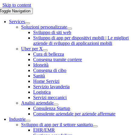
Skip to content
Toggle Navigation
Services
Soluzioni personalizzate
Sviluppo di siti web
Sviluppo di app per dispositivi mobili | Le migliori
aziende di sviluppo di applicazioni mobili
Uber per X
Cura di bellezza
Consegna tramite corriere
Idoneità
Consegna di cibo
Sanità
Home Servizi
Servizio lavanderia
Logistica
Servizi meccanici
Analisi aziendale
Consulenza Startup
Consulente aziendale per aziende affermate
Industrie
Sviluppo di app per il settore sanitario
EHR/EMR