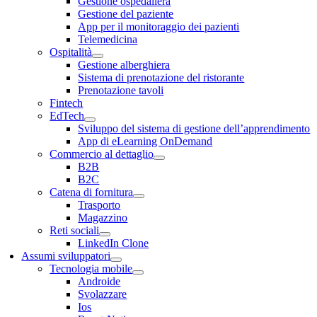
Gestione ospedaliera
Gestione del paziente
App per il monitoraggio dei pazienti
Telemedicina
Ospitalità
Gestione alberghiera
Sistema di prenotazione del ristorante
Prenotazione tavoli
Fintech
EdTech
Sviluppo del sistema di gestione dell’apprendimento
App di eLearning OnDemand
Commercio al dettaglio
B2B
B2C
Catena di fornitura
Trasporto
Magazzino
Reti sociali
LinkedIn Clone
Assumi sviluppatori
Tecnologia mobile
Androide
Svolazzare
Ios