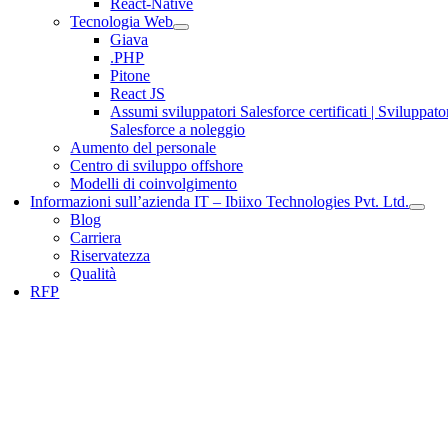
React-Native
Tecnologia Web
Giava
.PHP
Pitone
React JS
Assumi sviluppatori Salesforce certificati | Sviluppato
Salesforce a noleggio
Aumento del personale
Centro di sviluppo offshore
Modelli di coinvolgimento
Informazioni sull’azienda IT – Ibiixo Technologies Pvt. Ltd.
Blog
Carriera
Riservatezza
Qualità
RFP