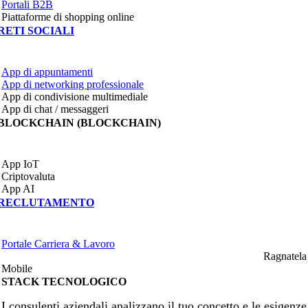
Portali B2B
Piattaforme di shopping online
RETI SOCIALI
App di appuntamenti
App di networking professionale
App di condivisione multimediale
App di chat / messaggeri
BLOCKCHAIN (BLOCKCHAIN)
App IoT
Criptovaluta
App AI
RECLUTAMENTO
Portale Carriera & Lavoro
Ragnatela
Mobile
STACK TECNOLOGICO
I consulenti aziendali analizzano il tuo concetto e le esigenze