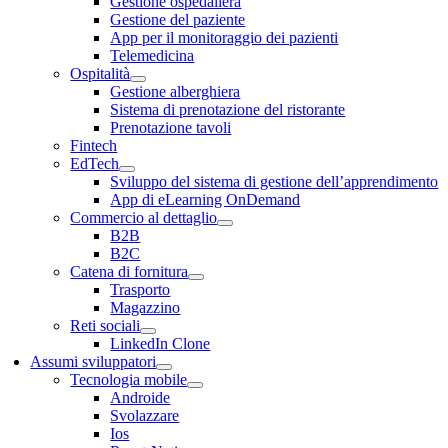
Gestione ospedaliera
Gestione del paziente
App per il monitoraggio dei pazienti
Telemedicina
Ospitalità
Gestione alberghiera
Sistema di prenotazione del ristorante
Prenotazione tavoli
Fintech
EdTech
Sviluppo del sistema di gestione dell’apprendimento
App di eLearning OnDemand
Commercio al dettaglio
B2B
B2C
Catena di fornitura
Trasporto
Magazzino
Reti sociali
LinkedIn Clone
Assumi sviluppatori
Tecnologia mobile
Androide
Svolazzare
Ios