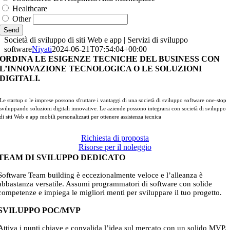
Healthcare
Other
Send
Società di sviluppo di siti Web e app | Servizi di sviluppo
software
Niyati
2024-06-21T07:54:04+00:00
ORDINA LE ESIGENZE TECNICHE DEL BUSINESS CON
L’INNOVAZIONE TECNOLOGICA O LE SOLUZIONI
DIGITALI.
Le startup o le imprese possono sfruttare i vantaggi di una società di sviluppo software one-stop
sviluppando soluzioni digitali innovative. Le aziende possono integrarsi con società di sviluppo
di siti Web e app mobili personalizzati per ottenere assistenza tecnica
Richiesta di proposta
Risorse per il noleggio
TEAM DI SVILUPPO DEDICATO
Software Team building è eccezionalmente veloce e l’alleanza è
abbastanza versatile. Assumi programmatori di software con solide
competenze e impiega le migliori menti per sviluppare il tuo progetto.
SVILUPPO POC/MVP
Attiva i punti chiave e convalida l’idea sul mercato con un solido MVP.