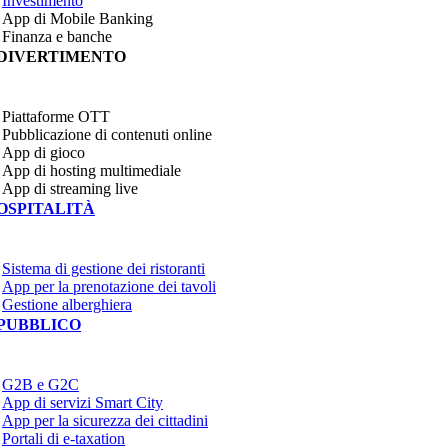
Investimento
App di Mobile Banking
Finanza e banche
DIVERTIMENTO
Piattaforme OTT
Pubblicazione di contenuti online
App di gioco
App di hosting multimediale
App di streaming live
OSPITALITÀ
Sistema di gestione dei ristoranti
App per la prenotazione dei tavoli
Gestione alberghiera
PUBBLICO
G2B e G2C
App di servizi Smart City
App per la sicurezza dei cittadini
Portali di e-taxation