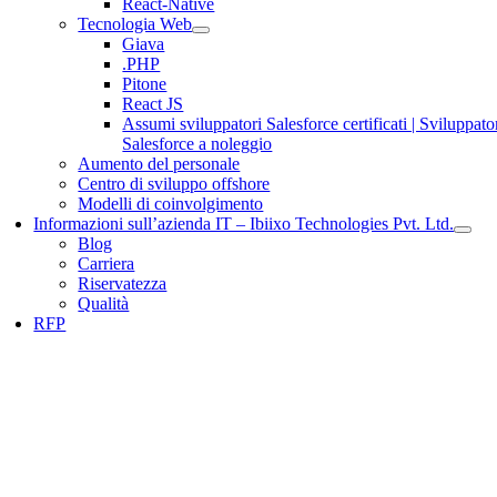
React-Native
Tecnologia Web
Giava
.PHP
Pitone
React JS
Assumi sviluppatori Salesforce certificati | Sviluppato
Salesforce a noleggio
Aumento del personale
Centro di sviluppo offshore
Modelli di coinvolgimento
Informazioni sull’azienda IT – Ibiixo Technologies Pvt. Ltd.
Blog
Carriera
Riservatezza
Qualità
RFP