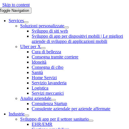
Skip to content
Toggle Navigation
Services
Soluzioni personalizzate
Sviluppo di siti web
Sviluppo di app per dispositivi mobili | Le migliori
aziende di sviluppo di applicazioni mobili
Uber per X
Cura di bellezza
Consegna tramite corriere
Idoneità
Consegna di cibo
Sanità
Home Servizi
Servizio lavanderia
Logistica
Servizi meccanici
Analisi aziendale
Consulenza Startup
Consulente aziendale per aziende affermate
Industrie
Sviluppo di app per il settore sanitario
EHR/EMR