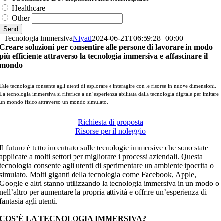
Healthcare
Other
Send
Tecnologia immersiva
Niyati
2024-06-21T06:59:28+00:00
Creare soluzioni per consentire alle persone di lavorare in modo
più efficiente attraverso la tecnologia immersiva e affascinare il
mondo
Tale tecnologia consente agli utenti di esplorare e interagire con le risorse in nuove dimensioni.
La tecnologia immersiva si riferisce a un’esperienza abilitata dalla tecnologia digitale per imitare
un mondo fisico attraverso un mondo simulato.
Richiesta di proposta
Risorse per il noleggio
Il futuro è tutto incentrato sulle tecnologie immersive che sono state
applicate a molti settori per migliorare i processi aziendali. Questa
tecnologia consente agli utenti di sperimentare un ambiente ipocrita o
simulato. Molti giganti della tecnologia come Facebook, Apple,
Google e altri stanno utilizzando la tecnologia immersiva in un modo o
nell’altro per aumentare la propria attività e offrire un’esperienza di
fantasia agli utenti.
COS’È LA TECNOLOGIA IMMERSIVA?