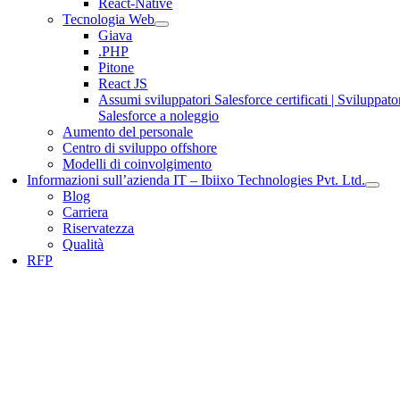
React-Native
Tecnologia Web
Giava
.PHP
Pitone
React JS
Assumi sviluppatori Salesforce certificati | Sviluppato
Salesforce a noleggio
Aumento del personale
Centro di sviluppo offshore
Modelli di coinvolgimento
Informazioni sull’azienda IT – Ibiixo Technologies Pvt. Ltd.
Blog
Carriera
Riservatezza
Qualità
RFP