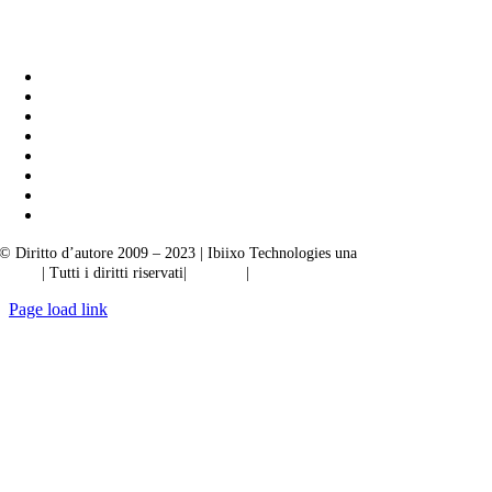
Soluzioni aziendali Ibiixo
|
Akarta Esportazioni
© Diritto d’autore 2009 – 2023 | Ibiixo Technologies una
società del Gruppo
Ibiixo
| Tutti i diritti riservati|
Qualità
|
Riservatezza
Page load link