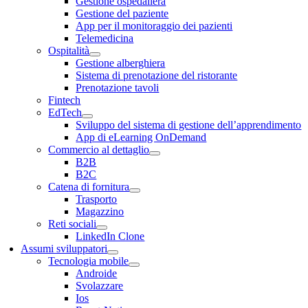
Gestione ospedaliera
Gestione del paziente
App per il monitoraggio dei pazienti
Telemedicina
Ospitalità
Gestione alberghiera
Sistema di prenotazione del ristorante
Prenotazione tavoli
Fintech
EdTech
Sviluppo del sistema di gestione dell’apprendimento
App di eLearning OnDemand
Commercio al dettaglio
B2B
B2C
Catena di fornitura
Trasporto
Magazzino
Reti sociali
LinkedIn Clone
Assumi sviluppatori
Tecnologia mobile
Androide
Svolazzare
Ios