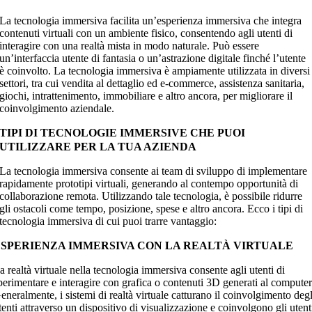
La tecnologia immersiva facilita un’esperienza immersiva che integra
contenuti virtuali con un ambiente fisico, consentendo agli utenti di
interagire con una realtà mista in modo naturale. Può essere
un’interfaccia utente di fantasia o un’astrazione digitale finché l’utente
è coinvolto. La tecnologia immersiva è ampiamente utilizzata in diversi
settori, tra cui vendita al dettaglio ed e-commerce, assistenza sanitaria,
giochi, intrattenimento, immobiliare e altro ancora, per migliorare il
coinvolgimento aziendale.
TIPI DI TECNOLOGIE IMMERSIVE CHE PUOI
UTILIZZARE PER LA TUA AZIENDA
La tecnologia immersiva consente ai team di sviluppo di implementare
rapidamente prototipi virtuali, generando al contempo opportunità di
collaborazione remota. Utilizzando tale tecnologia, è possibile ridurre
gli ostacoli come tempo, posizione, spese e altro ancora. Ecco i tipi di
tecnologia immersiva di cui puoi trarre vantaggio:
ESPERIENZA IMMERSIVA CON LA REALTÀ VIRTUALE
a realtà virtuale nella tecnologia immersiva consente agli utenti di
perimentare e interagire con grafica o contenuti 3D generati al computer
eneralmente, i sistemi di realtà virtuale catturano il coinvolgimento degl
tenti attraverso un dispositivo di visualizzazione e coinvolgono gli utent