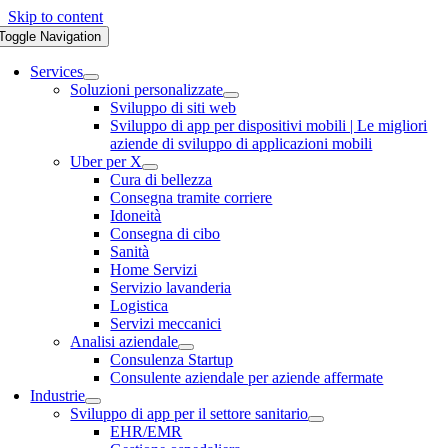
Skip to content
Toggle Navigation
Services
Soluzioni personalizzate
Sviluppo di siti web
Sviluppo di app per dispositivi mobili | Le migliori
aziende di sviluppo di applicazioni mobili
Uber per X
Cura di bellezza
Consegna tramite corriere
Idoneità
Consegna di cibo
Sanità
Home Servizi
Servizio lavanderia
Logistica
Servizi meccanici
Analisi aziendale
Consulenza Startup
Consulente aziendale per aziende affermate
Industrie
Sviluppo di app per il settore sanitario
EHR/EMR