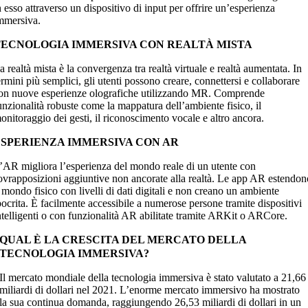
n esso attraverso un dispositivo di input per offrire un’esperienza
mmersiva.
TECNOLOGIA IMMERSIVA CON REALTÀ MISTA
a realtà mista è la convergenza tra realtà virtuale e realtà aumentata. In
ermini più semplici, gli utenti possono creare, connettersi e collaborare
on nuove esperienze olografiche utilizzando MR. Comprende
unzionalità robuste come la mappatura dell’ambiente fisico, il
onitoraggio dei gesti, il riconoscimento vocale e altro ancora.
ESPERIENZA IMMERSIVA CON AR
’AR migliora l’esperienza del mondo reale di un utente con
ovrapposizioni aggiuntive non ancorate alla realtà. Le app AR estendon
l mondo fisico con livelli di dati digitali e non creano un ambiente
pocrita. È facilmente accessibile a numerose persone tramite dispositivi
ntelligenti o con funzionalità AR abilitate tramite ARKit o ARCore.
QUAL È LA CRESCITA DEL MERCATO DELLA
TECNOLOGIA IMMERSIVA?
Il mercato mondiale della tecnologia immersiva è stato valutato a 21,66
miliardi di dollari nel 2021. L’enorme mercato immersivo ha mostrato
la sua continua domanda, raggiungendo 26,53 miliardi di dollari in un