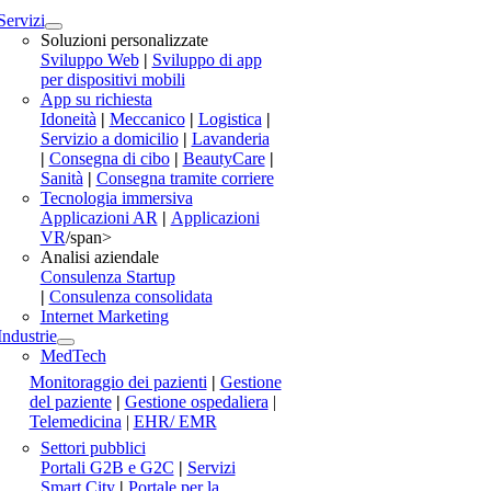
Servizi
Soluzioni personalizzate
Sviluppo Web
|
Sviluppo di app
per dispositivi mobili
App su richiesta
Idoneità
|
Meccanico
|
Logistica
|
Servizio a domicilio
|
Lavanderia
|
Consegna di cibo
|
BeautyCare
|
Sanità
|
Consegna tramite corriere
Tecnologia immersiva
Applicazioni AR
|
Applicazioni
VR
/span>
Analisi aziendale
Consulenza Startup
|
Consulenza consolidata
Internet Marketing
Industrie
MedTech
Monitoraggio dei pazienti
|
Gestione
del paziente
|
Gestione ospedaliera
|
Telemedicina
|
EHR/ EMR
Settori pubblici
Portali G2B e G2C
|
Servizi
Smart City
|
Portale per la