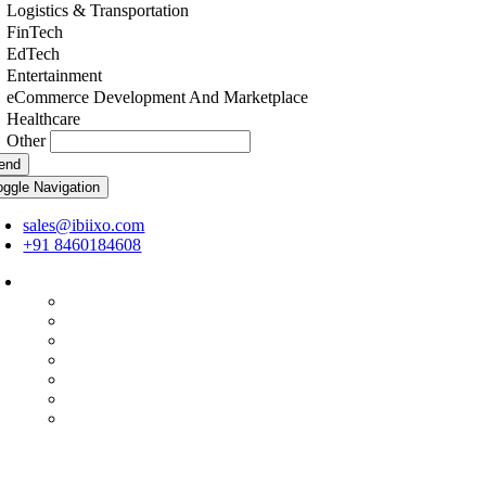
Logistics & Transportation
FinTech
EdTech
Entertainment
eCommerce Development And Marketplace
Healthcare
Other
end
oggle Navigation
sales@ibiixo.com
+91 8460184608