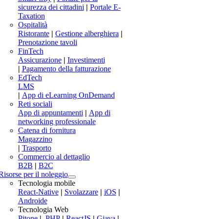
sicurezza dei cittadini
|
Portale E-
Taxation
Ospitalità
Ristorante
|
Gestione alberghiera
|
Prenotazione tavoli
FinTech
Assicurazione
|
Investimenti
|
Pagamento della fatturazione
EdTech
LMS
|
App di eLearning OnDemand
Reti sociali
App di appuntamenti
|
App di
networking professionale
Catena di fornitura
Magazzino
|
Trasporto
Commercio al dettaglio
B2B
|
B2C
Risorse per il noleggio
Tecnologia mobile
React-Native
|
Svolazzare
|
iOS
|
Androide
Tecnologia Web
Pitone
|
.PHP
|
ReactJS
|
Giava
|