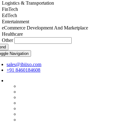
Logistics & Transportation
FinTech
EdTech
Entertainment
eCommerce Development And Marketplace
Healthcare
Other
end
oggle Navigation
sales@ibiixo.com
+91 8460184608