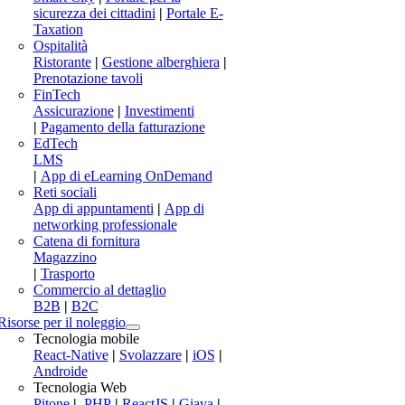
sicurezza dei cittadini
|
Portale E-
Taxation
Ospitalità
Ristorante
|
Gestione alberghiera
|
Prenotazione tavoli
FinTech
Assicurazione
|
Investimenti
|
Pagamento della fatturazione
EdTech
LMS
|
App di eLearning OnDemand
Reti sociali
App di appuntamenti
|
App di
networking professionale
Catena di fornitura
Magazzino
|
Trasporto
Commercio al dettaglio
B2B
|
B2C
Risorse per il noleggio
Tecnologia mobile
React-Native
|
Svolazzare
|
iOS
|
Androide
Tecnologia Web
Pitone
|
.PHP
|
ReactJS
|
Giava
|