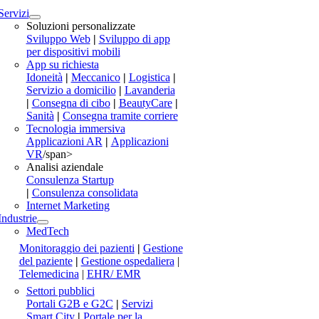
Servizi
Soluzioni personalizzate
Sviluppo Web
|
Sviluppo di app
per dispositivi mobili
App su richiesta
Idoneità
|
Meccanico
|
Logistica
|
Servizio a domicilio
|
Lavanderia
|
Consegna di cibo
|
BeautyCare
|
Sanità
|
Consegna tramite corriere
Tecnologia immersiva
Applicazioni AR
|
Applicazioni
VR
/span>
Analisi aziendale
Consulenza Startup
|
Consulenza consolidata
Internet Marketing
Industrie
MedTech
Monitoraggio dei pazienti
|
Gestione
del paziente
|
Gestione ospedaliera
|
Telemedicina
|
EHR/ EMR
Settori pubblici
Portali G2B e G2C
|
Servizi
Smart City
|
Portale per la