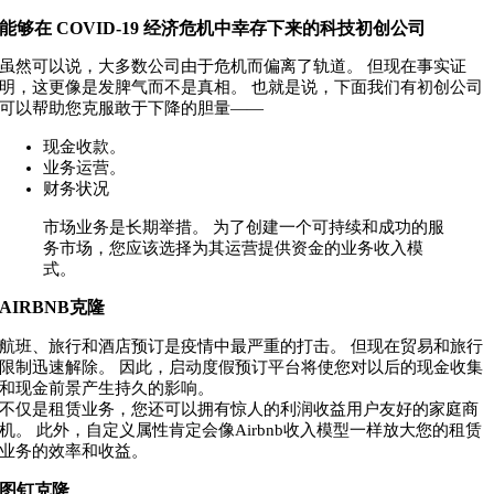
能够在 COVID-19 经济危机中幸存下来的科技初创公司
虽然可以说，大多数公司由于危机而偏离了轨道。 但现在事实证
明，这更像是发脾气而不是真相。 也就是说，下面我们有初创公司
可以帮助您克服敢于下降的胆量——
现金收款。
业务运营。
财务状况
市场业务是长期举措。 为了创建一个可持续和成功的服
务市场，您应该选择为其运营提供资金的业务收入模
式。
AIRBNB克隆
航班、旅行和酒店预订是疫情中最严重的打击。 但现在贸易和旅行
限制迅速解除。 因此，启动度假预订平台将使您对以后的现金收集
和现金前景产生持久的影响。
不仅是租赁业务，您还可以拥有惊人的利润收益用户友好的家庭商
机。 此外，自定义属性肯定会像Airbnb收入模型一样放大您的租赁
业务的效率和收益。
图钉克隆