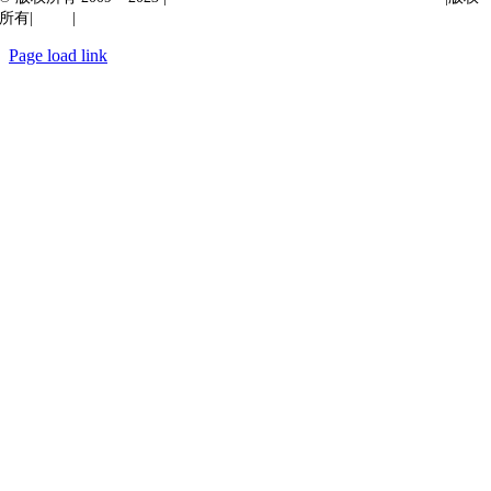
所有|
质量
|
保密性
Page load link