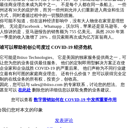
最佳商业理念来成为其中之一。 不是每个人都在同一条船上。 一些
州还有30天的庇护所，而另一些州则允许人们重新进入商业和生活
方式，同时遵循过程中的一切预防措施。
你可能不知道，但在这种经济影响中，没有大人物坐在家里是理想
的。 无论是Facebook，Whatsapp，沃尔玛，苹果还是亚马逊等。 令
人惊讶的是，亚马逊报告的销售额为 755 亿美元。 虽然 2020 年第
一季度的收入激增了 28%，但贝索斯再次成为亿万富翁商人。
谁可以帮助初创公司度过 COVID-19 经济危机
它可能是Ibiixo Technologies。 它是美国的独家服务提供商之一，可
让您为您的业务提供最佳服务。 他们的定制即用型解决方案正在使
企业家和企业战胜 COVID-19 的严重后果。 他们声称为不同行业建
立最有利可图的家庭商业理念。 还有什么价值？ 您可以获得完全定
制的在线业务的所有权，投资少，创收高。
因此，您可以与 sales@ibiixo.com 的专家联系，讨论您的想法。 您
甚至可以
在此处
删除您的详细信息以获取免费的业务建议。
您可以查看
数字营销如何在 COVID-19 中发挥重要作用
给我们您对本文的印象
发表评论