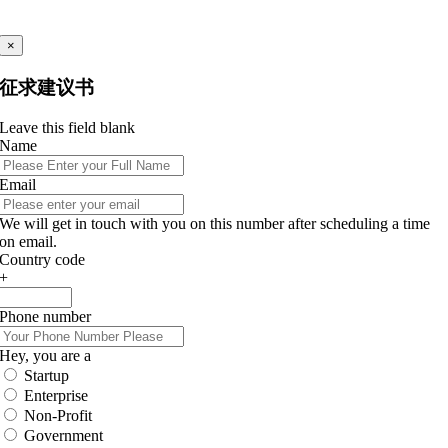
×
征求建议书
Leave this field blank
Name
Email
We will get in touch with you on this number after scheduling a time
on email.
Country code
+
Phone number
Hey, you are a
Startup
Enterprise
Non-Profit
Government