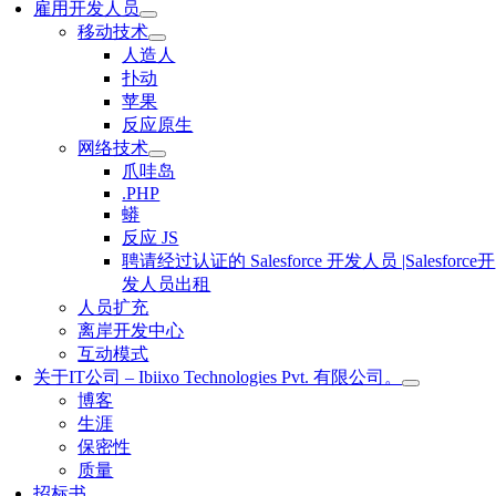
雇用开发人员
移动技术
人造人
扑动
苹果
反应原生
网络技术
爪哇岛
.PHP
蟒
反应 JS
聘请经过认证的 Salesforce 开发人员 |Salesforce开
发人员出租
人员扩充
离岸开发中心
互动模式
关于IT公司 – Ibiixo Technologies Pvt. 有限公司。
博客
生涯
保密性
质量
招标书