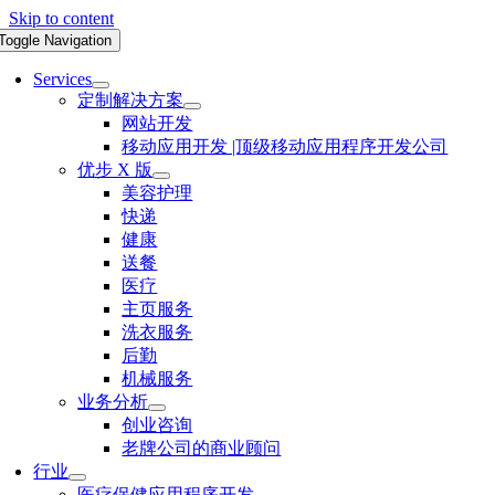
Skip to content
Toggle Navigation
Services
定制解决方案
网站开发
移动应用开发 |顶级移动应用程序开发公司
优步 X 版
美容护理
快递
健康
送餐
医疗
主页服务
洗衣服务
后勤
机械服务
业务分析
创业咨询
老牌公司的商业顾问
行业
医疗保健应用程序开发