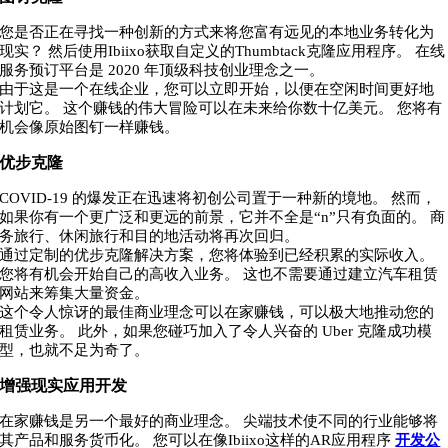
您是否正在寻找一种创新的方式来将您富有远见的本地业务转化为
现实？ 然后使用Ibiixo获取自定义的Thumbtack克隆应用程序。 在线
服务预订平台是 2020 年顶级科技创业理念之一。
由于这是一个在线企业，您可以立即开始，以便在空闲时间更好地
计划它。 这个赚钱的伟大冒险可以在未来给你数十亿美元。 您将有
机会像原始图钉一样赚钱。
优步克隆
COVID-19 的爆发正在迅速将初创公司置于一种新的境地。 然而，
如果你有一个更广泛和更远的前景，它并不全是“n”只有负面的。 商
务旅行、休闲旅行和目的地活动将再次回归。
通过定制的优步克隆解决方案，您将体验到已经积累的实际收入。
您将有机会开始自己的高收入业务。 这也不需要通过建立汽车租赁
网站来筹集大量资金。
这个令人惊讶的最佳商业理念可以在家赚钱，可以极大地推动您的
租赁业务。 此外，如果您碰巧加入了令人兴奋的 Uber 克隆成功模
型，也就不足为奇了。
增强现实应用开发
在家赚钱是另一个最好的商业理念。 尖端技术使不同的行业能够将
其产品和服务货币化。 您可以在像Ibiixo这样的AR应用程序
开发公