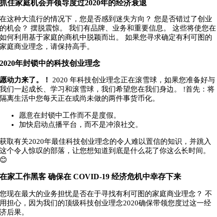
抓住家庭机会并领导度过2020年的经济衰退
在这种大流行的情况下，您是否感到迷失方向？ 您是否错过了创业
的机会？ 摆脱震惊。 我们有品牌、业务和重要信息。 这些将使您在
如何利用基于家庭的商机中脱颖而出。 如果您寻求确定有利可图的
家庭商业理念，请保持高手。
2020年封锁中的科技创业理念
愿动力来了。！
2020 年科技创业理念正在滚雪球，如果您准备好与
我们一起成长、学习和滚雪球，我们希望您在我们身边。 !首先：将
隔离生活中您每天正在或尚未做的两件事货币化。
愿意在封锁中工作而不是度假。
加快启动点播平台，而不是冲浪社交。
获取有关2020年最佳科技创业理念的令人难以置信的知识，并跳入
这个令人惊叹的部落，让您想知道到底是什么花了你这么长时间。
😊
在家工作黑客 确保在 COVID-19 经济危机中幸存下来
您现在最大的业务担忧是否在于寻找有利可图的家庭商业理念？ 不
用担心，因为我们的顶级科技创业理念2020确保带领您度过这一经
济后果。