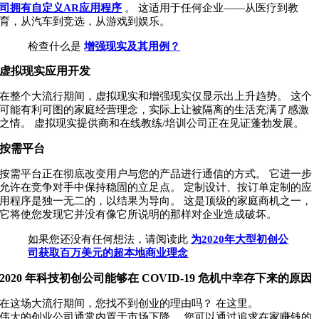
司拥有自定义AR应用程序
。 这适用于任何企业——从医疗到教
育，从汽车到竞选，从游戏到娱乐。
检查什么是
增强现实及其用例？
虚拟现实应用开发
在整个大流行期间，虚拟现实和增强现实仅显示出上升趋势。 这个
可能有利可图的家庭经营理念，实际上让被隔离的生活充满了感激
之情。 虚拟现实提供商和在线教练/培训公司正在见证蓬勃发展。
按需平台
按需平台正在彻底改变用户与您的产品进行通信的方式。 它进一步
允许在竞争对手中保持稳固的立足点。 定制设计、按订单定制的应
用程序是独一无二的，以结果为导向。 这是顶级的家庭商机之一，
它将使您发现它并没有像它所说明的那样对企业造成破坏。
如果您还没有任何想法，请阅读此
为2020年大型初创公
司获取百万美元的超本地商业理念
2020 年科技初创公司能够在 COVID-19 危机中幸存下来的原因
在这场大流行期间，您找不到创业的理由吗？ 在这里。
伟大的创业公司通常内置于市场下降。 您可以通过追求在家赚钱的