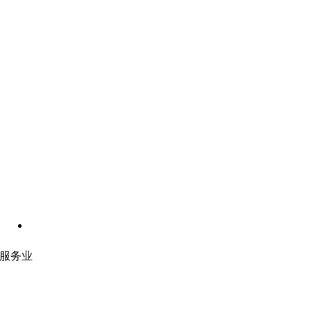
服务业
网站开发
|
移动应用开发
沉浸式应用开发
|
预结构化解决方案