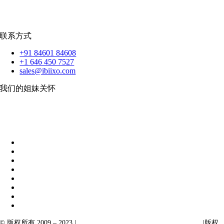
苹果
|
反应原生
扑动
联系方式
+91 84601 84608
+1 646 450 7527
sales@ibiixo.com
我们的姐妹关怀
伊比克索业务解决方案
|
阿卡尔塔出口
© 版权所有 2009 – 2023 |
Ibiixo Technologies 下属 Ibiixo 集团公司
|版权