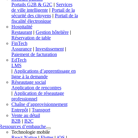
Portails G2B & G2C
|
Services
de ville intelligente
|
Portail de la
sécurité des citoyens
|
Portail de la
fiscalité électronique
Hospitalité
Restaurant
|
Gestion hôtelière
|
Réservation de table
FinTech
Assurance
|
Investissement
|
Paiement de facturation
EdTech
LMS
|
Applications d’apprentissage en
ligne à la demande
Réseautage social
Application de rencontres
|
Application de réseautage
professionnel
Chaîne d’approvisionnement
Entrepôt
|
Transport
Vente au détail
B2B
|
B2C
Ressources d’embauche
Technologie mobile
React-Native
|
Flutter
|
iOS
|