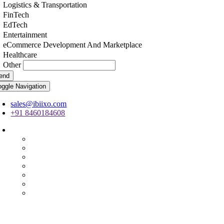
Logistics & Transportation
FinTech
EdTech
Entertainment
eCommerce Development And Marketplace
Healthcare
Other
end
oggle Navigation
sales@ibiixo.com
+91 8460184608