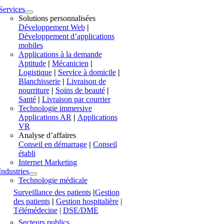
Services
Solutions personnalisées
Développement Web
|
Développement d’applications
mobiles
Applications à la demande
Aptitude
|
Mécanicien
|
Logistique
|
Service à domicile
|
Blanchisserie
|
Livraison de
nourriture
|
Soins de beauté
|
Santé
|
Livraison par courrier
Technologie immersive
Applications AR
|
Applications
VR
Analyse d’affaires
Conseil en démarrage
|
Conseil
établi
Internet Marketing
Industries
Technologie médicale
Surveillance des patients
|
Gestion
des patients
|
Gestion hospitalière
|
Télémédecine
|
DSE/DME
Secteurs publics