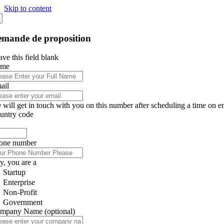
Skip to content
mande de proposition
ve this field blank
ame
ail
 will get in touch with you on this number after scheduling a time on e
untry code
one number
y, you are a
Startup
Enterprise
Non-Profit
Government
mpany Name
(optional)