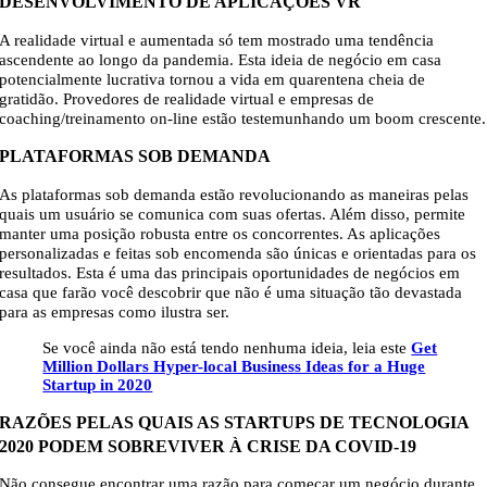
DESENVOLVIMENTO DE APLICAÇÕES VR
A realidade virtual e aumentada só tem mostrado uma tendência
ascendente ao longo da pandemia. Esta ideia de negócio em casa
potencialmente lucrativa tornou a vida em quarentena cheia de
gratidão. Provedores de realidade virtual e empresas de
coaching/treinamento on-line estão testemunhando um boom crescente.
PLATAFORMAS SOB DEMANDA
As plataformas sob demanda estão revolucionando as maneiras pelas
quais um usuário se comunica com suas ofertas. Além disso, permite
manter uma posição robusta entre os concorrentes. As aplicações
personalizadas e feitas sob encomenda são únicas e orientadas para os
resultados. Esta é uma das principais oportunidades de negócios em
casa que farão você descobrir que não é uma situação tão devastada
para as empresas como ilustra ser.
Se você ainda não está tendo nenhuma ideia, leia este
Get
Million Dollars Hyper-local Business Ideas for a Huge
Startup in 2020
RAZÕES PELAS QUAIS AS STARTUPS DE TECNOLOGIA
2020 PODEM SOBREVIVER À CRISE DA COVID-19
Não consegue encontrar uma razão para começar um negócio durante