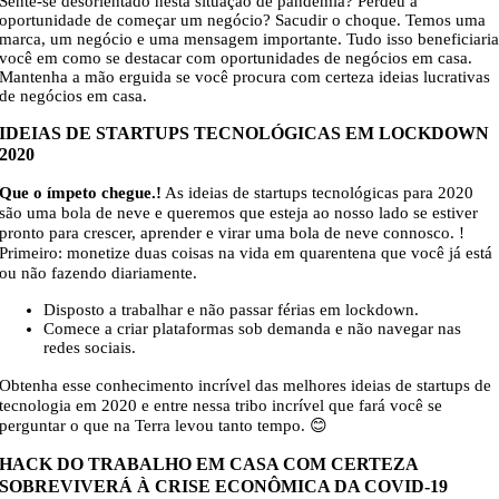
Sente-se desorientado nesta situação de pandemia? Perdeu a
oportunidade de começar um negócio? Sacudir o choque. Temos uma
marca, um negócio e uma mensagem importante. Tudo isso beneficiari
você em como se destacar com oportunidades de negócios em casa.
Mantenha a mão erguida se você procura com certeza ideias lucrativas
de negócios em casa.
IDEIAS DE STARTUPS TECNOLÓGICAS EM LOCKDOWN
2020
Que o ímpeto chegue.!
As ideias de startups tecnológicas para 2020
são uma bola de neve e queremos que esteja ao nosso lado se estiver
pronto para crescer, aprender e virar uma bola de neve connosco. !
Primeiro: monetize duas coisas na vida em quarentena que você já está
ou não fazendo diariamente.
Disposto a trabalhar e não passar férias em lockdown.
Comece a criar plataformas sob demanda e não navegar nas
redes sociais.
Obtenha esse conhecimento incrível das melhores ideias de startups de
tecnologia em 2020 e entre nessa tribo incrível que fará você se
perguntar o que na Terra levou tanto tempo. 😊
HACK DO TRABALHO EM CASA COM CERTEZA
SOBREVIVERÁ À CRISE ECONÔMICA DA COVID-19