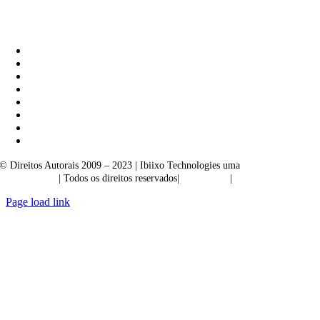
Ibiixo Soluções Empresariais
|
Akarta Exportações
© Direitos Autorais 2009 – 2023 | Ibiixo Technologies uma
empresa do
Grupo Ibiixo
| Todos os direitos reservados|
Qualidade
|
Confidencialidade
Page load link