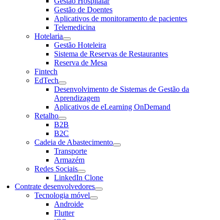
Gestão Hospitalar
Gestão de Doentes
Aplicativos de monitoramento de pacientes
Telemedicina
Hotelaria
Gestão Hoteleira
Sistema de Reservas de Restaurantes
Reserva de Mesa
Fintech
EdTech
Desenvolvimento de Sistemas de Gestão da
Aprendizagem
Aplicativos de eLearning OnDemand
Retalho
B2B
B2C
Cadeia de Abastecimento
Transporte
Armazém
Redes Sociais
LinkedIn Clone
Contrate desenvolvedores
Tecnologia móvel
Androide
Flutter