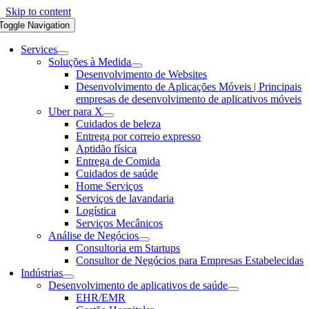
Skip to content
Toggle Navigation
Services
Soluções à Medida
Desenvolvimento de Websites
Desenvolvimento de Aplicações Móveis | Principais
empresas de desenvolvimento de aplicativos móveis
Uber para X
Cuidados de beleza
Entrega por correio expresso
Aptidão física
Entrega de Comida
Cuidados de saúde
Home Serviços
Serviços de lavandaria
Logística
Serviços Mecânicos
Análise de Negócios
Consultoria em Startups
Consultor de Negócios para Empresas Estabelecidas
Indústrias
Desenvolvimento de aplicativos de saúde
EHR/EMR