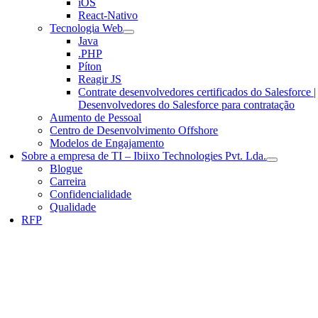
iOS
React-Nativo
Tecnologia Web
Java
.PHP
Píton
Reagir JS
Contrate desenvolvedores certificados do Salesforce |
Desenvolvedores do Salesforce para contratação
Aumento de Pessoal
Centro de Desenvolvimento Offshore
Modelos de Engajamento
Sobre a empresa de TI – Ibiixo Technologies Pvt. Lda.
Blogue
Carreira
Confidencialidade
Qualidade
RFP