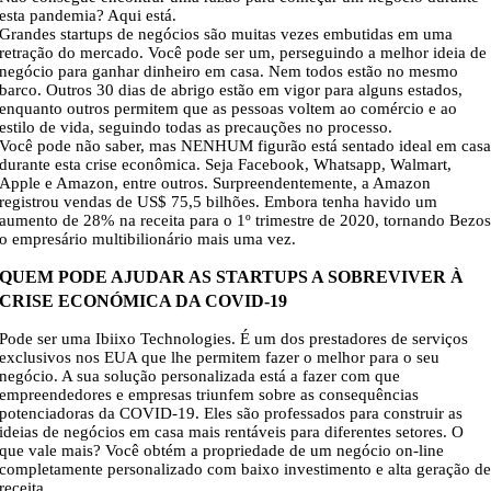
esta pandemia? Aqui está.
Grandes startups de negócios são muitas vezes embutidas em uma
retração do mercado. Você pode ser um, perseguindo a melhor ideia de
negócio para ganhar dinheiro em casa. Nem todos estão no mesmo
barco. Outros 30 dias de abrigo estão em vigor para alguns estados,
enquanto outros permitem que as pessoas voltem ao comércio e ao
estilo de vida, seguindo todas as precauções no processo.
Você pode não saber, mas NENHUM figurão está sentado ideal em cas
durante esta crise econômica. Seja Facebook, Whatsapp, Walmart,
Apple e Amazon, entre outros. Surpreendentemente, a Amazon
registrou vendas de US$ 75,5 bilhões. Embora tenha havido um
aumento de 28% na receita para o 1º trimestre de 2020, tornando Bezo
o empresário multibilionário mais uma vez.
QUEM PODE AJUDAR AS STARTUPS A SOBREVIVER À
CRISE ECONÓMICA DA COVID-19
Pode ser uma Ibiixo Technologies. É um dos prestadores de serviços
exclusivos nos EUA que lhe permitem fazer o melhor para o seu
negócio. A sua solução personalizada está a fazer com que
empreendedores e empresas triunfem sobre as consequências
potenciadoras da COVID-19. Eles são professados para construir as
ideias de negócios em casa mais rentáveis para diferentes setores. O
que vale mais? Você obtém a propriedade de um negócio on-line
completamente personalizado com baixo investimento e alta geração d
receita.