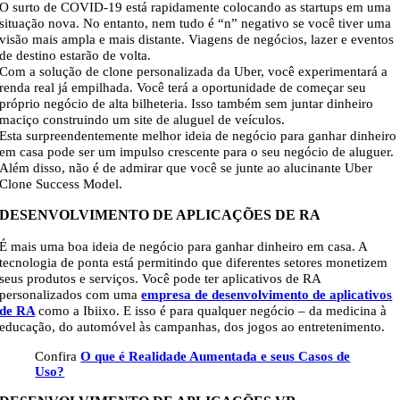
O surto de COVID-19 está rapidamente colocando as startups em uma
situação nova. No entanto, nem tudo é “n” negativo se você tiver uma
visão mais ampla e mais distante. Viagens de negócios, lazer e eventos
de destino estarão de volta.
Com a solução de clone personalizada da Uber, você experimentará a
renda real já empilhada. Você terá a oportunidade de começar seu
próprio negócio de alta bilheteria. Isso também sem juntar dinheiro
maciço construindo um site de aluguel de veículos.
Esta surpreendentemente melhor ideia de negócio para ganhar dinheiro
em casa pode ser um impulso crescente para o seu negócio de aluguer.
Além disso, não é de admirar que você se junte ao alucinante Uber
Clone Success Model.
DESENVOLVIMENTO DE APLICAÇÕES DE RA
É mais uma boa ideia de negócio para ganhar dinheiro em casa. A
tecnologia de ponta está permitindo que diferentes setores monetizem
seus produtos e serviços. Você pode ter aplicativos de RA
personalizados com uma
empresa de desenvolvimento de aplicativos
de RA
como a Ibiixo. E isso é para qualquer negócio – da medicina à
educação, do automóvel às campanhas, dos jogos ao entretenimento.
Confira
O que é Realidade Aumentada e seus Casos de
Uso?