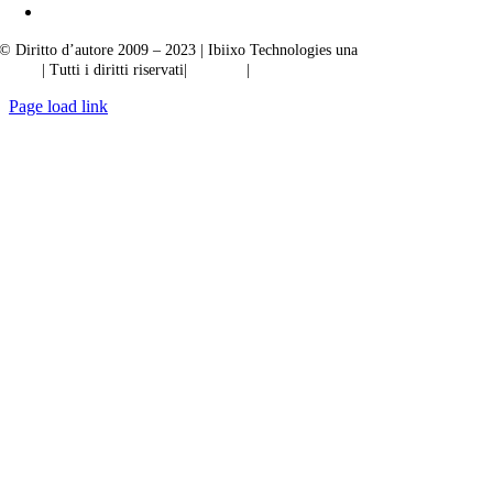
© Diritto d’autore 2009 – 2023 | Ibiixo Technologies una
società del Gruppo
Ibiixo
| Tutti i diritti riservati|
Qualità
|
Riservatezza
Page load link