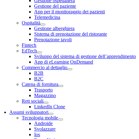
Gestione ospedaliera
Gestione del paziente
App per il monitoraggio dei pazienti
Telemedicina
Ospitalità
Gestione alberghiera
Sistema di prenotazione del ristorante
Prenotazione tavoli
Fintech
EdTech
Sviluppo del sistema di gestione dell’apprendimento
App di eLearning OnDemand
Commercio al dettaglio
B2B
B2C
Catena di fornitura
Trasporto
Magazzino
Reti sociali
LinkedIn Clone
Assumi sviluppatori
Tecnologia mobile
Androide
Svolazzare
Ios