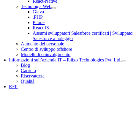
React-Native
Tecnologia Web
Giava
.PHP
Pitone
React JS
Assumi sviluppatori Salesforce certificati | Sviluppato
Salesforce a noleggio
Aumento del personale
Centro di sviluppo offshore
Modelli di coinvolgimento
Informazioni sull’azienda IT – Ibiixo Technologies Pvt. Ltd.
Blog
Carriera
Riservatezza
Qualità
RFP