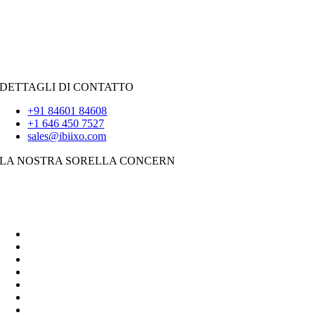
Reagisci.JS
|
Androide
iOS
|
React-Native
Svolazzare
DETTAGLI DI CONTATTO
+91 84601 84608
+1 646 450 7527
sales@ibiixo.com
LA NOSTRA SORELLA CONCERN
Soluzioni aziendali Ibiixo
|
Akarta Esportazioni