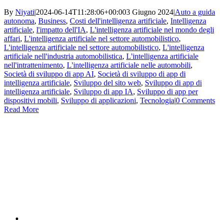
By
Niyati
|
2024-06-14T11:28:06+00:00
3 Giugno 2024
|
Auto a guida
autonoma
,
Business
,
Costi dell'intelligenza artificiale
,
Intelligenza
artificiale
,
l'impatto dell'IA
,
L'intelligenza artificiale nel mondo degli
affari
,
L'intelligenza artificiale nel settore automobilistico
,
L'intelligenza artificiale nel settore automobilistico
,
L'intelligenza
artificiale nell'industria automobilistica
,
L'intelligenza artificiale
nell'intrattenimento
,
L'intelligenza artificiale nelle automobili
,
Società di sviluppo di app AI
,
Società di sviluppo di app di
intelligenza artificiale
,
Sviluppo del sito web
,
Sviluppo di app di
intelligenza artificiale
,
Sviluppo di app IA
,
Sviluppo di app per
dispositivi mobili
,
Sviluppo di applicazioni
,
Tecnologia
|
0 Comments
Read More