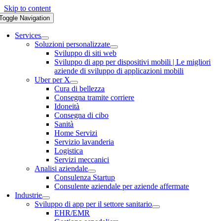
Skip to content
Toggle Navigation
Services
Soluzioni personalizzate
Sviluppo di siti web
Sviluppo di app per dispositivi mobili | Le migliori
aziende di sviluppo di applicazioni mobili
Uber per X
Cura di bellezza
Consegna tramite corriere
Idoneità
Consegna di cibo
Sanità
Home Servizi
Servizio lavanderia
Logistica
Servizi meccanici
Analisi aziendale
Consulenza Startup
Consulente aziendale per aziende affermate
Industrie
Sviluppo di app per il settore sanitario
EHR/EMR