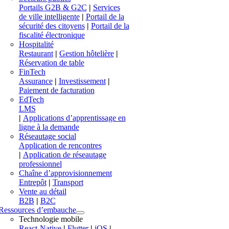
Portails G2B & G2C
|
Services
de ville intelligente
|
Portail de la
sécurité des citoyens
|
Portail de la
fiscalité électronique
Hospitalité
Restaurant
|
Gestion hôtelière
|
Réservation de table
FinTech
Assurance
|
Investissement
|
Paiement de facturation
EdTech
LMS
|
Applications d’apprentissage en
ligne à la demande
Réseautage social
Application de rencontres
|
Application de réseautage
professionnel
Chaîne d’approvisionnement
Entrepôt
|
Transport
Vente au détail
B2B
|
B2C
Ressources d’embauche
Technologie mobile
React-Native
|
Flutter
|
iOS
|