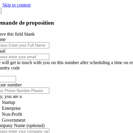
Skip to content
mande de proposition
ve this field blank
ame
ail
 will get in touch with you on this number after scheduling a time on e
untry code
one number
y, you are a
Startup
Enterprise
Non-Profit
Government
mpany Name
(optional)