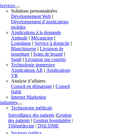
Services
Solutions personnalisées
Développement Web
|
Développement d’applications
mobiles
Applications à la demande
Aptitude
|
Mécanicien
|
Logistique
|
Service à domicile
|
Blanchisserie
|
Livraison de
nourriture
|
Soins de beauté
|
Santé
|
Livraison par courrier
Technologie immersive
Applications AR
|
Applications
VR
Analyse d’affaires
Conseil en démarrage
|
Conseil
établi
Internet Marketing
Industries
Technologie médicale
Surveillance des patients
|
Gestion
des patients
|
Gestion hospitalière
|
Télémédecine
|
DSE/DME
Secteurs publics