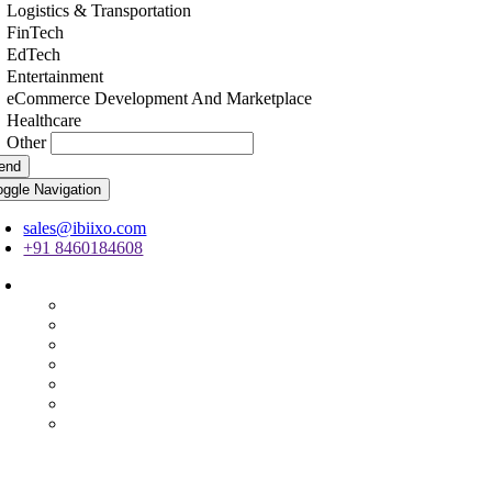
Logistics & Transportation
FinTech
EdTech
Entertainment
eCommerce Development And Marketplace
Healthcare
Other
end
oggle Navigation
sales@ibiixo.com
+91 8460184608