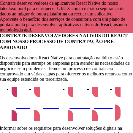
Contrate desenvolvedores de aplicativos React Native do nosso
talentoso pool para enriquecer UI/UX com a máxima segurança de
dados ao migrar de outra plataforma ou recriar um aplicativo.
Aproveite o benefício dos serviços de consultoria com um plano de
ponta a ponta para desenvolver aplicativos nativos do React, usando
metodologia ágil.
CONTRATE DESENVOLVEDORES NATIVOS DO REACT
COM NOSSO PROCESSO DE CONTRATAÇÃO PRÉ-
APROVADO
Os desenvolvedores React Native para contratação na ibiixo estão
disponíveis para startups ou empresas para atender às necessidades de
negócios sem problemas. Temos um processo de contratação
comprovado em várias etapas para oferecer os melhores recursos como
sua equipe estendida ou terceirizada.
Submeter
Desenvolvedores
Agende
Assinar
Começa
Pedido
shortlist
Entrevista
Contrato
Informar sobre os requisitos para desenvolver soluções digitais na