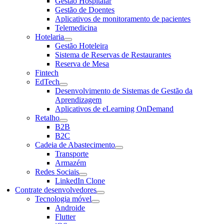
Gestão Hospitalar
Gestão de Doentes
Aplicativos de monitoramento de pacientes
Telemedicina
Hotelaria
Gestão Hoteleira
Sistema de Reservas de Restaurantes
Reserva de Mesa
Fintech
EdTech
Desenvolvimento de Sistemas de Gestão da
Aprendizagem
Aplicativos de eLearning OnDemand
Retalho
B2B
B2C
Cadeia de Abastecimento
Transporte
Armazém
Redes Sociais
LinkedIn Clone
Contrate desenvolvedores
Tecnologia móvel
Androide
Flutter