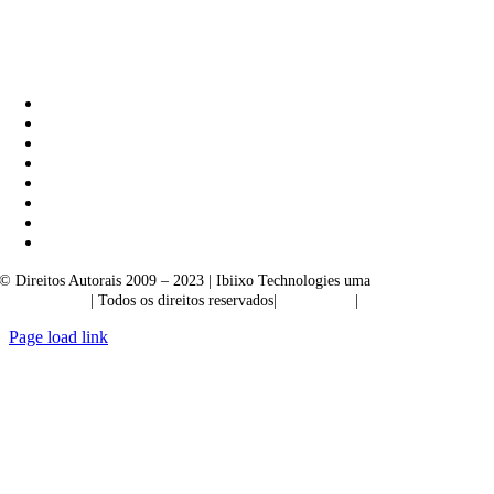
Ibiixo Soluções Empresariais
|
Akarta Exportações
© Direitos Autorais 2009 – 2023 | Ibiixo Technologies uma
empresa do
Grupo Ibiixo
| Todos os direitos reservados|
Qualidade
|
Confidencialidade
Page load link