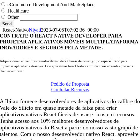
eCommerce Development And Marketplace
Healthcare
Other
Send
React-Nativo
Niyati
2023-07-05T07:02:36+00:00
CONTRATE O REACT NATIVE DEVELOPER PARA
PROJETAR APLICATIVOS MÓVEIS MULTIPLATAFORMA
INOVADORES E SEGUROS PELA METADE.
Adquira desenvolvedores remotos dentro de 72 horas de nosso grupo especializado para
implantar aplicativos atraentes. Crie aplicativos React Native com recursos atraentes que seus
clientes adoram.
Pedido de Proposta
Contratar Recursos
A Ibiixo fornece desenvolvedores de aplicativos do calibre d
Vale do Silício em quase metade da faixa para criar
aplicativos nativos React fáceis de usar e ricos em recursos.
Tenha acesso aos 10% melhores desenvolvedores de
aplicativos nativos do React a partir do nosso vasto grupo de
talentos. Com o nosso desenvolvedor nativo React, aproveite