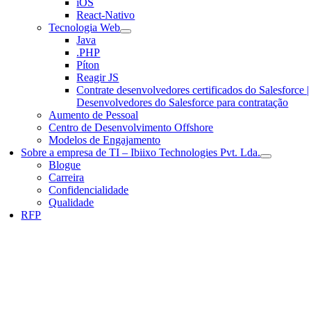
iOS
React-Nativo
Tecnologia Web
Java
.PHP
Píton
Reagir JS
Contrate desenvolvedores certificados do Salesforce |
Desenvolvedores do Salesforce para contratação
Aumento de Pessoal
Centro de Desenvolvimento Offshore
Modelos de Engajamento
Sobre a empresa de TI – Ibiixo Technologies Pvt. Lda.
Blogue
Carreira
Confidencialidade
Qualidade
RFP