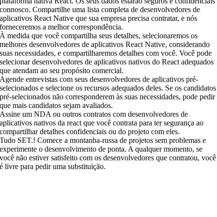
plataforma nativa React. Os seus dados estarão seguros e confidenciais
connosco. Compartilhe uma lista completa de desenvolvedores de
aplicativos React Native que sua empresa precisa contratar, e nós
forneceremos a melhor correspondência.
À medida que você compartilha seus detalhes, selecionaremos os
melhores desenvolvedores de aplicativos React Native, considerando
suas necessidades, e compartilharemos detalhes com você. Você pode
selecionar desenvolvedores de aplicativos nativos do React adequados
que atendam ao seu propósito comercial.
Agende entrevistas com seus desenvolvedores de aplicativos pré-
selecionados e selecione os recursos adequados deles. Se os candidatos
pré-selecionados não corresponderem às suas necessidades, pode pedir
que mais candidatos sejam avaliados.
Assine um NDA ou outros contratos com desenvolvedores de
aplicativos nativos da react que você contrata para ter segurança ao
compartilhar detalhes confidenciais ou do projeto com eles.
Tudo SET.! Comece a montanha-russa de projetos sem problemas e
experimente o desenvolvimento de ponta. A qualquer momento, se
você não estiver satisfeito com os desenvolvedores que contratou, você
é livre para pedir uma substituição.
ontrate desenvolvedores de nosso grupo aprovado de
alentos com experiência de nível inicial a empresarial.
ossa equipe de recursos inclui vários especialistas em
ecnologia trabalhando em soluções de desenvolvimento