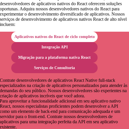
desenvolvedores de aplicativos nativos do React oferecem soluções
oportunas. Adquira nossos desenvolvedores nativos do React para
experimentar o desenvolvimento diversificado de aplicativos. Nossos
serviços de desenvolvimento de aplicativos nativos React de alto nível
incluem:
Aplicativos nativos do React de ciclo completo
Integração API
Migração para a plataforma nativa React
Serviços de Consultoria
Contrate desenvolvedores de aplicativos React Native full-stack
especializados na criação de aplicativos personalizados para atender às
demandas do seu público. Nossos desenvolvedores são experientes na
criação de aplicativos incríveis que você adora.
Para aproveitar a funcionalidade adicional em seu aplicativo nativo
React, nossos especialistas proficientes podem desenvolver a API
como um elemento de back-end para comunicação adequada e um
servidor para o front-end. Contrate nossos desenvolvedores de
aplicativos para uma integração perfeita da API em seu aplicativo
existente.