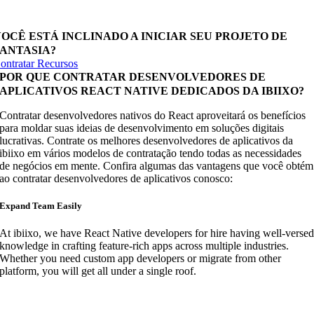
encedoras.
OCÊ ESTÁ INCLINADO A INICIAR SEU PROJETO DE
FANTASIA?
ontratar Recursos
POR QUE CONTRATAR DESENVOLVEDORES DE
APLICATIVOS REACT NATIVE DEDICADOS DA IBIIXO?
Contratar desenvolvedores nativos do React aproveitará os benefícios
para moldar suas ideias de desenvolvimento em soluções digitais
lucrativas. Contrate os melhores desenvolvedores de aplicativos da
ibiixo em vários modelos de contratação tendo todas as necessidades
de negócios em mente. Confira algumas das vantagens que você obtém
ao contratar desenvolvedores de aplicativos conosco:
Expand Team Easily
At ibiixo, we have React Native developers for hire having well-verse
knowledge in crafting feature-rich apps across multiple industries.
Whether you need custom app developers or migrate from other
platform, you will get all under a single roof.