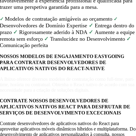
favoravelmente a experiência profissional e qualificada para
trazer uma perspetiva garantida para a mesa.
Modelos de contratação amigáveis ao orçamento
✓
✓
Desenvolvedores de Domínio Expertise
✓
Entrega dentro do
prazo
✓
Rigorosamente aderido à NDA
✓
Aumente a equipe
remota sem esforço
✓
Translucidez no Desenvolvimento
✓
Comunicação perfeita
NOSSOS MODELOS DE ENGAJAMENTO EASYGOING
PARA CONTRATAR DESENVOLVEDORES DE
APLICATIVOS NATIVOS DO REACT-NATIVE
A Ibiixo oferece diversos modelos de contratação como full-time, part-
time, horária ou contratual. Obtenha o React nativo de acordo com sua
necessidade para a criação de soluções digitais.
CONTRATE NOSSOS DESENVOLVEDORES DE
APLICATIVOS NATIVOS REACT PARA DESFRUTAR DE
SERVIÇOS DE DESENVOLVIMENTO EXCECIONAIS
Contrate desenvolvedores de aplicativos nativos do React para
aproveitar aplicativos móveis dinâmicos híbridos e multiplataforma. Do
desenvolvimento de aplicativos personalizados à consulta, nossos