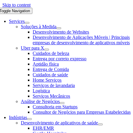
Skip to content
Toggle Navigation
Services
Soluções à Medida
Desenvolvimento de Websites
Desenvolvimento de Aplicações Móveis | Principais
empresas de desenvolvimento de aplicativos móveis
Uber para X
Cuidados de beleza
Entrega por correio expresso
Aptidão física
Entrega de Comida
Cuidados de saúde
Home Serviços
Serviços de lavandaria
Logística
Serviços Mecânicos
Análise de Negócios
Consultoria em Startups
Consultor de Negócios para Empresas Estabelecidas
Indústrias
Desenvolvimento de aplicativos de saúde
EHR/EMR